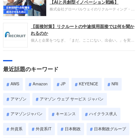
失敗からの学びが重視され、人間性やカルチャーフ
【AIと共創型イノベーション戦略】
ィットも評価対象となり、長期的に成長できる仲間
株式会社グローバルウェイのリクルーティング・パ
であるかを多角的に審査されます。
ートナー事業本部です。年間4000万人のビジネス
パーソンが利用する企業口コミサイト「キャリコ
【面接対策】リクルートの中途採用面接では何を聞か
ネ」の転職エージェントがお勧めするイチオシ企業
をご紹介します。今回は、大手外資系IT企業の日本
れるのか
IBMです。採用面接対策の企業研究にご活用くださ
個人と企業をつなぎ、「まだ、ここにない、出会い。」を実現
い。
するリクルートへの転職。中途採用面接は仕事への取り組み方
やこれまでの成果を具体的に問われるほか、「人間性」も評価
されます。即戦力として、一緒に仕事をする仲間として多角的
に評価されるので、事前にしっかり対策して転職を成功させま
最近話題のキーワード
しょう。
AWS
Amazon
JP
KEYENCE
NRI
アマゾン
アマゾン ウェブ サービス ジャパン
アマゾンジャパン
キーエンス
ハイクラス求人
外資系
外資系IT
日本郵政
日本郵政グループ