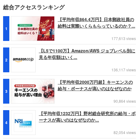
総合アクセスランキング
【平均年収864.4万円】日本郵政社員の
給料は実際いくらもらっているのか？...
1
177,613 views
【L5で1100万】Amazon/AWS ジョブレベル別に
見る年収額はいく...
2
136,117 views
【平均年収2000万円超】キーエンスの
給与・ボーナスが高いのはなぜなのか
3
90,864 views
【平均年収1232万円】野村総合研究所の給与・ボ
ーナスが高いのはなぜなのか...
4
82,054 views