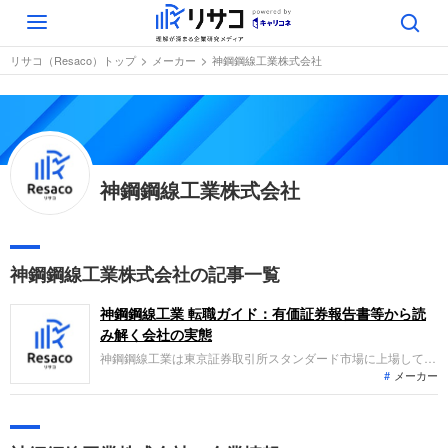
Toggle
navigation
リサコ（Resaco）トップ
メーカー
神鋼鋼線工業株式会社
神鋼鋼線工業株式会社
神鋼鋼線工業株式会社の記事一覧
神鋼鋼線工業 転職ガイド：有価証券報告書等から読
み解く会社の実態
神鋼鋼線工業は東京証券取引所スタンダード市場に上場してお
メーカー
り、特殊鋼線、鋼索、エンジニアリング関連製品の製造および
販売を主力として展開しています。直近の連結業績において
は、厳しい事業環境が継続する中で販売数量の減少や諸コスト
の上昇影響などがあり、売上高および経常利益ともに減収減益