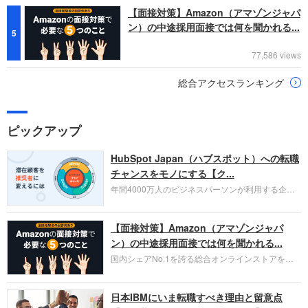
【面接対策】Amazon（アマゾンジャパ
ン）の中途採用面接では何を聞かれる...
5
77,586 views
総合アクセスランキング
ピックアップ
HubSpot Japan（ハブスポット）への転職
チャンスをモノにする【ク...
年間4000万人のビジネスパーソンが利用する企業
口コミサイト「キャリコネ」の転職エージェントが
お勧めするイチオシ企業をご紹介します。今回はク
【面接対策】Amazon（アマゾンジャパ
ラウド型CRMプラットフォームを提供する
HubSpot Japan（ハブスポット・ジャパン）株式会
ン）の中途採用面接では何を聞かれる...
社です。採用面接対策の企業研究にご活用くださ
国内シェアNo.1を誇る総合オンラインストアを運
い。
営し、クラウドサービス（AWS）や物流分野でも
圧倒的な存在感を持つAmazon。中途採用面接では
日本IBMにいま転職すべき理由と留意点
過去の具体的な業務成果やリーダーシップの発揮、