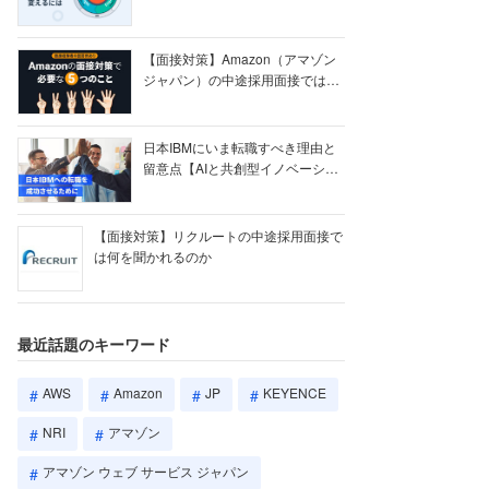
【ク...
【面接対策】Amazon（アマゾン
ジャパン）の中途採用面接では何
を聞かれる...
日本IBMにいま転職すべき理由と
留意点【AIと共創型イノベーショ
ン戦略】
【面接対策】リクルートの中途採用面接で
は何を聞かれるのか
最近話題のキーワード
AWS
Amazon
JP
KEYENCE
NRI
アマゾン
アマゾン ウェブ サービス ジャパン