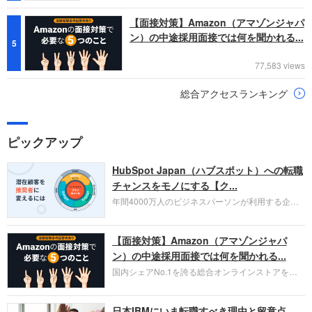
【面接対策】Amazon（アマゾンジャパ
ン）の中途採用面接では何を聞かれる...
5
77,583 views
総合アクセスランキング
ピックアップ
HubSpot Japan（ハブスポット）への転職
チャンスをモノにする【ク...
年間4000万人のビジネスパーソンが利用する企業
口コミサイト「キャリコネ」の転職エージェントが
お勧めするイチオシ企業をご紹介します。今回はク
【面接対策】Amazon（アマゾンジャパ
ラウド型CRMプラットフォームを提供する
HubSpot Japan（ハブスポット・ジャパン）株式会
ン）の中途採用面接では何を聞かれる...
社です。採用面接対策の企業研究にご活用くださ
国内シェアNo.1を誇る総合オンラインストアを運
い。
営し、クラウドサービス（AWS）や物流分野でも
圧倒的な存在感を持つAmazon。中途採用面接では
日本IBMにいま転職すべき理由と留意点
過去の具体的な業務成果やリーダーシップの発揮、