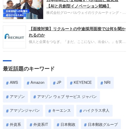
失敗からの学びが重視され、人間性やカルチャーフ
【AIと共創型イノベーション戦略】
ィットも評価対象となり、長期的に成長できる仲間
株式会社グローバルウェイのリクルーティング・パ
であるかを多角的に審査されます。
ートナー事業本部です。年間4000万人のビジネス
パーソンが利用する企業口コミサイト「キャリコ
【面接対策】リクルートの中途採用面接では何を聞か
ネ」の転職エージェントがお勧めするイチオシ企業
をご紹介します。今回は、大手外資系IT企業の日本
れるのか
IBMです。採用面接対策の企業研究にご活用くださ
個人と企業をつなぎ、「まだ、ここにない、出会い。」を実現
い。
するリクルートへの転職。中途採用面接は仕事への取り組み方
やこれまでの成果を具体的に問われるほか、「人間性」も評価
されます。即戦力として、一緒に仕事をする仲間として多角的
に評価されるので、事前にしっかり対策して転職を成功させま
最近話題のキーワード
しょう。
AWS
Amazon
JP
KEYENCE
NRI
アマゾン
アマゾン ウェブ サービス ジャパン
アマゾンジャパン
キーエンス
ハイクラス求人
外資系
外資系IT
日本郵政
日本郵政グループ