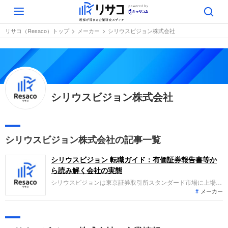
Toggle
navigation
リサコ（Resaco）トップ
メーカー
シリウスビジョン株式会社
シリウスビジョン株式会社
シリウスビジョン株式会社の記事一覧
シリウスビジョン 転職ガイド：有価証券報告書等か
ら読み解く会社の実態
シリウスビジョンは東京証券取引所スタンダード市場に上場
メーカー
し、画像検査システムやその周辺機器の開発および販売、クラ
ウドサービスを主力事業として展開する企業です。直近の業績
では、主力市場であるラベル印刷検査市場における設備投資の
先送り等の影響により減収となり、営業損失が継続する厳しい