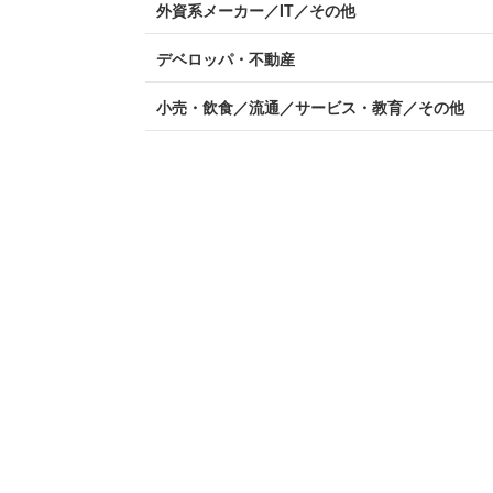
外資系メーカー／IT／その他
デベロッパ・不動産
小売・飲食／流通／サービス・教育／その他