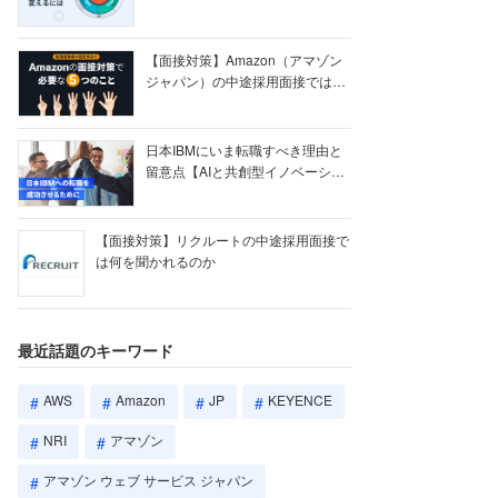
【ク...
【面接対策】Amazon（アマゾン
ジャパン）の中途採用面接では何
を聞かれる...
日本IBMにいま転職すべき理由と
留意点【AIと共創型イノベーショ
ン戦略】
【面接対策】リクルートの中途採用面接で
は何を聞かれるのか
最近話題のキーワード
AWS
Amazon
JP
KEYENCE
NRI
アマゾン
アマゾン ウェブ サービス ジャパン