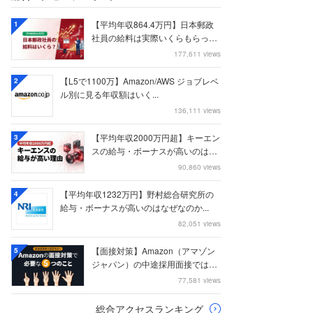
【平均年収864.4万円】日本郵政
1
社員の給料は実際いくらもらって
いるのか？...
177,611 views
【L5で1100万】Amazon/AWS ジョブレベ
2
ル別に見る年収額はいく...
136,111 views
【平均年収2000万円超】キーエン
3
スの給与・ボーナスが高いのはな
ぜなのか
90,860 views
【平均年収1232万円】野村総合研究所の
4
給与・ボーナスが高いのはなぜなのか...
82,051 views
【面接対策】Amazon（アマゾン
5
ジャパン）の中途採用面接では何
を聞かれる...
77,581 views
総合アクセスランキング