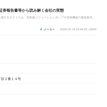
価証券報告書等から読み解く会社の実態
上場するタクミナは、高性能ソリューションポンプや流体機器の製造販売を
新の連結業績では、ケミカル業界等の設備投資需要を背景に主力製品が好調
ともに過去最高を更新する増収増益を達成しています。
メーカー
2026-04-18 20:44:00 +0900
丁目２番１４号