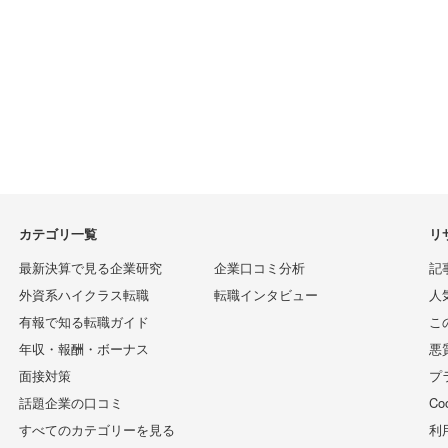
カテゴリ一覧
リ
最新決算で見る企業研究
企業口コミ分析
記
外資系ハイクラス転職
転職インタビュー
人
有報で知る転職ガイド
こ
年収・報酬・ボーナス
悪
面接対策
プ
話題企業の口コミ
C
すべてのカテゴリーを見る
利