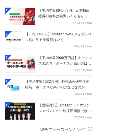
【平均年収864.4万円】日本郵政
1
社員の給料は実際いくらもらって
いるのか？...
177,613 views
【L5で1100万】Amazon/AWS ジョブレベ
2
ル別に見る年収額はいく...
136,118 views
【平均年収2000万円超】キーエン
3
スの給与・ボーナスが高いのはな
ぜなのか
90,864 views
【平均年収1232万円】野村総合研究所の
4
給与・ボーナスが高いのはなぜなのか...
82,054 views
【面接対策】Amazon（アマゾン
5
ジャパン）の中途採用面接では何
を聞かれる...
77,587 views
総合アクセスランキング