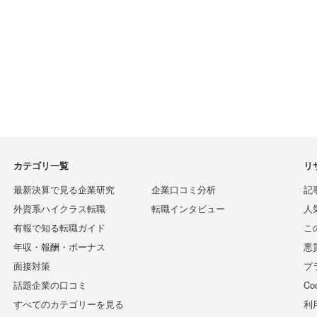
カテゴリ一覧
リ
最新決算で見る企業研究
企業口コミ分析
記
外資系ハイクラス転職
転職インタビュー
人
有報で知る転職ガイド
こ
年収・報酬・ボーナス
悪
面接対策
プ
話題企業の口コミ
C
すべてのカテゴリーを見る
利