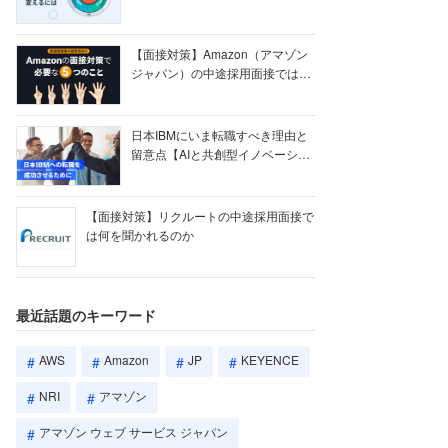
【ク...
【面接対策】Amazon（アマゾン
ジャパン）の中途採用面接では何
を聞かれる...
日本IBMにいま転職すべき理由と
留意点【AIと共創型イノベーショ
ン戦略】
【面接対策】リクルートの中途採用面接で
は何を聞かれるのか
最近話題のキーワード
AWS
Amazon
JP
KEYENCE
NRI
アマゾン
アマゾン ウェブ サービス ジャパン