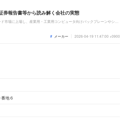
価証券報告書等から読み解く会社の実態
ード市場に上場し、産業用・工業用コンピュータ向けバックプレーンやシス
を主力としています。直近の業績は、売上高が微減となったものの、価格転
益、当期純利益のいずれも増益を達成しました。
メーカー
2026-04-19 11:47:00 +0900
０番地６