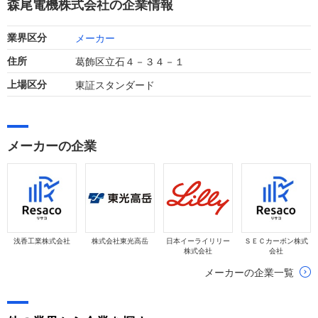
森尾電機株式会社の企業情報
です。
メーカー
業界区分
葛飾区立石４－３４－１
住所
東証スタンダード
上場区分
メーカーの企業
浅香工業株式会社
株式会社東光高岳
日本イーライリリー
ＳＥＣカーボン株式
株式会社
会社
メーカーの企業一覧