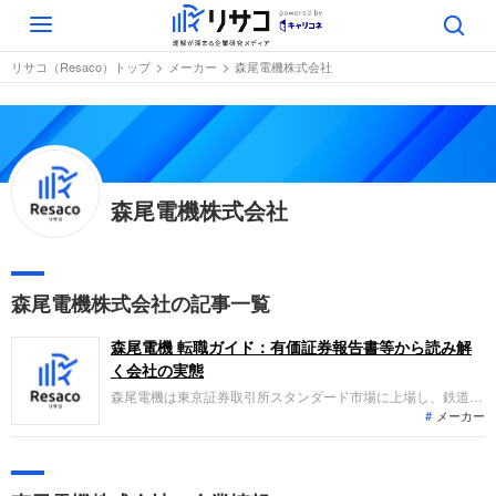
Toggle
navigation
リサコ（Resaco）トップ
メーカー
森尾電機株式会社
森尾電機株式会社
森尾電機株式会社の記事一覧
森尾電機 転職ガイド：有価証券報告書等から読み解
く会社の実態
森尾電機は東京証券取引所スタンダード市場に上場し、鉄道や
メーカー
自動車、船舶向けの電気機器製造販売と不動産賃貸事業を展開
しています。直近の業績では売上高が減少したものの、主力の
鉄道関連事業が堅調に推移し、営業利益および経常利益が増加
する減収増益を達成しました。堅実な経営基盤を持つ老舗企業