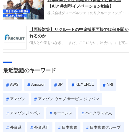
失敗からの学びが重視され、人間性やカルチャーフ
【AIと共創型イノベーション戦略】
ィットも評価対象となり、長期的に成長できる仲間
株式会社グローバルウェイのリクルーティング・パ
であるかを多角的に審査されます。
ートナー事業本部です。年間4000万人のビジネス
パーソンが利用する企業口コミサイト「キャリコ
【面接対策】リクルートの中途採用面接では何を聞か
ネ」の転職エージェントがお勧めするイチオシ企業
をご紹介します。今回は、大手外資系IT企業の日本
れるのか
IBMです。採用面接対策の企業研究にご活用くださ
個人と企業をつなぎ、「まだ、ここにない、出会い。」を実現
い。
するリクルートへの転職。中途採用面接は仕事への取り組み方
やこれまでの成果を具体的に問われるほか、「人間性」も評価
されます。即戦力として、一緒に仕事をする仲間として多角的
に評価されるので、事前にしっかり対策して転職を成功させま
最近話題のキーワード
しょう。
AWS
Amazon
JP
KEYENCE
NRI
アマゾン
アマゾン ウェブ サービス ジャパン
アマゾンジャパン
キーエンス
ハイクラス求人
外資系
外資系IT
日本郵政
日本郵政グループ