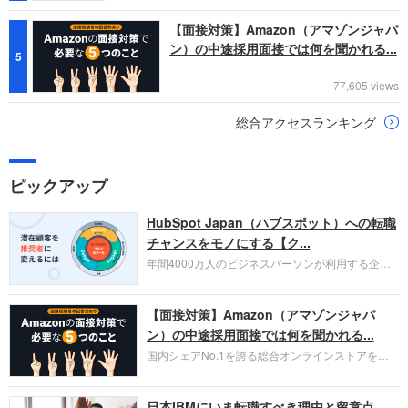
【面接対策】Amazon（アマゾンジャパ
ン）の中途採用面接では何を聞かれる...
5
77,605 views
総合アクセスランキング
ピックアップ
HubSpot Japan（ハブスポット）への転職
チャンスをモノにする【ク...
年間4000万人のビジネスパーソンが利用する企業
口コミサイト「キャリコネ」の転職エージェントが
お勧めするイチオシ企業をご紹介します。今回はク
【面接対策】Amazon（アマゾンジャパ
ラウド型CRMプラットフォームを提供する
HubSpot Japan（ハブスポット・ジャパン）株式会
ン）の中途採用面接では何を聞かれる...
社です。採用面接対策の企業研究にご活用くださ
国内シェアNo.1を誇る総合オンラインストアを運
い。
営し、クラウドサービス（AWS）や物流分野でも
圧倒的な存在感を持つAmazon。中途採用面接では
日本IBMにいま転職すべき理由と留意点
過去の具体的な業務成果やリーダーシップの発揮、