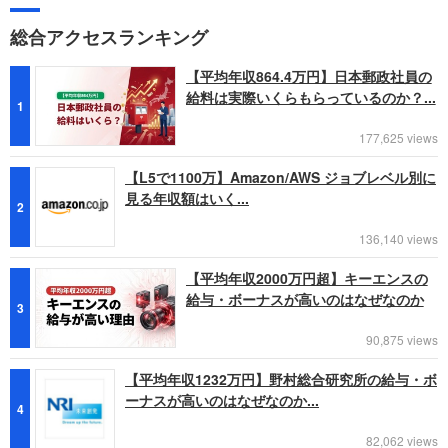
総合アクセスランキング
【平均年収864.4万円】日本郵政社員の
給料は実際いくらもらっているのか？...
1
177,625 views
【L5で1100万】Amazon/AWS ジョブレベル別に
見る年収額はいく...
2
136,140 views
【平均年収2000万円超】キーエンスの
給与・ボーナスが高いのはなぜなのか
3
90,875 views
【平均年収1232万円】野村総合研究所の給与・ボ
ーナスが高いのはなぜなのか...
4
82,062 views