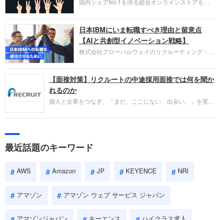
国内シェアNo.1を誇る総合オンラインストアを運
い。
営し、クラウドサービス（AWS）や物流分野でも
圧倒的な存在感を持つAmazon。中途採用面接では
日本IBMにいま転職すべき理由と留意点
過去の具体的な業務成果やリーダーシップの発揮、
失敗からの学びが重視され、人間性やカルチャーフ
【AIと共創型イノベーション戦略】
ィットも評価対象となり、長期的に成長できる仲間
株式会社グローバルウェイのリクルーティング・パ
であるかを多角的に審査されます。
ートナー事業本部です。年間4000万人のビジネス
パーソンが利用する企業口コミサイト「キャリコ
【面接対策】リクルートの中途採用面接では何を聞か
ネ」の転職エージェントがお勧めするイチオシ企業
をご紹介します。今回は、大手外資系IT企業の日本
れるのか
IBMです。採用面接対策の企業研究にご活用くださ
個人と企業をつなぎ、「まだ、ここにない、出会い。」を実現
い。
するリクルートへの転職。中途採用面接は仕事への取り組み方
やこれまでの成果を具体的に問われるほか、「人間性」も評価
されます。即戦力として、一緒に仕事をする仲間として多角的
に評価されるので、事前にしっかり対策して転職を成功させま
最近話題のキーワード
しょう。
AWS
Amazon
JP
KEYENCE
NRI
アマゾン
アマゾン ウェブ サービス ジャパン
アマゾンジャパン
キーエンス
ハイクラス求人