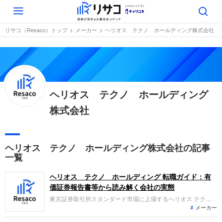
Toggle
navigation
リサコ（Resaco）トップ
メーカー
ヘリオス テクノ ホールディング株式会社
ヘリオス テクノ ホールディング
株式会社
ヘリオス テクノ ホールディング株式会社の記事
一覧
ヘリオス テクノ ホールディング 転職ガイド：有
価証券報告書等から読み解く会社の実態
東京証券取引所スタンダード市場に上場するヘリオス テクノ
メーカー
ホールディングは、産業用ランプやLEDランプを扱うランプ事
業と、配向膜印刷装置などを扱う製造装置事業を展開していま