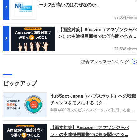
ーナスが高いのはなぜなのか...
4
82,054 views
【面接対策】Amazon（アマゾンジャパ
ン）の中途採用面接では何を聞かれる...
5
77,586 views
総合アクセスランキング
ピックアップ
HubSpot Japan（ハブスポット）への転職
チャンスをモノにする【ク...
年間4000万人のビジネスパーソンが利用する企業
口コミサイト「キャリコネ」の転職エージェントが
お勧めするイチオシ企業をご紹介します。今回はク
【面接対策】Amazon（アマゾンジャパ
ラウド型CRMプラットフォームを提供する
HubSpot Japan（ハブスポット・ジャパン）株式会
ン）の中途採用面接では何を聞かれる...
社です。採用面接対策の企業研究にご活用くださ