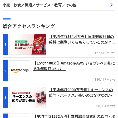
小売・飲食／流通／サービス・教育／その他
総合アクセスランキング
【平均年収864.4万円】日本郵政社員の
給料は実際いくらもらっているのか？...
1
177,613 views
【L5で1100万】Amazon/AWS ジョブレベル別に
見る年収額はいく...
2
136,117 views
【平均年収2000万円超】キーエンスの
給与・ボーナスが高いのはなぜなのか
3
90,864 views
【平均年収1232万円】野村総合研究所の給与・ボ