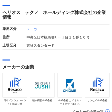
す。直近の業績は、主力製品の需要増や出荷の順調な推移によ
り、大幅な増収増益を達成しており、堅調な成長を続けていま
ヘリオス テクノ ホールディング株式会社の企業
す。
情報
メーカー
業界区分
中央区日本橋馬喰町一丁目１１番１０号
住所
東証スタンダード
上場区分
メーカーの企業
日本インシュレーシ
積水樹脂株式会社
株式会社 カイオム・
サンセイ株式会社
ョン株式会社
バイオサイエンス
メーカーの企業一覧