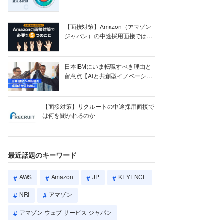
【ク...
【面接対策】Amazon（アマゾン
ジャパン）の中途採用面接では何
を聞かれる...
日本IBMにいま転職すべき理由と
留意点【AIと共創型イノベーショ
ン戦略】
【面接対策】リクルートの中途採用面接で
は何を聞かれるのか
最近話題のキーワード
AWS
Amazon
JP
KEYENCE
NRI
アマゾン
アマゾン ウェブ サービス ジャパン