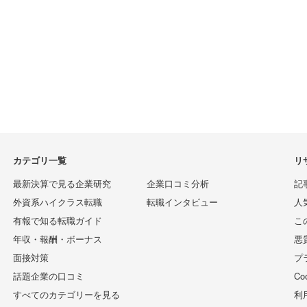
カテゴリ一覧
リ
最新決算で見る企業研究
企業口コミ分析
記
外資系ハイクラス転職
転職インタビュー
人
有報で知る転職ガイド
こ
年収・報酬・ボーナス
悪
面接対策
プ
話題企業の口コミ
C
すべてのカテゴリーを見る
利