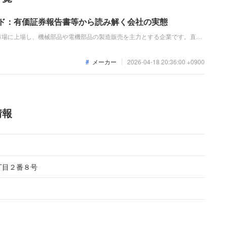
イド：有価証券報告書等から読み解く会社の実態
市場に上場し、機械部品や電機部品の製造販売を主力とする企業です。直近
・電子部品市場向けの注力商品が堅調に推移し、増収増益を達成したもの
減損損失の計上により、親会社株主に帰属する当期純利益は減益となってい
メーカー
2026-04-18 20:36:00 +0900
情報
丁目２番８号