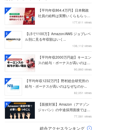
【平均年収864.4万円】日本郵政
1
社員の給料は実際いくらもらって
いるのか？...
177,611 views
【L5で1100万】Amazon/AWS ジョブレベ
2
ル別に見る年収額はいく...
136,112 views
【平均年収2000万円超】キーエン
3
スの給与・ボーナスが高いのはな
ぜなのか
90,860 views
【平均年収1232万円】野村総合研究所の
4
給与・ボーナスが高いのはなぜなのか...
82,051 views
【面接対策】Amazon（アマゾン
5
ジャパン）の中途採用面接では何
を聞かれる...
77,581 views
総合アクセスランキング