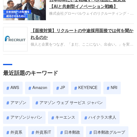
失敗からの学びが重視され、人間性やカルチャーフ
【AIと共創型イノベーション戦略】
ィットも評価対象となり、長期的に成長できる仲間
株式会社グローバルウェイのリクルーティング・パ
であるかを多角的に審査されます。
ートナー事業本部です。年間4000万人のビジネス
パーソンが利用する企業口コミサイト「キャリコ
【面接対策】リクルートの中途採用面接では何を聞か
ネ」の転職エージェントがお勧めするイチオシ企業
をご紹介します。今回は、大手外資系IT企業の日本
れるのか
IBMです。採用面接対策の企業研究にご活用くださ
個人と企業をつなぎ、「まだ、ここにない、出会い。」を実現
い。
するリクルートへの転職。中途採用面接は仕事への取り組み方
やこれまでの成果を具体的に問われるほか、「人間性」も評価
されます。即戦力として、一緒に仕事をする仲間として多角的
に評価されるので、事前にしっかり対策して転職を成功させま
最近話題のキーワード
しょう。
AWS
Amazon
JP
KEYENCE
NRI
アマゾン
アマゾン ウェブ サービス ジャパン
アマゾンジャパン
キーエンス
ハイクラス求人
外資系
外資系IT
日本郵政
日本郵政グループ