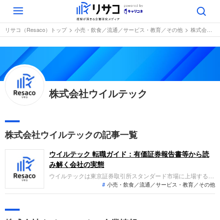
Toggle
navigation
リサコ（Resaco）トップ
小売・飲食／流通／サービス・教育／その他
株式会社ウイルテック
株式会社ウイルテック
株式会社ウイルテックの記事一覧
ウイルテック 転職ガイド：有価証券報告書等から読
み解く会社の実態
ウイルテックは東京証券取引所スタンダード市場に上場する総
小売・飲食／流通／サービス・教育／その他
合ソリューション企業です。製造請負や技術者派遣を行う人財
系事業と、電子部品・照明等の製造を行うモノ・コトづくり事
業を展開しています。直近の業績は、各事業での底堅い需要や
契約単価の改善提案などが奏功し、増収増益を達成していま