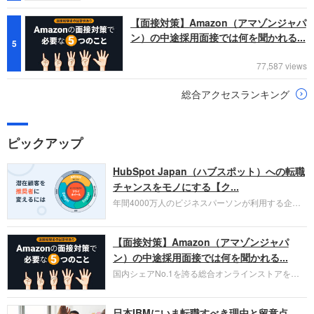
【面接対策】Amazon（アマゾンジャパ
ン）の中途採用面接では何を聞かれる...
5
77,587 views
総合アクセスランキング
ピックアップ
HubSpot Japan（ハブスポット）への転職
チャンスをモノにする【ク...
年間4000万人のビジネスパーソンが利用する企業
口コミサイト「キャリコネ」の転職エージェントが
お勧めするイチオシ企業をご紹介します。今回はク
【面接対策】Amazon（アマゾンジャパ
ラウド型CRMプラットフォームを提供する
HubSpot Japan（ハブスポット・ジャパン）株式会
ン）の中途採用面接では何を聞かれる...
社です。採用面接対策の企業研究にご活用くださ
国内シェアNo.1を誇る総合オンラインストアを運
い。
営し、クラウドサービス（AWS）や物流分野でも
圧倒的な存在感を持つAmazon。中途採用面接では
日本IBMにいま転職すべき理由と留意点
過去の具体的な業務成果やリーダーシップの発揮、