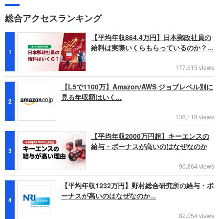
総合アクセスランキング
【平均年収864.4万円】日本郵政社員の
給料は実際いくらもらっているのか？...
1
177,615 views
【L5で1100万】Amazon/AWS ジョブレベル別に
見る年収額はいく...
2
136,118 views
【平均年収2000万円超】キーエンスの
給与・ボーナスが高いのはなぜなのか
3
90,864 views
【平均年収1232万円】野村総合研究所の給与・ボ
ーナスが高いのはなぜなのか...
4
82,054 views