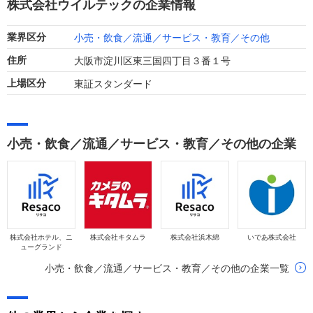
株式会社ウイルテックの企業情報
す。
小売・飲食／流通／サービス・教育／その他
業界区分
大阪市淀川区東三国四丁目３番１号
住所
東証スタンダード
上場区分
小売・飲食／流通／サービス・教育／その他の企業
株式会社ホテル、ニ
株式会社キタムラ
株式会社浜木綿
いであ株式会社
ューグランド
小売・飲食／流通／サービス・教育／その他の企業一覧