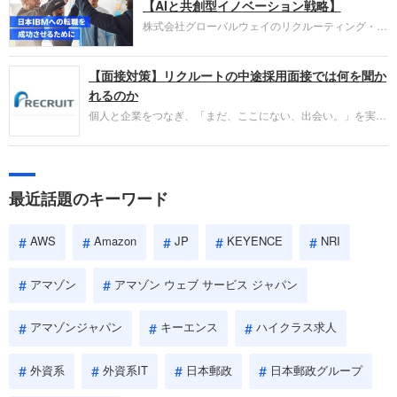
失敗からの学びが重視され、人間性やカルチャーフ
【AIと共創型イノベーション戦略】
ィットも評価対象となり、長期的に成長できる仲間
株式会社グローバルウェイのリクルーティング・パ
であるかを多角的に審査されます。
ートナー事業本部です。年間4000万人のビジネス
パーソンが利用する企業口コミサイト「キャリコ
【面接対策】リクルートの中途採用面接では何を聞か
ネ」の転職エージェントがお勧めするイチオシ企業
をご紹介します。今回は、大手外資系IT企業の日本
れるのか
IBMです。採用面接対策の企業研究にご活用くださ
個人と企業をつなぎ、「まだ、ここにない、出会い。」を実現
い。
するリクルートへの転職。中途採用面接は仕事への取り組み方
やこれまでの成果を具体的に問われるほか、「人間性」も評価
されます。即戦力として、一緒に仕事をする仲間として多角的
に評価されるので、事前にしっかり対策して転職を成功させま
最近話題のキーワード
しょう。
AWS
Amazon
JP
KEYENCE
NRI
アマゾン
アマゾン ウェブ サービス ジャパン
アマゾンジャパン
キーエンス
ハイクラス求人
外資系
外資系IT
日本郵政
日本郵政グループ