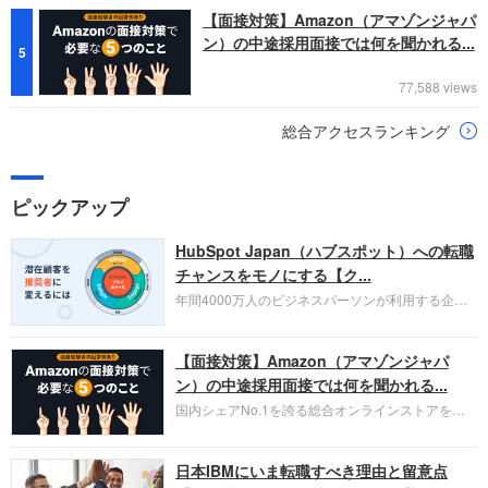
【面接対策】Amazon（アマゾンジャパ
ン）の中途採用面接では何を聞かれる...
5
77,588 views
総合アクセスランキング
ピックアップ
HubSpot Japan（ハブスポット）への転職
チャンスをモノにする【ク...
年間4000万人のビジネスパーソンが利用する企業
口コミサイト「キャリコネ」の転職エージェントが
お勧めするイチオシ企業をご紹介します。今回はク
【面接対策】Amazon（アマゾンジャパ
ラウド型CRMプラットフォームを提供する
HubSpot Japan（ハブスポット・ジャパン）株式会
ン）の中途採用面接では何を聞かれる...
社です。採用面接対策の企業研究にご活用くださ
国内シェアNo.1を誇る総合オンラインストアを運
い。
営し、クラウドサービス（AWS）や物流分野でも
圧倒的な存在感を持つAmazon。中途採用面接では
日本IBMにいま転職すべき理由と留意点
過去の具体的な業務成果やリーダーシップの発揮、