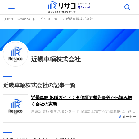
Toggle
navigation
リサコ（Resaco）トップ
メーカー
近畿車輛株式会社
近畿車輛株式会社
近畿車輛株式会社の記事一覧
近畿車輛 転職ガイド：有価証券報告書等から読み解
く会社の実態
東京証券取引所スタンダード市場に上場する近畿車輛は、鉄道
メーカー
車両の製造を中心とした鉄道車両関連事業と不動産賃貸事業を
展開しています。当期の業績は、国内向け車両の増加により売
上高が増収となり、有価証券の売却等により親会社株主に帰属
する当期純利益も増益となりましたが、経常利益は減益となっ