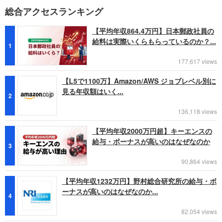
総合アクセスランキング
【平均年収864.4万円】日本郵政社員の
給料は実際いくらもらっているのか？...
1
177,617 views
【L5で1100万】Amazon/AWS ジョブレベル別に
見る年収額はいく...
2
136,118 views
【平均年収2000万円超】キーエンスの
給与・ボーナスが高いのはなぜなのか
3
90,864 views
【平均年収1232万円】野村総合研究所の給与・ボ
ーナスが高いのはなぜなのか...
4
82,054 views