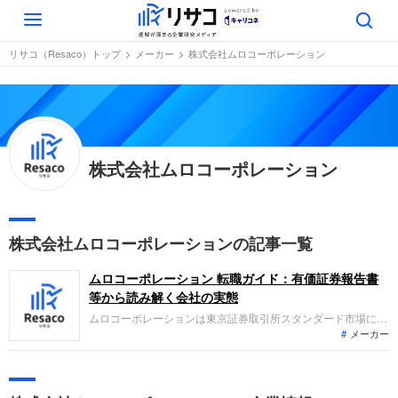
Toggle
navigation
リサコ（Resaco）トップ
メーカー
株式会社ムロコーポレーション
株式会社ムロコーポレーション
株式会社ムロコーポレーションの記事一覧
ムロコーポレーション 転職ガイド：有価証券報告書
等から読み解く会社の実態
ムロコーポレーションは東京証券取引所スタンダード市場に上
メーカー
場する独立系自動車部品メーカーです。主に金属関連部品や樹
脂関連部品の製造・販売を手掛けています。直近の業績では、
材料費や経費の価格転嫁の進展等により売上高が増加し、生産
効率の向上とコスト構造改善の取り組みにより大幅な増収増益