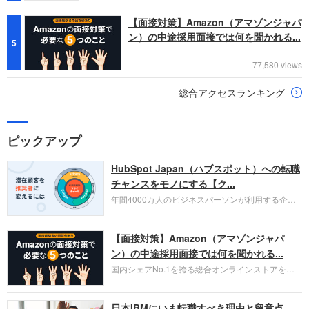
【面接対策】Amazon（アマゾンジャパ
ン）の中途採用面接では何を聞かれる...
5
77,580 views
総合アクセスランキング
ピックアップ
HubSpot Japan（ハブスポット）への転職
チャンスをモノにする【ク...
年間4000万人のビジネスパーソンが利用する企業
口コミサイト「キャリコネ」の転職エージェントが
お勧めするイチオシ企業をご紹介します。今回はク
【面接対策】Amazon（アマゾンジャパ
ラウド型CRMプラットフォームを提供する
HubSpot Japan（ハブスポット・ジャパン）株式会
ン）の中途採用面接では何を聞かれる...
社です。採用面接対策の企業研究にご活用くださ
国内シェアNo.1を誇る総合オンラインストアを運
い。
営し、クラウドサービス（AWS）や物流分野でも
圧倒的な存在感を持つAmazon。中途採用面接では
日本IBMにいま転職すべき理由と留意点
過去の具体的な業務成果やリーダーシップの発揮、