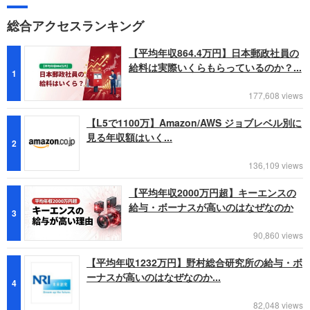
総合アクセスランキング
【平均年収864.4万円】日本郵政社員の
給料は実際いくらもらっているのか？...
1
177,608 views
【L5で1100万】Amazon/AWS ジョブレベル別に
見る年収額はいく...
2
136,109 views
【平均年収2000万円超】キーエンスの
給与・ボーナスが高いのはなぜなのか
3
90,860 views
【平均年収1232万円】野村総合研究所の給与・ボ
ーナスが高いのはなぜなのか...
4
82,048 views