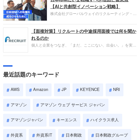
失敗からの学びが重視され、人間性やカルチャーフ
【AIと共創型イノベーション戦略】
ィットも評価対象となり、長期的に成長できる仲間
株式会社グローバルウェイのリクルーティング・パ
であるかを多角的に審査されます。
ートナー事業本部です。年間4000万人のビジネス
パーソンが利用する企業口コミサイト「キャリコ
【面接対策】リクルートの中途採用面接では何を聞か
ネ」の転職エージェントがお勧めするイチオシ企業
をご紹介します。今回は、大手外資系IT企業の日本
れるのか
IBMです。採用面接対策の企業研究にご活用くださ
個人と企業をつなぎ、「まだ、ここにない、出会い。」を実現
い。
するリクルートへの転職。中途採用面接は仕事への取り組み方
やこれまでの成果を具体的に問われるほか、「人間性」も評価
されます。即戦力として、一緒に仕事をする仲間として多角的
に評価されるので、事前にしっかり対策して転職を成功させま
最近話題のキーワード
しょう。
AWS
Amazon
JP
KEYENCE
NRI
アマゾン
アマゾン ウェブ サービス ジャパン
アマゾンジャパン
キーエンス
ハイクラス求人
外資系
外資系IT
日本郵政
日本郵政グループ