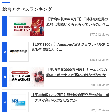
総合アクセスランキング
【平均年収864.4万円】日本郵政社員の
給料は実際いくらもらっているのか？...
1
177,612 views
【L5で1100万】Amazon/AWS ジョブレベル別に
見る年収額はいく...
2
136,113 views
【平均年収2000万円超】キーエンスの
給与・ボーナスが高いのはなぜなのか
3
90,860 views
【平均年収1232万円】野村総合研究所の給与・ボ
ーナスが高いのはなぜなのか...
4
82,052 views