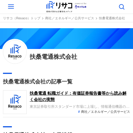
Toggle
navigation
リサコ（Resaco）トップ
商社／エネルギー／公共サービス
扶桑電通株式会社
扶桑電通株式会社
扶桑電通株式会社の記事一覧
扶桑電通 転職ガイド：有価証券報告書等から読み解
く会社の実態
東京証券取引所スタンダード市場に上場し、情報通信機器の施
商社／エネルギー／公共サービス
工やオフィス機器販売、システム開発などを展開しています。
直近の決算では、自治体や民需向けのビジネスが好調に推移
し、売上高は前年同期比16.9%増、経常利益は77.9%増と大幅
な増収増益を達成しました。