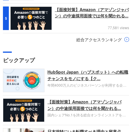
【面接対策】Amazon（アマゾンジャパ
ン）の中途採用面接では何を聞かれる...
5
77,581 views
総合アクセスランキング
ピックアップ
HubSpot Japan（ハブスポット）への転職
チャンスをモノにする【ク...
年間4000万人のビジネスパーソンが利用する企業
口コミサイト「キャリコネ」の転職エージェントが
お勧めするイチオシ企業をご紹介します。今回はク
【面接対策】Amazon（アマゾンジャパ
ラウド型CRMプラットフォームを提供する
HubSpot Japan（ハブスポット・ジャパン）株式会
ン）の中途採用面接では何を聞かれる...
社です。採用面接対策の企業研究にご活用くださ
国内シェアNo.1を誇る総合オンラインストアを運
い。
営し、クラウドサービス（AWS）や物流分野でも
圧倒的な存在感を持つAmazon。中途採用面接では
日本IBMにいま転職すべき理由と留意点
過去の具体的な業務成果やリーダーシップの発揮、