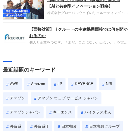
失敗からの学びが重視され、人間性やカルチャーフ
【AIと共創型イノベーション戦略】
ィットも評価対象となり、長期的に成長できる仲間
株式会社グローバルウェイのリクルーティング・パ
であるかを多角的に審査されます。
ートナー事業本部です。年間4000万人のビジネス
パーソンが利用する企業口コミサイト「キャリコ
【面接対策】リクルートの中途採用面接では何を聞か
ネ」の転職エージェントがお勧めするイチオシ企業
をご紹介します。今回は、大手外資系IT企業の日本
れるのか
IBMです。採用面接対策の企業研究にご活用くださ
個人と企業をつなぎ、「まだ、ここにない、出会い。」を実現
い。
するリクルートへの転職。中途採用面接は仕事への取り組み方
やこれまでの成果を具体的に問われるほか、「人間性」も評価
されます。即戦力として、一緒に仕事をする仲間として多角的
に評価されるので、事前にしっかり対策して転職を成功させま
最近話題のキーワード
しょう。
AWS
Amazon
JP
KEYENCE
NRI
アマゾン
アマゾン ウェブ サービス ジャパン
アマゾンジャパン
キーエンス
ハイクラス求人
外資系
外資系IT
日本郵政
日本郵政グループ