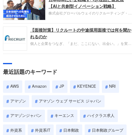
失敗からの学びが重視され、人間性やカルチャーフ
【AIと共創型イノベーション戦略】
ィットも評価対象となり、長期的に成長できる仲間
株式会社グローバルウェイのリクルーティング・パ
であるかを多角的に審査されます。
ートナー事業本部です。年間4000万人のビジネス
パーソンが利用する企業口コミサイト「キャリコ
【面接対策】リクルートの中途採用面接では何を聞か
ネ」の転職エージェントがお勧めするイチオシ企業
をご紹介します。今回は、大手外資系IT企業の日本
れるのか
IBMです。採用面接対策の企業研究にご活用くださ
個人と企業をつなぎ、「まだ、ここにない、出会い。」を実現
い。
するリクルートへの転職。中途採用面接は仕事への取り組み方
やこれまでの成果を具体的に問われるほか、「人間性」も評価
されます。即戦力として、一緒に仕事をする仲間として多角的
に評価されるので、事前にしっかり対策して転職を成功させま
最近話題のキーワード
しょう。
AWS
Amazon
JP
KEYENCE
NRI
アマゾン
アマゾン ウェブ サービス ジャパン
アマゾンジャパン
キーエンス
ハイクラス求人
外資系
外資系IT
日本郵政
日本郵政グループ