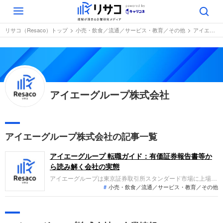
Toggle
navigation
リサコ（Resaco）トップ
小売・飲食／流通／サービス・教育／その他
アイエーグループ株式会社
アイエーグループ株式会社
アイエーグループ株式会社の記事一覧
アイエーグループ 転職ガイド：有価証券報告書等か
ら読み解く会社の実態
アイエーグループは東京証券取引所スタンダード市場に上場
小売・飲食／流通／サービス・教育／その他
し、主にオートバックスを運営するカー用品事業をはじめ、ブ
ライダル事業、建設不動産事業などを展開する企業です。直近
の業績では、主力事業の堅調な推移や不動産売却等により、増
収ならびに経常利益・当期純利益ともに増益を達成し、安定し