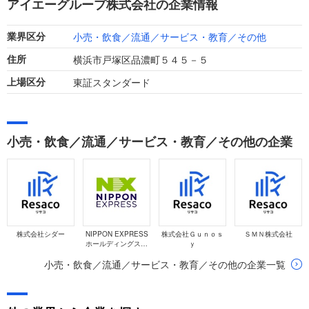
アイエーグループ株式会社の企業情報
た成長を続けています。
小売・飲食／流通／サービス・教育／その他
業界区分
横浜市戸塚区品濃町５４５－５
住所
東証スタンダード
上場区分
小売・飲食／流通／サービス・教育／その他の企業
株式会社シダー
NIPPON EXPRESS
株式会社Ｇｕｎｏｓ
ＳＭＮ株式会社
ホールディングス株
ｙ
式会社
小売・飲食／流通／サービス・教育／その他の企業一覧