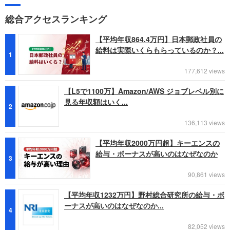
総合アクセスランキング
【平均年収864.4万円】日本郵政社員の
給料は実際いくらもらっているのか？...
1
177,612 views
【L5で1100万】Amazon/AWS ジョブレベル別に
見る年収額はいく...
2
136,113 views
【平均年収2000万円超】キーエンスの
給与・ボーナスが高いのはなぜなのか
3
90,861 views
【平均年収1232万円】野村総合研究所の給与・ボ
ーナスが高いのはなぜなのか...
4
82,052 views