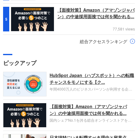
【面接対策】Amazon（アマゾンジャパ
ン）の中途採用面接では何を聞かれる...
5
77,581 views
総合アクセスランキング
ピックアップ
HubSpot Japan（ハブスポット）への転職
チャンスをモノにする【ク...
年間4000万人のビジネスパーソンが利用する企業
口コミサイト「キャリコネ」の転職エージェントが
お勧めするイチオシ企業をご紹介します。今回はク
【面接対策】Amazon（アマゾンジャパ
ラウド型CRMプラットフォームを提供する
HubSpot Japan（ハブスポット・ジャパン）株式会
ン）の中途採用面接では何を聞かれる...
社です。採用面接対策の企業研究にご活用くださ
国内シェアNo.1を誇る総合オンラインストアを運
い。
営し、クラウドサービス（AWS）や物流分野でも
圧倒的な存在感を持つAmazon。中途採用面接では
日本IBMにいま転職すべき理由と留意点
過去の具体的な業務成果やリーダーシップの発揮、