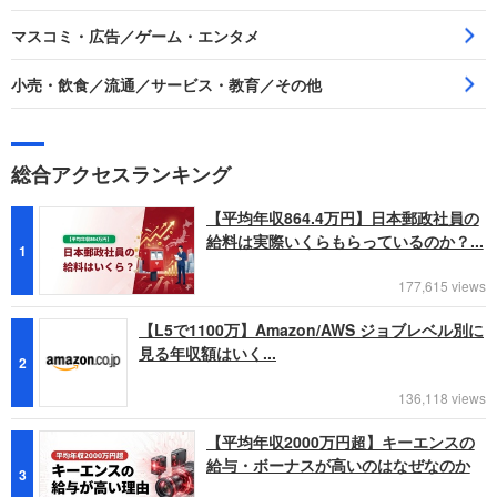
マスコミ・広告／ゲーム・エンタメ
小売・飲食／流通／サービス・教育／その他
総合アクセスランキング
【平均年収864.4万円】日本郵政社員の
給料は実際いくらもらっているのか？...
1
177,615 views
【L5で1100万】Amazon/AWS ジョブレベル別に
見る年収額はいく...
2
136,118 views
【平均年収2000万円超】キーエンスの
給与・ボーナスが高いのはなぜなのか
3