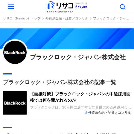
Toggle
navigation
リサコ（Resaco）トップ
外資系金融・証券／コンサル
ブラックロック・ジャパン株式会社
ブラックロック・ジャパン株式会社
ブラックロック・ジャパン株式会社の記事一覧
【面接対策】ブラックロック・ジャパンの中途採用面
接では何を聞かれるのか
ブラックロックは、30ヶ国に展開する世界最大の資産運用会社
外資系金融・証券／コンサル
です。その主要運用拠点のひとつであるブラックロック・ジャ
パンへの転職。中途採用面接では、これまでの仕事内容や成
果、今後のキャリアビジョンを具体的に問われるほか、「人と
なり」も評価されます。事前対策をしっかりして自分を出し切