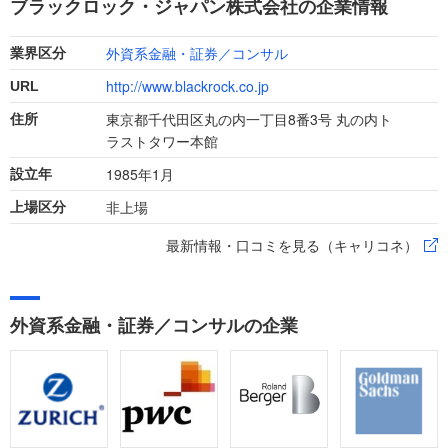
ブラックロック・ジャパン株式会社の企業情報
り、転職を成功させましょう。
外資系金融・証券／コンサル
業界区分
http://www.blackrock.co.jp
URL
東京都千代田区丸の内一丁目8番3号 丸の内ト
住所
ラストタワー本館
1985年1月
設立年
非上場
上場区分
最新情報・口コミを見る（キャリコネ）
外資系金融・証券／コンサルの企業