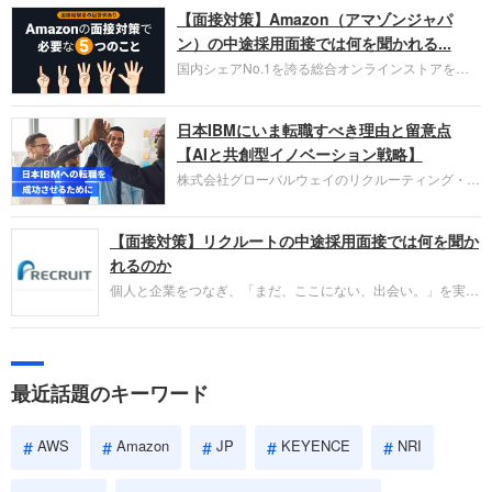
【面接対策】Amazon（アマゾンジャパ
ラウド型CRMプラットフォームを提供する
HubSpot Japan（ハブスポット・ジャパン）株式会
ン）の中途採用面接では何を聞かれる...
社です。採用面接対策の企業研究にご活用くださ
国内シェアNo.1を誇る総合オンラインストアを運
い。
営し、クラウドサービス（AWS）や物流分野でも
圧倒的な存在感を持つAmazon。中途採用面接では
日本IBMにいま転職すべき理由と留意点
過去の具体的な業務成果やリーダーシップの発揮、
失敗からの学びが重視され、人間性やカルチャーフ
【AIと共創型イノベーション戦略】
ィットも評価対象となり、長期的に成長できる仲間
株式会社グローバルウェイのリクルーティング・パ
であるかを多角的に審査されます。
ートナー事業本部です。年間4000万人のビジネス
パーソンが利用する企業口コミサイト「キャリコ
【面接対策】リクルートの中途採用面接では何を聞か
ネ」の転職エージェントがお勧めするイチオシ企業
をご紹介します。今回は、大手外資系IT企業の日本
れるのか
IBMです。採用面接対策の企業研究にご活用くださ
個人と企業をつなぎ、「まだ、ここにない、出会い。」を実現
い。
するリクルートへの転職。中途採用面接は仕事への取り組み方
やこれまでの成果を具体的に問われるほか、「人間性」も評価
されます。即戦力として、一緒に仕事をする仲間として多角的
に評価されるので、事前にしっかり対策して転職を成功させま
最近話題のキーワード
しょう。
AWS
Amazon
JP
KEYENCE
NRI