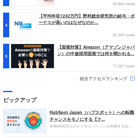
90,864 views
【平均年収1232万円】野村総合研究所の給与・ボ
ーナスが高いのはなぜなのか...
4
82,054 views
【面接対策】Amazon（アマゾンジャパ
ン）の中途採用面接では何を聞かれる...
5
77,587 views
総合アクセスランキング
ピックアップ
HubSpot Japan（ハブスポット）への転職
チャンスをモノにする【ク...
年間4000万人のビジネスパーソンが利用する企業
口コミサイト「キャリコネ」の転職エージェントが
お勧めするイチオシ企業をご紹介します。今回はク