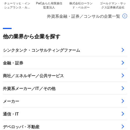
チューリッヒ・イン
PwCあらた有限責任
株式会社ローラン
ゴールドマン・サッ
シュアランス・カン
監査法人
ド・ベルガー
クス証券株式会社
パニー・リミテッド
外資系金融・証券／コンサルの企業一覧
（チューリッヒ保険
会社）
他の業界から企業を探す
シンクタンク・コンサルティングファーム
金融・証券
商社／エネルギー／公共サービス
外資系メーカー／IT／その他
メーカー
通信・IT
デベロッパ・不動産