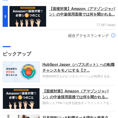
【面接対策】Amazon（アマゾンジャパ
ン）の中途採用面接では何を聞かれる...
5
77,587 views
総合アクセスランキング
ピックアップ
HubSpot Japan（ハブスポット）への転職
チャンスをモノにする【ク...
年間4000万人のビジネスパーソンが利用する企業
口コミサイト「キャリコネ」の転職エージェントが
お勧めするイチオシ企業をご紹介します。今回はク
【面接対策】Amazon（アマゾンジャパ
ラウド型CRMプラットフォームを提供する
HubSpot Japan（ハブスポット・ジャパン）株式会
ン）の中途採用面接では何を聞かれる...
社です。採用面接対策の企業研究にご活用くださ
国内シェアNo.1を誇る総合オンラインストアを運
い。
営し、クラウドサービス（AWS）や物流分野でも
圧倒的な存在感を持つAmazon。中途採用面接では
日本IBMにいま転職すべき理由と留意点
過去の具体的な業務成果やリーダーシップの発揮、