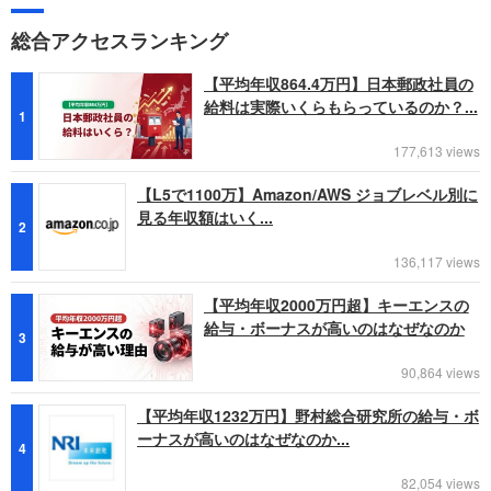
総合アクセスランキング
【平均年収864.4万円】日本郵政社員の
給料は実際いくらもらっているのか？...
1
177,613 views
【L5で1100万】Amazon/AWS ジョブレベル別に
見る年収額はいく...
2
136,117 views
【平均年収2000万円超】キーエンスの
給与・ボーナスが高いのはなぜなのか
3
90,864 views
【平均年収1232万円】野村総合研究所の給与・ボ
ーナスが高いのはなぜなのか...
4
82,054 views