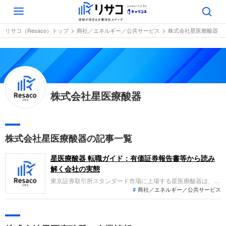
Toggle
navigation
リサコ（Resaco）トップ
商社／エネルギー／公共サービス
株式会社星医療酸器
株式会社星医療酸器
株式会社星医療酸器の記事一覧
星医療酸器 転職ガイド：有価証券報告書等から読み
解く会社の実態
東京証券取引所スタンダード市場に上場する星医療酸器は、医
商社／エネルギー／公共サービス
療用ガスの製造販売や在宅医療機器のレンタル、医療用ガス設
備工事、介護福祉事業などを展開する企業です。直近の業績
は、在宅酸素療法機器のレンタルが堅調に推移し増収を達成し
た一方、原材料や物流費などコスト増加の影響を受け減益とな