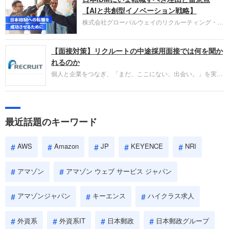
失敗からの学びが重視され、人間性やカルチャーフ
【AIと共創型イノベーション戦略】
ィットも評価対象となり、長期的に成長できる仲間
株式会社グローバルウェイのリクルーティング・パ
であるかを多角的に審査されます。
ートナー事業本部です。年間4000万人のビジネス
パーソンが利用する企業口コミサイト「キャリコ
【面接対策】リクルートの中途採用面接では何を聞か
ネ」の転職エージェントがお勧めするイチオシ企業
をご紹介します。今回は、大手外資系IT企業の日本
れるのか
IBMです。採用面接対策の企業研究にご活用くださ
個人と企業をつなぎ、「まだ、ここにない、出会い。」を実現
い。
するリクルートへの転職。中途採用面接は仕事への取り組み方
やこれまでの成果を具体的に問われるほか、「人間性」も評価
されます。即戦力として、一緒に仕事をする仲間として多角的
に評価されるので、事前にしっかり対策して転職を成功させま
最近話題のキーワード
しょう。
AWS
Amazon
JP
KEYENCE
NRI
アマゾン
アマゾン ウェブ サービス ジャパン
アマゾンジャパン
キーエンス
ハイクラス求人
外資系
外資系IT
日本郵政
日本郵政グループ