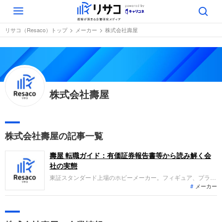
Toggle
navigation
リサコ（Resaco）トップ
メーカー
株式会社壽屋
株式会社壽屋
株式会社壽屋の記事一覧
壽屋 転職ガイド：有価証券報告書等から読み解く会
社の実態
東証スタンダード上場のホビーメーカー。フィギュア、プラモ
メーカー
デル、雑貨等の企画・製造・販売を主力とし、製販一体型のビ
ジネスモデルを展開しています。2025年6月期の業績は、売上
高が前期比0.8%増と伸長した一方、経常利益は0.9%減、当期
純利益は1.1%減の増収減益となりました。