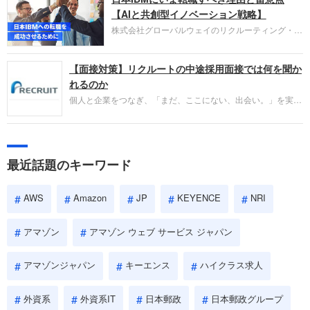
失敗からの学びが重視され、人間性やカルチャーフ
【AIと共創型イノベーション戦略】
ィットも評価対象となり、長期的に成長できる仲間
株式会社グローバルウェイのリクルーティング・パ
であるかを多角的に審査されます。
ートナー事業本部です。年間4000万人のビジネス
パーソンが利用する企業口コミサイト「キャリコ
【面接対策】リクルートの中途採用面接では何を聞か
ネ」の転職エージェントがお勧めするイチオシ企業
をご紹介します。今回は、大手外資系IT企業の日本
れるのか
IBMです。採用面接対策の企業研究にご活用くださ
個人と企業をつなぎ、「まだ、ここにない、出会い。」を実現
い。
するリクルートへの転職。中途採用面接は仕事への取り組み方
やこれまでの成果を具体的に問われるほか、「人間性」も評価
されます。即戦力として、一緒に仕事をする仲間として多角的
に評価されるので、事前にしっかり対策して転職を成功させま
最近話題のキーワード
しょう。
AWS
Amazon
JP
KEYENCE
NRI
アマゾン
アマゾン ウェブ サービス ジャパン
アマゾンジャパン
キーエンス
ハイクラス求人
外資系
外資系IT
日本郵政
日本郵政グループ