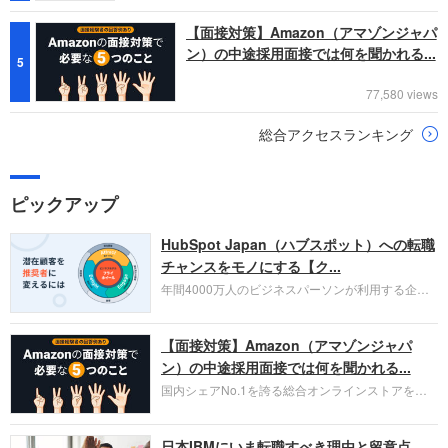
【面接対策】Amazon（アマゾンジャパ
ン）の中途採用面接では何を聞かれる...
5
77,580 views
総合アクセスランキング
ピックアップ
HubSpot Japan（ハブスポット）への転職
チャンスをモノにする【ク...
年間4000万人のビジネスパーソンが利用する企業
口コミサイト「キャリコネ」の転職エージェントが
お勧めするイチオシ企業をご紹介します。今回はク
【面接対策】Amazon（アマゾンジャパ
ラウド型CRMプラットフォームを提供する
HubSpot Japan（ハブスポット・ジャパン）株式会
ン）の中途採用面接では何を聞かれる...
社です。採用面接対策の企業研究にご活用くださ
国内シェアNo.1を誇る総合オンラインストアを運
い。
営し、クラウドサービス（AWS）や物流分野でも
圧倒的な存在感を持つAmazon。中途採用面接では
日本IBMにいま転職すべき理由と留意点
過去の具体的な業務成果やリーダーシップの発揮、