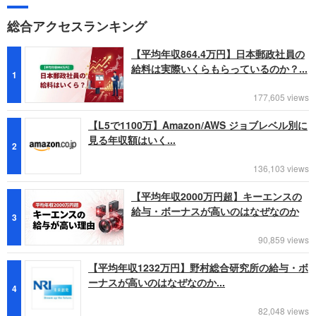
総合アクセスランキング
【平均年収864.4万円】日本郵政社員の
給料は実際いくらもらっているのか？...
1
177,605 views
【L5で1100万】Amazon/AWS ジョブレベル別に
見る年収額はいく...
2
136,103 views
【平均年収2000万円超】キーエンスの
給与・ボーナスが高いのはなぜなのか
3
90,859 views
【平均年収1232万円】野村総合研究所の給与・ボ
ーナスが高いのはなぜなのか...
4
82,048 views