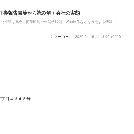
価証券報告書等から読み解く会社の実態
北海道を拠点に商業印刷や年賀状印刷、Web制作などを展開する情報コミ
績は、年賀状需要の減少等はあったものの、販促関連の受注増や収益性改善
常利益4.3億円）となりました。
メーカー
2026-04-19 11:13:00 +0900
三丁目４番４８号