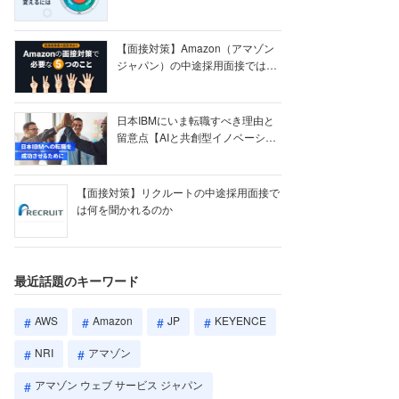
【ク...
【面接対策】Amazon（アマゾン
ジャパン）の中途採用面接では何
を聞かれる...
日本IBMにいま転職すべき理由と
留意点【AIと共創型イノベーショ
ン戦略】
【面接対策】リクルートの中途採用面接で
は何を聞かれるのか
最近話題のキーワード
AWS
Amazon
JP
KEYENCE
NRI
アマゾン
アマゾン ウェブ サービス ジャパン