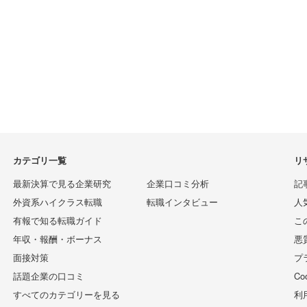
カテゴリ一覧
リ
最新決算で見る企業研究
企業口コミ分析
記
外資系ハイクラス転職
転職インタビュー
人
有報で知る転職ガイド
こ
年収・報酬・ボーナス
悪
面接対策
プ
話題企業の口コミ
C
すべてのカテゴリーを見る
利