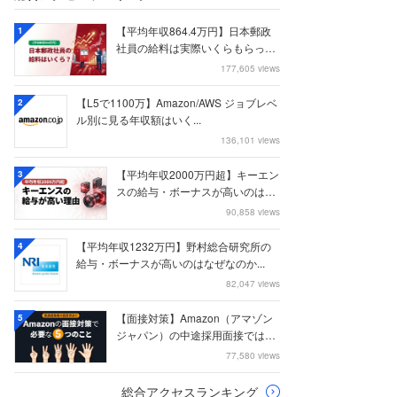
【平均年収864.4万円】日本郵政
1
社員の給料は実際いくらもらって
いるのか？...
177,605 views
【L5で1100万】Amazon/AWS ジョブレベ
2
ル別に見る年収額はいく...
136,101 views
【平均年収2000万円超】キーエン
3
スの給与・ボーナスが高いのはな
ぜなのか
90,858 views
【平均年収1232万円】野村総合研究所の
4
給与・ボーナスが高いのはなぜなのか...
82,047 views
【面接対策】Amazon（アマゾン
5
ジャパン）の中途採用面接では何
を聞かれる...
77,580 views
総合アクセスランキング