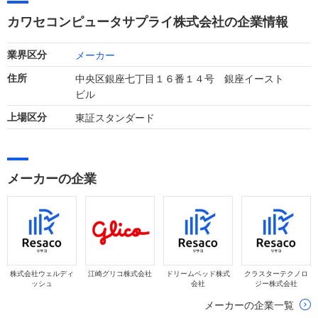
は、売上高28億円（前期比減収）、営業利益0.5億円（同減
カワセコンピュータサプライ株式会社の企業情報
益）となっています。
メーカー
業界区分
中央区銀座七丁目１６番１４号 銀座イースト
住所
ビル
東証スタンダード
上場区分
メーカーの企業
株式会社ウェルディ
江崎グリコ株式会社
ドリームベッド株式
クラスターテクノロ
ッシュ
会社
ジー株式会社
メーカーの企業一覧