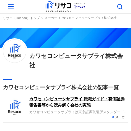
Toggle
navigation
リサコ（Resaco）トップ
メーカー
カワセコンピュータサプライ株式会社
カワセコンピュータサプライ株式会
社
カワセコンピュータサプライ株式会社の記事一覧
カワセコンピュータサプライ 転職ガイド：有価証券
報告書等から読み解く会社の実態
カワセコンピュータサプライは東京証券取引所スタンダード市
メーカー
場および福岡証券取引所本則市場に上場する企業です。帳票デ
ザインから印刷までを行うビジネスフォーム事業と、データ印
字・発送を担う情報処理事業を展開しています。直近の業績