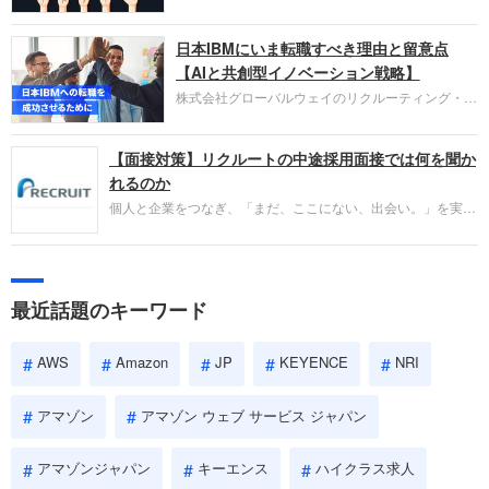
い。
営し、クラウドサービス（AWS）や物流分野でも
圧倒的な存在感を持つAmazon。中途採用面接では
日本IBMにいま転職すべき理由と留意点
過去の具体的な業務成果やリーダーシップの発揮、
失敗からの学びが重視され、人間性やカルチャーフ
【AIと共創型イノベーション戦略】
ィットも評価対象となり、長期的に成長できる仲間
株式会社グローバルウェイのリクルーティング・パ
であるかを多角的に審査されます。
ートナー事業本部です。年間4000万人のビジネス
パーソンが利用する企業口コミサイト「キャリコ
【面接対策】リクルートの中途採用面接では何を聞か
ネ」の転職エージェントがお勧めするイチオシ企業
をご紹介します。今回は、大手外資系IT企業の日本
れるのか
IBMです。採用面接対策の企業研究にご活用くださ
個人と企業をつなぎ、「まだ、ここにない、出会い。」を実現
い。
するリクルートへの転職。中途採用面接は仕事への取り組み方
やこれまでの成果を具体的に問われるほか、「人間性」も評価
されます。即戦力として、一緒に仕事をする仲間として多角的
に評価されるので、事前にしっかり対策して転職を成功させま
最近話題のキーワード
しょう。
AWS
Amazon
JP
KEYENCE
NRI
アマゾン
アマゾン ウェブ サービス ジャパン
アマゾンジャパン
キーエンス
ハイクラス求人