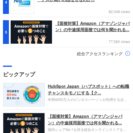
4
82,048 views
【面接対策】Amazon（アマゾンジャパ
ン）の中途採用面接では何を聞かれる...
5
77,580 views
総合アクセスランキング
ピックアップ
HubSpot Japan（ハブスポット）への転職
チャンスをモノにする【ク...
年間4000万人のビジネスパーソンが利用する企業
口コミサイト「キャリコネ」の転職エージェントが
お勧めするイチオシ企業をご紹介します。今回はク
【面接対策】Amazon（アマゾンジャパ
ラウド型CRMプラットフォームを提供する
HubSpot Japan（ハブスポット・ジャパン）株式会
ン）の中途採用面接では何を聞かれる...
社です。採用面接対策の企業研究にご活用くださ
国内シェアNo.1を誇る総合オンラインストアを運