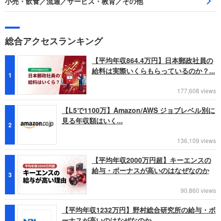
小売・飲食／流通／サービス・教育／その他
総合アクセスランキング
【平均年収864.4万円】日本郵政社員の
給料は実際いくらもらっているのか？...
1
177,608 views
【L5で1100万】Amazon/AWS ジョブレベル別に
見る年収額はいく...
2
136,109 views
【平均年収2000万円超】キーエンスの
給与・ボーナスが高いのはなぜなのか
3
90,860 views
【平均年収1232万円】野村総合研究所の給与・ボ
ーナスが高いのはなぜなのか...