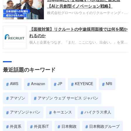
失敗からの学びが重視され、人間性やカルチャーフ
【AIと共創型イノベーション戦略】
ィットも評価対象となり、長期的に成長できる仲間
株式会社グローバルウェイのリクルーティング・パ
であるかを多角的に審査されます。
ートナー事業本部です。年間4000万人のビジネス
パーソンが利用する企業口コミサイト「キャリコ
【面接対策】リクルートの中途採用面接では何を聞か
ネ」の転職エージェントがお勧めするイチオシ企業
をご紹介します。今回は、大手外資系IT企業の日本
れるのか
IBMです。採用面接対策の企業研究にご活用くださ
個人と企業をつなぎ、「まだ、ここにない、出会い。」を実現
い。
するリクルートへの転職。中途採用面接は仕事への取り組み方
やこれまでの成果を具体的に問われるほか、「人間性」も評価
されます。即戦力として、一緒に仕事をする仲間として多角的
に評価されるので、事前にしっかり対策して転職を成功させま
最近話題のキーワード
しょう。
AWS
Amazon
JP
KEYENCE
NRI
アマゾン
アマゾン ウェブ サービス ジャパン
アマゾンジャパン
キーエンス
ハイクラス求人
外資系
外資系IT
日本郵政
日本郵政グループ