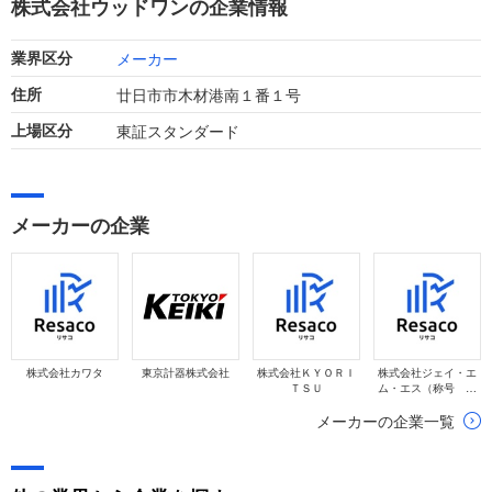
株式会社ウッドワンの企業情報
終減益となりました。
メーカー
業界区分
廿日市市木材港南１番１号
住所
東証スタンダード
上場区分
メーカーの企業
株式会社カワタ
東京計器株式会社
株式会社ＫＹＯＲＩ
株式会社ジェイ・エ
ＴＳＵ
ム・エス（称号 株
式会社 ＪＭＳ）
メーカーの企業一覧