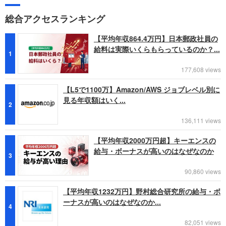
総合アクセスランキング
【平均年収864.4万円】日本郵政社員の
給料は実際いくらもらっているのか？...
1
177,608 views
【L5で1100万】Amazon/AWS ジョブレベル別に
見る年収額はいく...
2
136,111 views
【平均年収2000万円超】キーエンスの
給与・ボーナスが高いのはなぜなのか
3
90,860 views
【平均年収1232万円】野村総合研究所の給与・ボ
ーナスが高いのはなぜなのか...
4
82,051 views