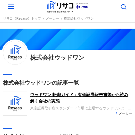
Toggle
navigation
リサコ（Resaco）トップ
メーカー
株式会社ウッドワン
株式会社ウッドワン
株式会社ウッドワンの記事一覧
ウッドワン 転職ガイド：有価証券報告書等から読み
解く会社の実態
東京証券取引所スタンダード市場に上場するウッドワンは、床
メーカー
材や造作材などの総合木質建材や住宅設備機器の製造販売、ニ
ュージーランドでの山林経営を主軸とし、バイオマス発電事業
も展開しています。2026年3月期は増収かつ経常増益を達成し
たものの、海外子会社の事業再編に伴う特別損失計上により最