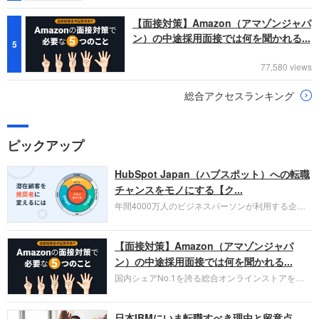
【面接対策】Amazon（アマゾンジャパ
ン）の中途採用面接では何を聞かれる...
5
77,580 views
総合アクセスランキング
ピックアップ
HubSpot Japan（ハブスポット）への転職
チャンスをモノにする【ク...
年間4000万人のビジネスパーソンが利用する企業
口コミサイト「キャリコネ」の転職エージェントが
お勧めするイチオシ企業をご紹介します。今回はク
【面接対策】Amazon（アマゾンジャパ
ラウド型CRMプラットフォームを提供する
HubSpot Japan（ハブスポット・ジャパン）株式会
ン）の中途採用面接では何を聞かれる...
社です。採用面接対策の企業研究にご活用くださ
国内シェアNo.1を誇る総合オンラインストアを運
い。
営し、クラウドサービス（AWS）や物流分野でも
圧倒的な存在感を持つAmazon。中途採用面接では
日本IBMにいま転職すべき理由と留意点
過去の具体的な業務成果やリーダーシップの発揮、