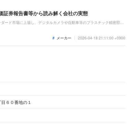
有価証券報告書等から読み解く会社の実態
ンダード市場に上場し、デジタルカメラや自動車等のプラスチック精密部品
成形事業を主力としています。直近の業績では、デジタルカメラ部品等の受
97億円、営業利益23億円と堅調な増収増益を達成しています。
メーカー
2026-04-18 21:11:00 +0900
丁目６０番地の１