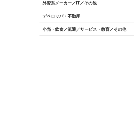
外資系メーカー／IT／その他
デベロッパ・不動産
小売・飲食／流通／サービス・教育／その他