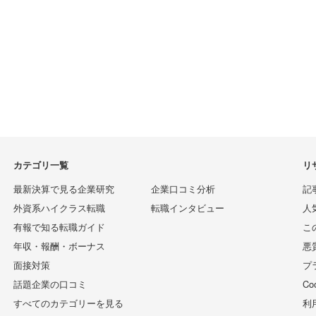
カテゴリ一覧
リ
最新決算で見る企業研究
企業口コミ分析
記
外資系ハイクラス転職
転職インタビュー
人
有報で知る転職ガイド
こ
年収・報酬・ボーナス
悪
面接対策
プ
話題企業の口コミ
C
すべてのカテゴリーを見る
利