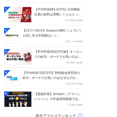
【平均年収864.4万円】日本郵政
1
社員の給料は実際いくらもらって
いるのか？...
177,608 views
【L5で1100万】Amazon/AWS ジョブレベ
2
ル別に見る年収額はいく...
136,110 views
【平均年収2000万円超】キーエン
3
スの給与・ボーナスが高いのはな
ぜなのか
90,860 views
【平均年収1232万円】野村総合研究所の
4
給与・ボーナスが高いのはなぜなのか...
82,048 views
【面接対策】Amazon（アマゾン
5
ジャパン）の中途採用面接では何
を聞かれる...
77,580 views
総合アクセスランキング