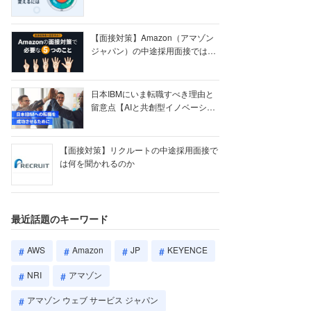
【ク...
【面接対策】Amazon（アマゾン
ジャパン）の中途採用面接では何
を聞かれる...
日本IBMにいま転職すべき理由と
留意点【AIと共創型イノベーショ
ン戦略】
【面接対策】リクルートの中途採用面接で
は何を聞かれるのか
最近話題のキーワード
AWS
Amazon
JP
KEYENCE
NRI
アマゾン
アマゾン ウェブ サービス ジャパン