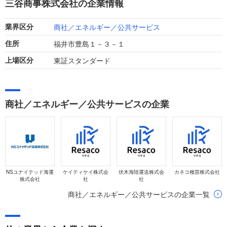
三谷商事株式会社の企業情報
移しています。
商社／エネルギー／公共サービス
業界区分
福井市豊島１－３－１
住所
東証スタンダード
上場区分
商社／エネルギー／公共サービスの企業
NSユナイテッド海運
ケイティケイ株式会
伏木海陸運送株式会
カネコ種苗株式会社
株式会社
社
社
商社／エネルギー／公共サービスの企業一覧