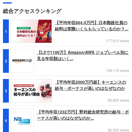
総合アクセスランキング
【平均年収864.4万円】日本郵政社員の
給料は実際いくらもらっているのか？...
1
177,613 views
【L5で1100万】Amazon/AWS ジョブレベル別に
見る年収額はいく...
2
136,116 views
【平均年収2000万円超】キーエンスの
給与・ボーナスが高いのはなぜなのか
3
90,863 views
【平均年収1232万円】野村総合研究所の給与・ボ
ーナスが高いのはなぜなのか...
4
82,052 views