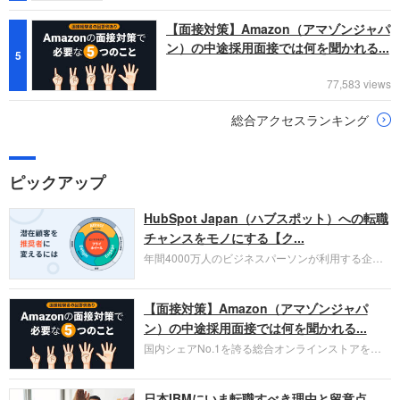
【面接対策】Amazon（アマゾンジャパ
ン）の中途採用面接では何を聞かれる...
5
77,583 views
総合アクセスランキング
ピックアップ
HubSpot Japan（ハブスポット）への転職
チャンスをモノにする【ク...
年間4000万人のビジネスパーソンが利用する企業
口コミサイト「キャリコネ」の転職エージェントが
お勧めするイチオシ企業をご紹介します。今回はク
【面接対策】Amazon（アマゾンジャパ
ラウド型CRMプラットフォームを提供する
HubSpot Japan（ハブスポット・ジャパン）株式会
ン）の中途採用面接では何を聞かれる...
社です。採用面接対策の企業研究にご活用くださ
国内シェアNo.1を誇る総合オンラインストアを運
い。
営し、クラウドサービス（AWS）や物流分野でも
圧倒的な存在感を持つAmazon。中途採用面接では
日本IBMにいま転職すべき理由と留意点
過去の具体的な業務成果やリーダーシップの発揮、