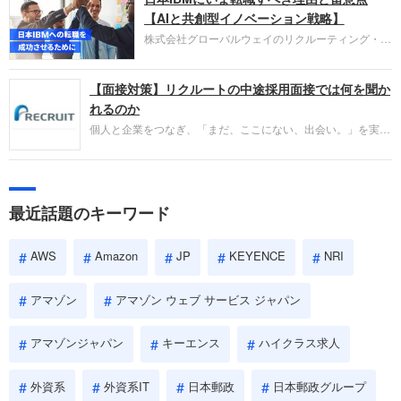
失敗からの学びが重視され、人間性やカルチャーフ
【AIと共創型イノベーション戦略】
ィットも評価対象となり、長期的に成長できる仲間
株式会社グローバルウェイのリクルーティング・パ
であるかを多角的に審査されます。
ートナー事業本部です。年間4000万人のビジネス
パーソンが利用する企業口コミサイト「キャリコ
【面接対策】リクルートの中途採用面接では何を聞か
ネ」の転職エージェントがお勧めするイチオシ企業
をご紹介します。今回は、大手外資系IT企業の日本
れるのか
IBMです。採用面接対策の企業研究にご活用くださ
個人と企業をつなぎ、「まだ、ここにない、出会い。」を実現
い。
するリクルートへの転職。中途採用面接は仕事への取り組み方
やこれまでの成果を具体的に問われるほか、「人間性」も評価
されます。即戦力として、一緒に仕事をする仲間として多角的
に評価されるので、事前にしっかり対策して転職を成功させま
最近話題のキーワード
しょう。
AWS
Amazon
JP
KEYENCE
NRI
アマゾン
アマゾン ウェブ サービス ジャパン
アマゾンジャパン
キーエンス
ハイクラス求人
外資系
外資系IT
日本郵政
日本郵政グループ