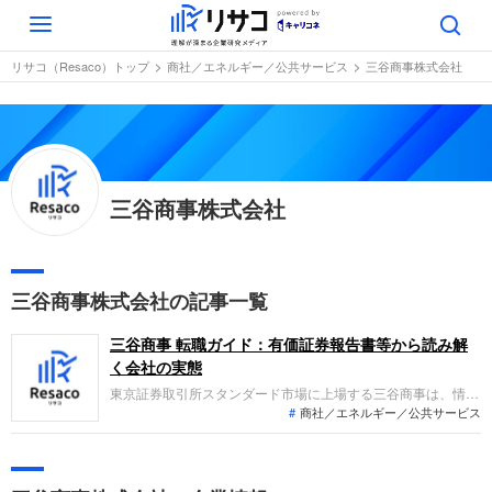
Toggle
navigation
リサコ（Resaco）トップ
商社／エネルギー／公共サービス
三谷商事株式会社
三谷商事株式会社
三谷商事株式会社の記事一覧
三谷商事 転職ガイド：有価証券報告書等から読み解
く会社の実態
東京証券取引所スタンダード市場に上場する三谷商事は、情報
商社／エネルギー／公共サービス
システム関連事業、セメントや石油製品などの企業サプライ関
連事業、生コンクリートやケーブルテレビなどの生活・地域サ
ービス関連事業を幅広く展開しています。直近の業績は売上高
が横ばいながらも、経常利益や当期純利益は増益トレンドで推