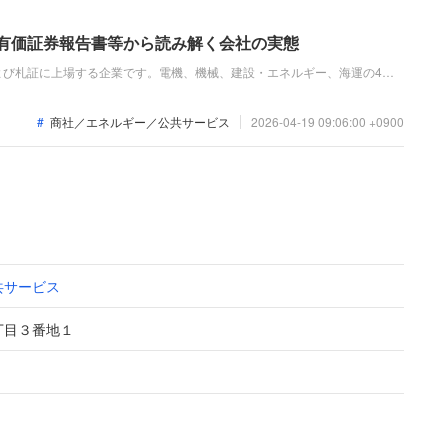
：有価証券報告書等から読み解く会社の実態
よび札証に上場する企業です。電機、機械、建設・エネルギー、海運の4つ
やインフラ整備に関わる多様な商材・サービスを提供しています。直近の業
売上高、経常利益ともに増加し、増収増益のトレンドを維持しています。
商社／エネルギー／公共サービス
2026-04-19 09:06:00 +0900
共サービス
丁目３番地１