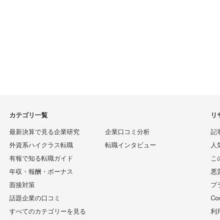
カテゴリ一覧
リ
最新決算で見る企業研究
企業口コミ分析
記
外資系ハイクラス転職
転職インタビュー
人
有報で知る転職ガイド
こ
年収・報酬・ボーナス
悪
面接対策
プ
話題企業の口コミ
C
すべてのカテゴリーを見る
利