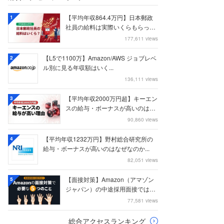
【平均年収864.4万円】日本郵政
1
社員の給料は実際いくらもらって
いるのか？...
177,611 views
【L5で1100万】Amazon/AWS ジョブレベ
2
ル別に見る年収額はいく...
136,111 views
【平均年収2000万円超】キーエン
3
スの給与・ボーナスが高いのはな
ぜなのか
90,860 views
【平均年収1232万円】野村総合研究所の
4
給与・ボーナスが高いのはなぜなのか...
82,051 views
【面接対策】Amazon（アマゾン
5
ジャパン）の中途採用面接では何
を聞かれる...
77,581 views
総合アクセスランキング