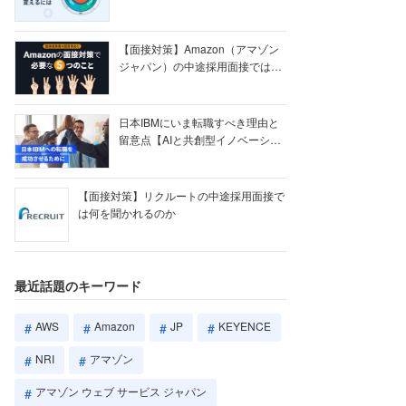
【ク...
【面接対策】Amazon（アマゾン
ジャパン）の中途採用面接では何
を聞かれる...
日本IBMにいま転職すべき理由と
留意点【AIと共創型イノベーショ
ン戦略】
【面接対策】リクルートの中途採用面接で
は何を聞かれるのか
最近話題のキーワード
AWS
Amazon
JP
KEYENCE
NRI
アマゾン
アマゾン ウェブ サービス ジャパン