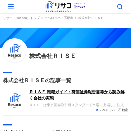
Toggle
navigation
リサコ（Resaco）トップ
デベロッパ・不動産
株式会社ＲＩＳＥ
株式会社ＲＩＳＥ
株式会社ＲＩＳＥの記事一覧
ＲＩＳＥ 転職ガイド：有価証券報告書等から読み解
く会社の実態
ＲＩＳＥは東京証券取引所スタンダード市場に上場し、法人向
デベロッパ・不動産
けの不動産賃貸事業と不動産管理事業を主力とする企業です。
直近の業績は新規の管理受託契約の獲得等により増収を達成
し、徹底した合理化を進めたことで利益率の改善も図られてお
り、恒常的な黒字体質への転換に向けた歩みを着実に進めてい