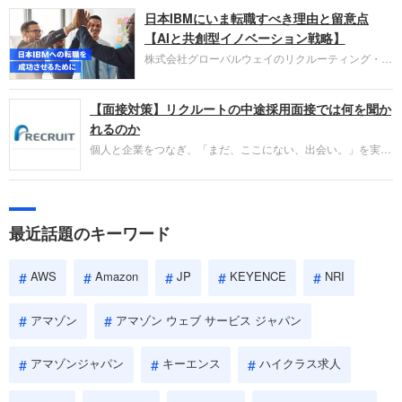
圧倒的な存在感を持つAmazon。中途採用面接では
日本IBMにいま転職すべき理由と留意点
過去の具体的な業務成果やリーダーシップの発揮、
失敗からの学びが重視され、人間性やカルチャーフ
【AIと共創型イノベーション戦略】
ィットも評価対象となり、長期的に成長できる仲間
株式会社グローバルウェイのリクルーティング・パ
であるかを多角的に審査されます。
ートナー事業本部です。年間4000万人のビジネス
パーソンが利用する企業口コミサイト「キャリコ
【面接対策】リクルートの中途採用面接では何を聞か
ネ」の転職エージェントがお勧めするイチオシ企業
をご紹介します。今回は、大手外資系IT企業の日本
れるのか
IBMです。採用面接対策の企業研究にご活用くださ
個人と企業をつなぎ、「まだ、ここにない、出会い。」を実現
い。
するリクルートへの転職。中途採用面接は仕事への取り組み方
やこれまでの成果を具体的に問われるほか、「人間性」も評価
されます。即戦力として、一緒に仕事をする仲間として多角的
に評価されるので、事前にしっかり対策して転職を成功させま
最近話題のキーワード
しょう。
AWS
Amazon
JP
KEYENCE
NRI
アマゾン
アマゾン ウェブ サービス ジャパン
アマゾンジャパン
キーエンス
ハイクラス求人