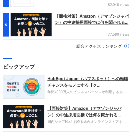
82,048 views
【面接対策】Amazon（アマゾンジャパ
ン）の中途採用面接では何を聞かれる...
5
77,580 views
総合アクセスランキング
ピックアップ
HubSpot Japan（ハブスポット）への転職
チャンスをモノにする【ク...
年間4000万人のビジネスパーソンが利用する企業
口コミサイト「キャリコネ」の転職エージェントが
お勧めするイチオシ企業をご紹介します。今回はク
【面接対策】Amazon（アマゾンジャパ
ラウド型CRMプラットフォームを提供する
HubSpot Japan（ハブスポット・ジャパン）株式会
ン）の中途採用面接では何を聞かれる...
社です。採用面接対策の企業研究にご活用くださ
国内シェアNo.1を誇る総合オンラインストアを運
い。
営し、クラウドサービス（AWS）や物流分野でも