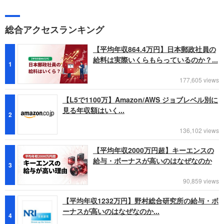
総合アクセスランキング
【平均年収864.4万円】日本郵政社員の
給料は実際いくらもらっているのか？...
1
177,605 views
【L5で1100万】Amazon/AWS ジョブレベル別に
見る年収額はいく...
2
136,102 views
【平均年収2000万円超】キーエンスの
給与・ボーナスが高いのはなぜなのか
3
90,859 views
【平均年収1232万円】野村総合研究所の給与・ボ
ーナスが高いのはなぜなのか...
4