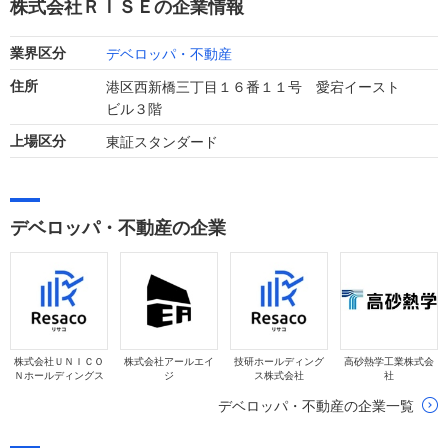
株式会社ＲＩＳＥの企業情報
ます。
デベロッパ・不動産
業界区分
港区西新橋三丁目１６番１１号 愛宕イースト
住所
ビル３階
東証スタンダード
上場区分
デベロッパ・不動産の企業
株式会社ＵＮＩＣＯ
株式会社アールエイ
技研ホールディング
高砂熱学工業株式会
Ｎホールディングス
ジ
ス株式会社
社
デベロッパ・不動産の企業一覧