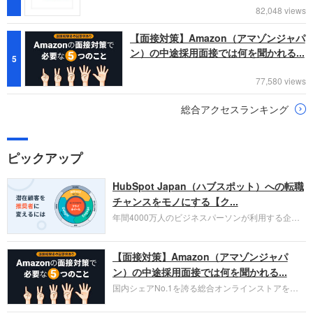
82,048 views
【面接対策】Amazon（アマゾンジャパ
ン）の中途採用面接では何を聞かれる...
5
77,580 views
総合アクセスランキング
ピックアップ
HubSpot Japan（ハブスポット）への転職
チャンスをモノにする【ク...
年間4000万人のビジネスパーソンが利用する企業
口コミサイト「キャリコネ」の転職エージェントが
お勧めするイチオシ企業をご紹介します。今回はク
【面接対策】Amazon（アマゾンジャパ
ラウド型CRMプラットフォームを提供する
HubSpot Japan（ハブスポット・ジャパン）株式会
ン）の中途採用面接では何を聞かれる...
社です。採用面接対策の企業研究にご活用くださ
国内シェアNo.1を誇る総合オンラインストアを運
い。
営し、クラウドサービス（AWS）や物流分野でも