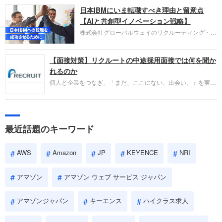
圧倒的な存在感を持つAmazon。中途採用面接では
日本IBMにいま転職すべき理由と留意点
過去の具体的な業務成果やリーダーシップの発揮、
失敗からの学びが重視され、人間性やカルチャーフ
【AIと共創型イノベーション戦略】
ィットも評価対象となり、長期的に成長できる仲間
株式会社グローバルウェイのリクルーティング・パ
であるかを多角的に審査されます。
ートナー事業本部です。年間4000万人のビジネス
パーソンが利用する企業口コミサイト「キャリコ
【面接対策】リクルートの中途採用面接では何を聞か
ネ」の転職エージェントがお勧めするイチオシ企業
をご紹介します。今回は、大手外資系IT企業の日本
れるのか
IBMです。採用面接対策の企業研究にご活用くださ
個人と企業をつなぎ、「まだ、ここにない、出会い。」を実現
い。
するリクルートへの転職。中途採用面接は仕事への取り組み方
やこれまでの成果を具体的に問われるほか、「人間性」も評価
されます。即戦力として、一緒に仕事をする仲間として多角的
に評価されるので、事前にしっかり対策して転職を成功させま
最近話題のキーワード
しょう。
AWS
Amazon
JP
KEYENCE
NRI
アマゾン
アマゾン ウェブ サービス ジャパン
アマゾンジャパン
キーエンス
ハイクラス求人