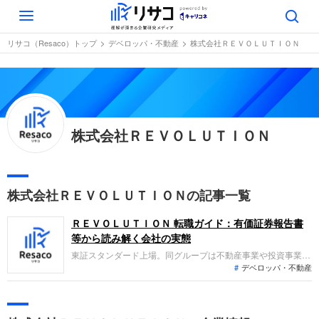
Toggle
navigation
リサコ（Resaco）トップ
デベロッパ・不動産
株式会社ＲＥＶＯＬＵＴＩＯＮ
株式会社ＲＥＶＯＬＵＴＩＯＮ
株式会社ＲＥＶＯＬＵＴＩＯＮの記事一覧
ＲＥＶＯＬＵＴＩＯＮ 転職ガイド：有価証券報告書
等から読み解く会社の実態
東証スタンダード上場。同グループは不動産事業や投資事業に
デベロッパ・不動産
加え、新たにクラウドファンディング事業を展開しています。
2025年10月期は連結子会社の増加により売上高が前期比約6.2
倍と大幅な増収となりましたが、多額ののれん減損損失等の計
上により最終利益は大幅な減益となり、赤字に転落しました。