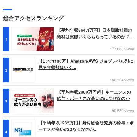
総合アクセスランキング
【平均年収864.4万円】日本郵政社員の
給料は実際いくらもらっているのか？...
1
177,605 views
【L5で1100万】Amazon/AWS ジョブレベル別に
見る年収額はいく...
2
136,104 views
【平均年収2000万円超】キーエンスの
給与・ボーナスが高いのはなぜなのか
3
90,859 views
【平均年収1232万円】野村総合研究所の給与・ボ
ーナスが高いのはなぜなのか...
4