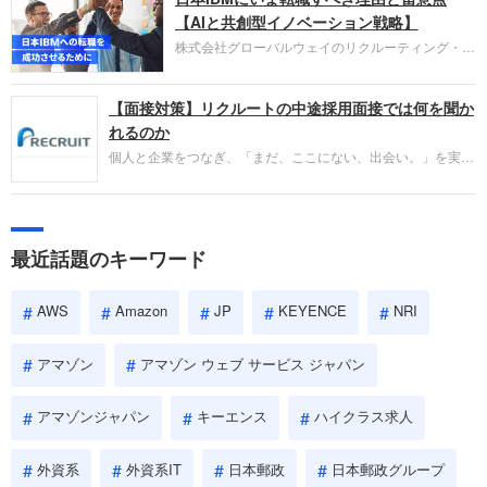
失敗からの学びが重視され、人間性やカルチャーフ
【AIと共創型イノベーション戦略】
ィットも評価対象となり、長期的に成長できる仲間
株式会社グローバルウェイのリクルーティング・パ
であるかを多角的に審査されます。
ートナー事業本部です。年間4000万人のビジネス
パーソンが利用する企業口コミサイト「キャリコ
【面接対策】リクルートの中途採用面接では何を聞か
ネ」の転職エージェントがお勧めするイチオシ企業
をご紹介します。今回は、大手外資系IT企業の日本
れるのか
IBMです。採用面接対策の企業研究にご活用くださ
個人と企業をつなぎ、「まだ、ここにない、出会い。」を実現
い。
するリクルートへの転職。中途採用面接は仕事への取り組み方
やこれまでの成果を具体的に問われるほか、「人間性」も評価
されます。即戦力として、一緒に仕事をする仲間として多角的
に評価されるので、事前にしっかり対策して転職を成功させま
最近話題のキーワード
しょう。
AWS
Amazon
JP
KEYENCE
NRI
アマゾン
アマゾン ウェブ サービス ジャパン
アマゾンジャパン
キーエンス
ハイクラス求人
外資系
外資系IT
日本郵政
日本郵政グループ