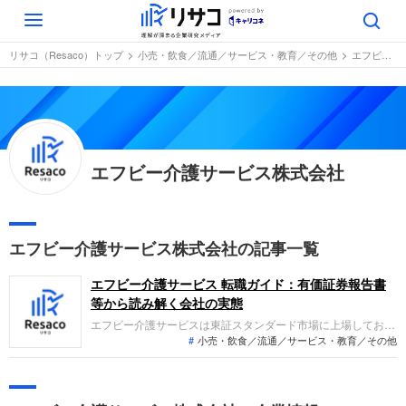
Toggle
navigation
リサコ（Resaco）トップ
小売・飲食／流通／サービス・教育／その他
エフビー介護サービス株式会社
エフビー介護サービス株式会社
エフビー介護サービス株式会社の記事一覧
エフビー介護サービス 転職ガイド：有価証券報告書
等から読み解く会社の実態
エフビー介護サービスは東証スタンダード市場に上場してお
小売・飲食／流通／サービス・教育／その他
り、信越・北関東を中心に地域密着の介護サービスや福祉用具
のレンタル・販売を展開しています。直近の業績は、新規施設
開設や営業強化による増収の一方、初期投資や物価高騰の影響
で営業減益、事業所整備補助金収入等により経常増益となって