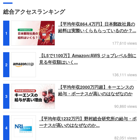
総合アクセスランキング
【平均年収864.4万円】日本郵政社員の
給料は実際いくらもらっているのか？...
1
177,610 views
【L5で1100万】Amazon/AWS ジョブレベル別に
見る年収額はいく...
2
136,111 views
【平均年収2000万円超】キーエンスの
給与・ボーナスが高いのはなぜなのか
3
90,860 views
【平均年収1232万円】野村総合研究所の給与・ボ
ーナスが高いのはなぜなのか...
4
82,051 views