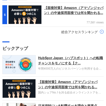
【面接対策】Amazon（アマゾンジャパ
ン）の中途採用面接では何を聞かれる...
5
77,581 views
総合アクセスランキング
ピックアップ
HubSpot Japan（ハブスポット）への転職
チャンスをモノにする【ク...
年間4000万人のビジネスパーソンが利用する企業
口コミサイト「キャリコネ」の転職エージェントが
お勧めするイチオシ企業をご紹介します。今回はク
【面接対策】Amazon（アマゾンジャパ
ラウド型CRMプラットフォームを提供する
HubSpot Japan（ハブスポット・ジャパン）株式会
ン）の中途採用面接では何を聞かれる...
社です。採用面接対策の企業研究にご活用くださ
国内シェアNo.1を誇る総合オンラインストアを運
い。
営し、クラウドサービス（AWS）や物流分野でも
圧倒的な存在感を持つAmazon。中途採用面接では
日本IBMにいま転職すべき理由と留意点
過去の具体的な業務成果やリーダーシップの発揮、