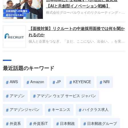
失敗からの学びが重視され、人間性やカルチャーフ
【AIと共創型イノベーション戦略】
ィットも評価対象となり、長期的に成長できる仲間
株式会社グローバルウェイのリクルーティング・パ
であるかを多角的に審査されます。
ートナー事業本部です。年間4000万人のビジネス
パーソンが利用する企業口コミサイト「キャリコ
【面接対策】リクルートの中途採用面接では何を聞か
ネ」の転職エージェントがお勧めするイチオシ企業
をご紹介します。今回は、大手外資系IT企業の日本
れるのか
IBMです。採用面接対策の企業研究にご活用くださ
個人と企業をつなぎ、「まだ、ここにない、出会い。」を実現
い。
するリクルートへの転職。中途採用面接は仕事への取り組み方
やこれまでの成果を具体的に問われるほか、「人間性」も評価
されます。即戦力として、一緒に仕事をする仲間として多角的
に評価されるので、事前にしっかり対策して転職を成功させま
最近話題のキーワード
しょう。
AWS
Amazon
JP
KEYENCE
NRI
アマゾン
アマゾン ウェブ サービス ジャパン
アマゾンジャパン
キーエンス
ハイクラス求人
外資系
外資系IT
日本郵政
日本郵政グループ