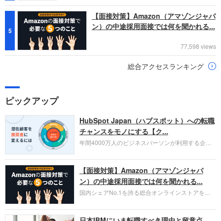
【面接対策】Amazon（アマゾンジャパ
ン）の中途採用面接では何を聞かれる...
5
77,598 views
総合アクセスランキング
ピックアップ
HubSpot Japan（ハブスポット）への転職
チャンスをモノにする【ク...
年間4000万人のビジネスパーソンが利用する企業
口コミサイト「キャリコネ」の転職エージェントが
お勧めするイチオシ企業をご紹介します。今回はク
【面接対策】Amazon（アマゾンジャパ
ラウド型CRMプラットフォームを提供する
HubSpot Japan（ハブスポット・ジャパン）株式会
ン）の中途採用面接では何を聞かれる...
社です。採用面接対策の企業研究にご活用くださ
国内シェアNo.1を誇る総合オンラインストアを運
い。
営し、クラウドサービス（AWS）や物流分野でも
圧倒的な存在感を持つAmazon。中途採用面接では
日本IBMにいま転職すべき理由と留意点
過去の具体的な業務成果やリーダーシップの発揮、