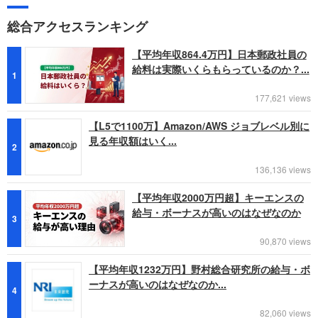
総合アクセスランキング
【平均年収864.4万円】日本郵政社員の
給料は実際いくらもらっているのか？...
1
177,621 views
【L5で1100万】Amazon/AWS ジョブレベル別に
見る年収額はいく...
2
136,136 views
【平均年収2000万円超】キーエンスの
給与・ボーナスが高いのはなぜなのか
3
90,870 views
【平均年収1232万円】野村総合研究所の給与・ボ
ーナスが高いのはなぜなのか...
4
82,060 views