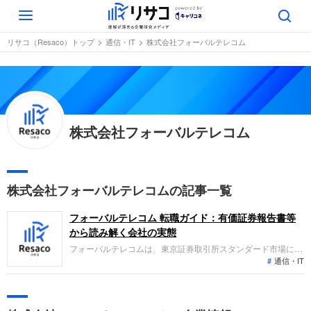
Toggle
navigation
リサコ（Resaco）トップ
通信・IT
株式会社フォーバルテレコム
株式会社フォーバルテレコム
株式会社フォーバルテレコムの記事一覧
フォーバルテレコム 転職ガイド：有価証券報告書等
から読み解く会社の実態
フォーバルテレコムは、東京証券取引所スタンダード市場に上
通信・IT
場し、中小法人向けに通信・電力・ガス等の各種サービスを提
供する企業です。直近の業績では、売上高が減少したものの、
ユーティリティ分野での契約件数の堅調な伸びが寄与し、利益
面では増益を達成しました。多様なサービスを通じて顧客価値