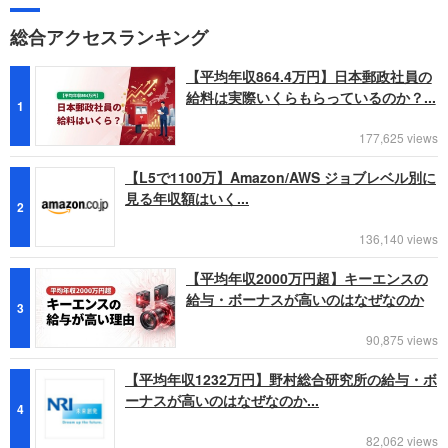
総合アクセスランキング
【平均年収864.4万円】日本郵政社員の
給料は実際いくらもらっているのか？...
1
177,625 views
【L5で1100万】Amazon/AWS ジョブレベル別に
見る年収額はいく...
2
136,140 views
【平均年収2000万円超】キーエンスの
給与・ボーナスが高いのはなぜなのか
3
90,875 views
【平均年収1232万円】野村総合研究所の給与・ボ
ーナスが高いのはなぜなのか...
4
82,062 views