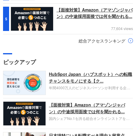
【面接対策】Amazon（アマゾンジャパ
ン）の中途採用面接では何を聞かれる...
5
77,604 views
総合アクセスランキング
ピックアップ
HubSpot Japan（ハブスポット）への転職
チャンスをモノにする【ク...
年間4000万人のビジネスパーソンが利用する企業
口コミサイト「キャリコネ」の転職エージェントが
お勧めするイチオシ企業をご紹介します。今回はク
【面接対策】Amazon（アマゾンジャパ
ラウド型CRMプラットフォームを提供する
HubSpot Japan（ハブスポット・ジャパン）株式会
ン）の中途採用面接では何を聞かれる...
社です。採用面接対策の企業研究にご活用くださ
国内シェアNo.1を誇る総合オンラインストアを運
い。
営し、クラウドサービス（AWS）や物流分野でも
圧倒的な存在感を持つAmazon。中途採用面接では
日本IBMにいま転職すべき理由と留意点
過去の具体的な業務成果やリーダーシップの発揮、