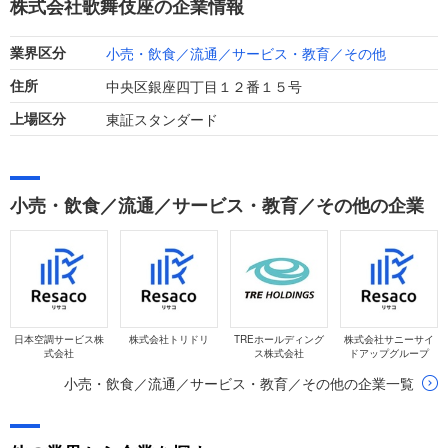
株式会社歌舞伎座の企業情報
います。
小売・飲食／流通／サービス・教育／その他
業界区分
中央区銀座四丁目１２番１５号
住所
東証スタンダード
上場区分
小売・飲食／流通／サービス・教育／その他の企業
日本空調サービス株
株式会社トリドリ
TREホールディング
株式会社サニーサイ
式会社
ス株式会社
ドアップグループ
小売・飲食／流通／サービス・教育／その他の企業一覧