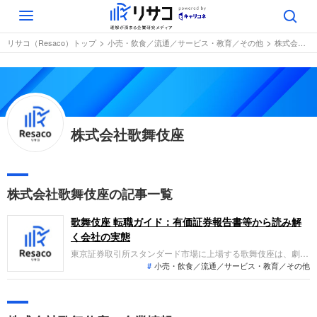
Toggle
navigation
リサコ（Resaco）トップ
小売・飲食／流通／サービス・教育／その他
株式会社歌舞伎座
株式会社歌舞伎座
株式会社歌舞伎座の記事一覧
歌舞伎座 転職ガイド：有価証券報告書等から読み解
く会社の実態
東京証券取引所スタンダード市場に上場する歌舞伎座は、劇場
小売・飲食／流通／サービス・教育／その他
等の不動産賃貸事業を柱に、劇場内や地下広場での食堂・飲食
事業および歌舞伎関連の売店事業を展開しています。直近の業
績では、来場者の増加を背景に全事業が好調に推移しており、
売上高および経常利益ともに前期を上回る増収増益を達成して