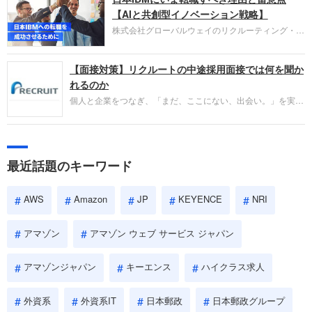
失敗からの学びが重視され、人間性やカルチャーフ
【AIと共創型イノベーション戦略】
ィットも評価対象となり、長期的に成長できる仲間
株式会社グローバルウェイのリクルーティング・パ
であるかを多角的に審査されます。
ートナー事業本部です。年間4000万人のビジネス
パーソンが利用する企業口コミサイト「キャリコ
【面接対策】リクルートの中途採用面接では何を聞か
ネ」の転職エージェントがお勧めするイチオシ企業
をご紹介します。今回は、大手外資系IT企業の日本
れるのか
IBMです。採用面接対策の企業研究にご活用くださ
個人と企業をつなぎ、「まだ、ここにない、出会い。」を実現
い。
するリクルートへの転職。中途採用面接は仕事への取り組み方
やこれまでの成果を具体的に問われるほか、「人間性」も評価
されます。即戦力として、一緒に仕事をする仲間として多角的
に評価されるので、事前にしっかり対策して転職を成功させま
最近話題のキーワード
しょう。
AWS
Amazon
JP
KEYENCE
NRI
アマゾン
アマゾン ウェブ サービス ジャパン
アマゾンジャパン
キーエンス
ハイクラス求人
外資系
外資系IT
日本郵政
日本郵政グループ