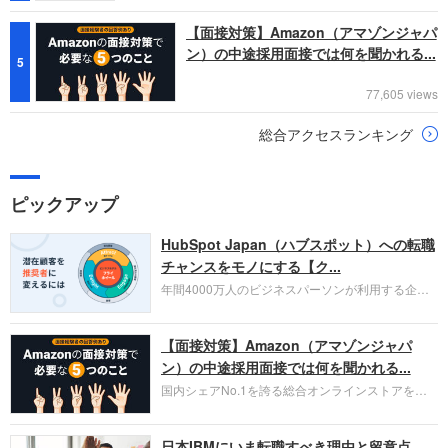
【面接対策】Amazon（アマゾンジャパ
ン）の中途採用面接では何を聞かれる...
5
77,605 views
総合アクセスランキング
ピックアップ
HubSpot Japan（ハブスポット）への転職
チャンスをモノにする【ク...
年間4000万人のビジネスパーソンが利用する企業
口コミサイト「キャリコネ」の転職エージェントが
お勧めするイチオシ企業をご紹介します。今回はク
【面接対策】Amazon（アマゾンジャパ
ラウド型CRMプラットフォームを提供する
HubSpot Japan（ハブスポット・ジャパン）株式会
ン）の中途採用面接では何を聞かれる...
社です。採用面接対策の企業研究にご活用くださ
国内シェアNo.1を誇る総合オンラインストアを運
い。
営し、クラウドサービス（AWS）や物流分野でも
圧倒的な存在感を持つAmazon。中途採用面接では
日本IBMにいま転職すべき理由と留意点
過去の具体的な業務成果やリーダーシップの発揮、