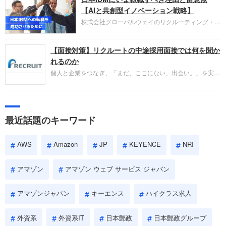
失敗からの学びが重視され、人間性やカルチャーフ
【AIと共創型イノベーション戦略】
ィットも評価対象となり、長期的に成長できる仲間
株式会社グローバルウェイのリクルーティング・パ
であるかを多角的に審査されます。
ートナー事業本部です。年間4000万人のビジネス
パーソンが利用する企業口コミサイト「キャリコ
【面接対策】リクルートの中途採用面接では何を聞か
ネ」の転職エージェントがお勧めするイチオシ企業
をご紹介します。今回は、大手外資系IT企業の日本
れるのか
IBMです。採用面接対策の企業研究にご活用くださ
個人と企業をつなぎ、「まだ、ここにない、出会い。」を実現
い。
するリクルートへの転職。中途採用面接は仕事への取り組み方
やこれまでの成果を具体的に問われるほか、「人間性」も評価
されます。即戦力として、一緒に仕事をする仲間として多角的
に評価されるので、事前にしっかり対策して転職を成功させま
最近話題のキーワード
しょう。
AWS
Amazon
JP
KEYENCE
NRI
アマゾン
アマゾン ウェブ サービス ジャパン
アマゾンジャパン
キーエンス
ハイクラス求人
外資系
外資系IT
日本郵政
日本郵政グループ