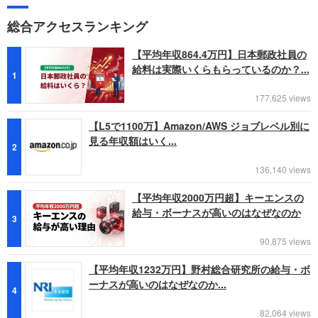
総合アクセスランキング
【平均年収864.4万円】日本郵政社員の
給料は実際いくらもらっているのか？...
1
177,625 views
【L5で1100万】Amazon/AWS ジョブレベル別に
見る年収額はいく...
2
136,140 views
【平均年収2000万円超】キーエンスの
給与・ボーナスが高いのはなぜなのか
3
90,875 views
【平均年収1232万円】野村総合研究所の給与・ボ
ーナスが高いのはなぜなのか...
4
82,064 views