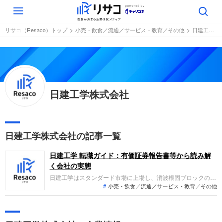
Toggle
navigation
リサコ（Resaco）トップ
小売・飲食／流通／サービス・教育／その他
日建工学株式会社
日建工学株式会社
日建工学株式会社の記事一覧
日建工学 転職ガイド：有価証券報告書等から読み解
く会社の実態
日建工学はスタンダード市場に上場し、消波根固ブロックの製
小売・飲食／流通／サービス・教育／その他
造用型枠の貸与や、コンクリート二次製品の販売を主力とする
企業です。直近の業績では、護岸ブロックなどの出荷量が大き
く増加したことが牽引し、売上高および各段階利益が揃って伸
長する増収増益を達成しています。