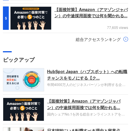
【面接対策】Amazon（アマゾンジャパ
ン）の中途採用面接では何を聞かれる...
5
77,605 views
総合アクセスランキング
ピックアップ
HubSpot Japan（ハブスポット）への転職
チャンスをモノにする【ク...
年間4000万人のビジネスパーソンが利用する企業
口コミサイト「キャリコネ」の転職エージェントが
お勧めするイチオシ企業をご紹介します。今回はク
【面接対策】Amazon（アマゾンジャパ
ラウド型CRMプラットフォームを提供する
HubSpot Japan（ハブスポット・ジャパン）株式会
ン）の中途採用面接では何を聞かれる...
社です。採用面接対策の企業研究にご活用くださ
国内シェアNo.1を誇る総合オンラインストアを運
い。
営し、クラウドサービス（AWS）や物流分野でも
圧倒的な存在感を持つAmazon。中途採用面接では
日本IBMにいま転職すべき理由と留意点
過去の具体的な業務成果やリーダーシップの発揮、