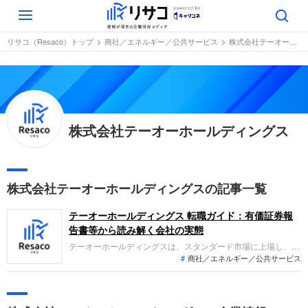
Toggle
navigation
リサコ（Resaco）トップ
商社／エネルギー／公共サービス
株式会社テーオーホールディングス
株式会社テーオーホールディングス
株式会社テーオーホールディングスの記事一覧
テーオーホールディングス 転職ガイド：有価証券報
告書等から読み解く会社の実態
テーオーホールディングスは、スタンダード市場に上場し、木
商社／エネルギー／公共サービス
材、流通、自動車販売などを展開する複合企業です。第71期
は、建設や自動車関連事業で利益改善が見られたものの、主力
の木材事業や流通事業の不振が響き、減収減益となりました。
経常利益は前期比で半減し、最終損益は赤字に転落していま