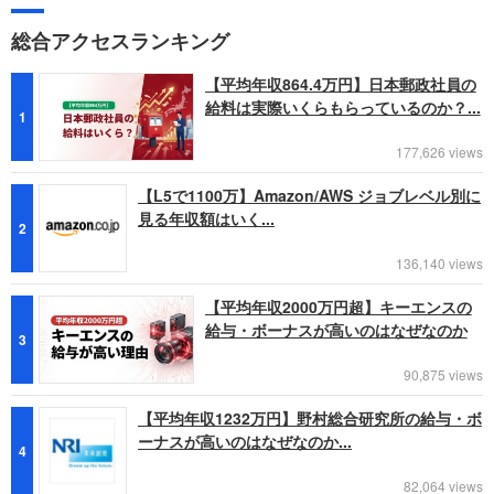
総合アクセスランキング
【平均年収864.4万円】日本郵政社員の
給料は実際いくらもらっているのか？...
1
177,626 views
【L5で1100万】Amazon/AWS ジョブレベル別に
見る年収額はいく...
2
136,140 views
【平均年収2000万円超】キーエンスの
給与・ボーナスが高いのはなぜなのか
3
90,875 views
【平均年収1232万円】野村総合研究所の給与・ボ
ーナスが高いのはなぜなのか...
4
82,064 views