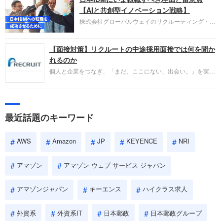
失敗からの学びが重視され、人間性やカルチャーフ
【AIと共創型イノベーション戦略】
ィットも評価対象となり、長期的に成長できる仲間
株式会社グローバルウェイのリクルーティング・パ
であるかを多角的に審査されます。
ートナー事業本部です。年間4000万人のビジネス
パーソンが利用する企業口コミサイト「キャリコ
【面接対策】リクルートの中途採用面接では何を聞か
ネ」の転職エージェントがお勧めするイチオシ企業
をご紹介します。今回は、大手外資系IT企業の日本
れるのか
IBMです。採用面接対策の企業研究にご活用くださ
個人と企業をつなぎ、「まだ、ここにない、出会い。」を実現
い。
するリクルートへの転職。中途採用面接は仕事への取り組み方
やこれまでの成果を具体的に問われるほか、「人間性」も評価
されます。即戦力として、一緒に仕事をする仲間として多角的
に評価されるので、事前にしっかり対策して転職を成功させま
最近話題のキーワード
しょう。
AWS
Amazon
JP
KEYENCE
NRI
アマゾン
アマゾン ウェブ サービス ジャパン
アマゾンジャパン
キーエンス
ハイクラス求人
外資系
外資系IT
日本郵政
日本郵政グループ