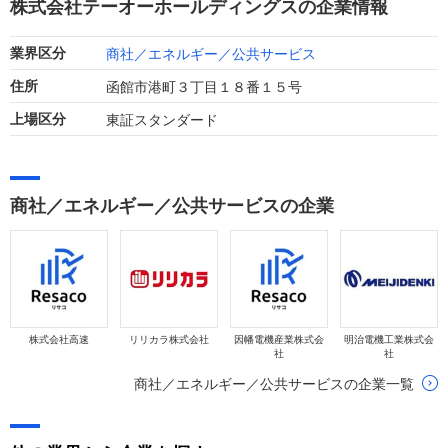
株式会社テーオーホールディングスの企業情報
す。
商社／エネルギー／公共サービス
業界区分
函館市港町３丁目１８番１５号
住所
東証スタンダード
上場区分
商社／エネルギー／公共サービスの企業
株式会社高速
リリカラ株式会社
因幡電機産業株式会
明治電機工業株式会
社
社
商社／エネルギー／公共サービスの企業一覧