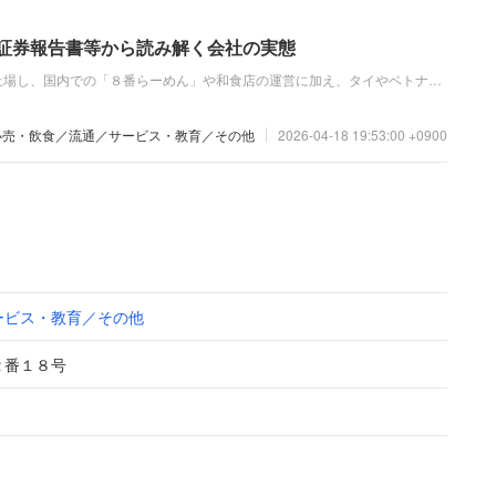
価証券報告書等から読み解く会社の実態
上場し、国内での「８番らーめん」や和食店の運営に加え、タイやベトナム
る企業です。直近の業績では、価格改定や国内外での需要増により増収を達
設備投資に伴う減価償却費の増加が影響し、大幅な減益となりました。
小売・飲食／流通／サービス・教育／その他
2026-04-18 19:53:00 +0900
ービス・教育／その他
２番１８号