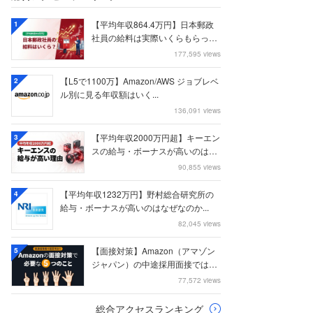
【平均年収864.4万円】日本郵政
1
社員の給料は実際いくらもらって
いるのか？...
177,595 views
【L5で1100万】Amazon/AWS ジョブレベ
2
ル別に見る年収額はいく...
136,091 views
【平均年収2000万円超】キーエン
3
スの給与・ボーナスが高いのはな
ぜなのか
90,855 views
【平均年収1232万円】野村総合研究所の
4
給与・ボーナスが高いのはなぜなのか...
82,045 views
【面接対策】Amazon（アマゾン
5
ジャパン）の中途採用面接では何
を聞かれる...
77,572 views
総合アクセスランキング