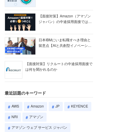
【ク...
【面接対策】Amazon（アマゾン
ジャパン）の中途採用面接では何
を聞かれる...
日本IBMにいま転職すべき理由と
留意点【AIと共創型イノベーショ
ン戦略】
【面接対策】リクルートの中途採用面接で
は何を聞かれるのか
最近話題のキーワード
AWS
Amazon
JP
KEYENCE
NRI
アマゾン
アマゾン ウェブ サービス ジャパン