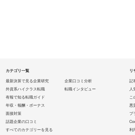
カテゴリ一覧
リ
最新決算で見る企業研究
企業口コミ分析
記
外資系ハイクラス転職
転職インタビュー
人
有報で知る転職ガイド
こ
年収・報酬・ボーナス
悪
面接対策
プ
話題企業の口コミ
C
すべてのカテゴリーを見る
利