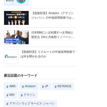
【ク...
【面接対策】Amazon（アマゾン
ジャパン）の中途採用面接では何
を聞かれる...
日本IBMにいま転職すべき理由と
留意点【AIと共創型イノベーショ
ン戦略】
【面接対策】リクルートの中途採用面接で
は何を聞かれるのか
最近話題のキーワード
AWS
Amazon
JP
KEYENCE
NRI
アマゾン
アマゾン ウェブ サービス ジャパン