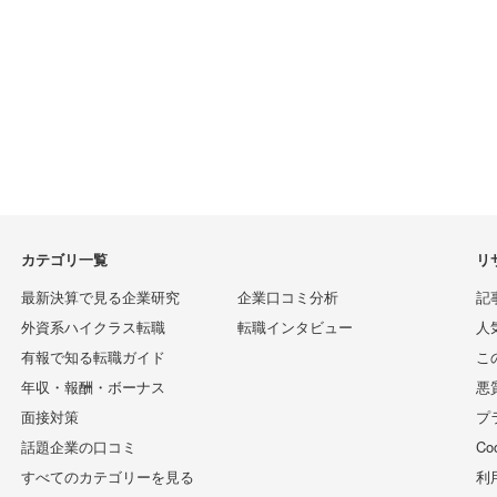
カテゴリ一覧
リ
最新決算で見る企業研究
企業口コミ分析
記
外資系ハイクラス転職
転職インタビュー
人
有報で知る転職ガイド
こ
年収・報酬・ボーナス
悪
面接対策
プ
話題企業の口コミ
C
すべてのカテゴリーを見る
利