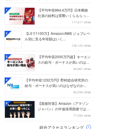
【平均年収864.4万円】日本郵政
1
社員の給料は実際いくらもらって
いるのか？...
177,617 views
【L5で1100万】Amazon/AWS ジョブレベ
2
ル別に見る年収額はいく...
136,125 views
【平均年収2000万円超】キーエン
3
スの給与・ボーナスが高いのはな
ぜなのか
90,867 views
【平均年収1232万円】野村総合研究所の
4
給与・ボーナスが高いのはなぜなのか...
82,056 views
【面接対策】Amazon（アマゾン
5
ジャパン）の中途採用面接では何
を聞かれる...
77,592 views
総合アクセスランキング