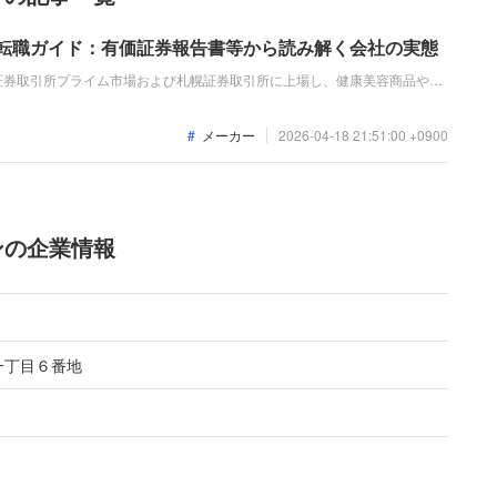
 転職ガイド：有価証券報告書等から読み解く会社の実態
証券取引所プライム市場および札幌証券取引所に上場し、健康美容商品や美
を扱うヘルス＆ビューティーケア関連事業を展開しています。直近の業績
定を下回る推移等により、前年同期比で減収減益となっています。
メーカー
2026-04-18 21:51:00 +0900
ンの企業情報
一丁目６番地