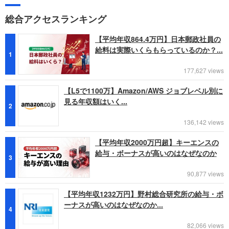
総合アクセスランキング
【平均年収864.4万円】日本郵政社員の
給料は実際いくらもらっているのか？...
1
177,627 views
【L5で1100万】Amazon/AWS ジョブレベル別に
見る年収額はいく...
2
136,142 views
【平均年収2000万円超】キーエンスの
給与・ボーナスが高いのはなぜなのか
3
90,877 views
【平均年収1232万円】野村総合研究所の給与・ボ
ーナスが高いのはなぜなのか...
4
82,066 views