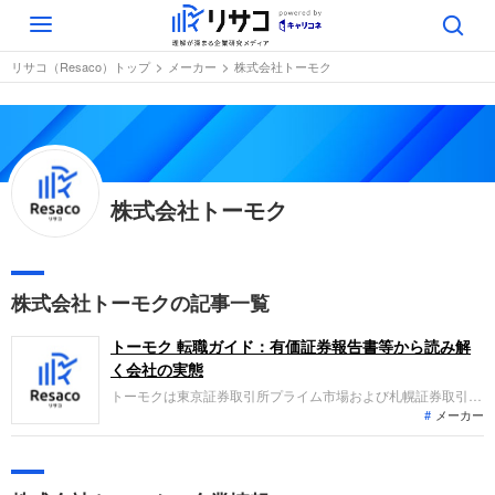
Toggle
navigation
リサコ（Resaco）トップ
メーカー
株式会社トーモク
株式会社トーモク
株式会社トーモクの記事一覧
トーモク 転職ガイド：有価証券報告書等から読み解
く会社の実態
トーモクは東京証券取引所プライム市場および札幌証券取引所
メーカー
に上場し、段ボール、住宅、運輸倉庫を主要事業として展開し
ています。直近の業績では、製品価格の改定効果などにより増
収増益を達成しました。環境対応型の事業展開を推進し、物流
と人々の豊かな暮らしを支えるビジネスで社会に貢献していま