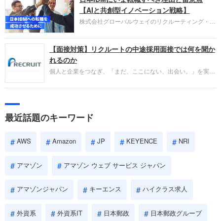
失敗からの学びが重視され、人間性やカルチャーフ
【AIと共創型イノベーション戦略】
ィットも評価対象となり、長期的に成長できる仲間
株式会社グローバルウェイのリクルーティング・パ
であるかを多角的に審査されます。
ートナー事業本部です。年間4000万人のビジネス
パーソンが利用する企業口コミサイト「キャリコ
【面接対策】リクルートの中途採用面接では何を聞か
ネ」の転職エージェントがお勧めするイチオシ企業
をご紹介します。今回は、大手外資系IT企業の日本
れるのか
IBMです。採用面接対策の企業研究にご活用くださ
個人と企業をつなぎ、「まだ、ここにない、出会い。」を実現
い。
するリクルートへの転職。中途採用面接は仕事への取り組み方
やこれまでの成果を具体的に問われるほか、「人間性」も評価
されます。即戦力として、一緒に仕事をする仲間として多角的
に評価されるので、事前にしっかり対策して転職を成功させま
最近話題のキーワード
しょう。
AWS
Amazon
JP
KEYENCE
NRI
アマゾン
アマゾン ウェブ サービス ジャパン
アマゾンジャパン
キーエンス
ハイクラス求人
外資系
外資系IT
日本郵政
日本郵政グループ