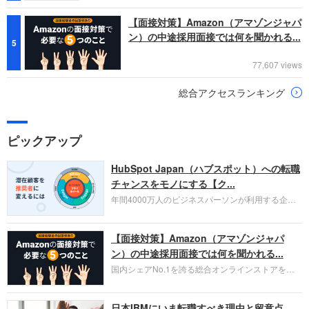
【面接対策】Amazon（アマゾンジャパ
ン）の中途採用面接では何を聞かれる...
5
77,607 views
総合アクセスランキング
ピックアップ
HubSpot Japan（ハブスポット）への転職
チャンスをモノにする【ク...
年間4000万人のビジネスパーソンが利用する企業
口コミサイト「キャリコネ」の転職エージェントが
お勧めするイチオシ企業をご紹介します。今回はク
【面接対策】Amazon（アマゾンジャパ
ラウド型CRMプラットフォームを提供する
HubSpot Japan（ハブスポット・ジャパン）株式会
ン）の中途採用面接では何を聞かれる...
社です。採用面接対策の企業研究にご活用くださ
国内シェアNo.1を誇る総合オンラインストアを運
い。
営し、クラウドサービス（AWS）や物流分野でも
圧倒的な存在感を持つAmazon。中途採用面接では
日本IBMにいま転職すべき理由と留意点
過去の具体的な業務成果やリーダーシップの発揮、