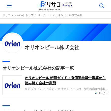
Toggle
navigation
リサコ（Resaco）トップ
メーカー
オリオンビール株式会社
オリオンビール株式会社
オリオンビール株式会社の記事一覧
オリオンビール 転職ガイド：有価証券報告書等から
読み解く会社の実態
東証プライムに上場するオリオンビールは、酒類清涼飲料事業
メーカー
と観光・ホテル事業を展開しています。直近の業績は、価格改
定やホテル事業の客室単価向上により増収増益を達成しまし
た。沖縄と共に持続的な成長を実現するビジネスモデルを推進
し、県外・海外へのブランド浸透を積極的に図っています。