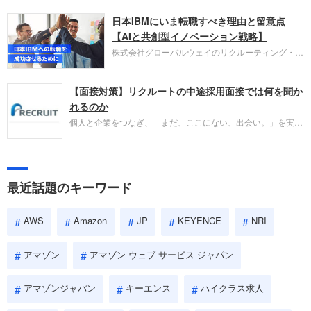
圧倒的な存在感を持つAmazon。中途採用面接では
日本IBMにいま転職すべき理由と留意点
過去の具体的な業務成果やリーダーシップの発揮、
失敗からの学びが重視され、人間性やカルチャーフ
【AIと共創型イノベーション戦略】
ィットも評価対象となり、長期的に成長できる仲間
株式会社グローバルウェイのリクルーティング・パ
であるかを多角的に審査されます。
ートナー事業本部です。年間4000万人のビジネス
パーソンが利用する企業口コミサイト「キャリコ
【面接対策】リクルートの中途採用面接では何を聞か
ネ」の転職エージェントがお勧めするイチオシ企業
をご紹介します。今回は、大手外資系IT企業の日本
れるのか
IBMです。採用面接対策の企業研究にご活用くださ
個人と企業をつなぎ、「まだ、ここにない、出会い。」を実現
い。
するリクルートへの転職。中途採用面接は仕事への取り組み方
やこれまでの成果を具体的に問われるほか、「人間性」も評価
されます。即戦力として、一緒に仕事をする仲間として多角的
に評価されるので、事前にしっかり対策して転職を成功させま
最近話題のキーワード
しょう。
AWS
Amazon
JP
KEYENCE
NRI
アマゾン
アマゾン ウェブ サービス ジャパン
アマゾンジャパン
キーエンス
ハイクラス求人