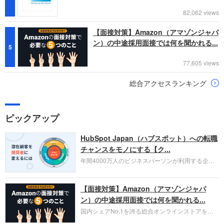
82,062 views
【面接対策】Amazon（アマゾンジャパ
ン）の中途採用面接では何を聞かれる...
5
77,605 views
総合アクセスランキング
ピックアップ
HubSpot Japan（ハブスポット）への転職
チャンスをモノにする【ク...
年間4000万人のビジネスパーソンが利用する企業
口コミサイト「キャリコネ」の転職エージェントが
お勧めするイチオシ企業をご紹介します。今回はク
【面接対策】Amazon（アマゾンジャパ
ラウド型CRMプラットフォームを提供する
HubSpot Japan（ハブスポット・ジャパン）株式会
ン）の中途採用面接では何を聞かれる...
社です。採用面接対策の企業研究にご活用くださ
国内シェアNo.1を誇る総合オンラインストアを運
い。
営し、クラウドサービス（AWS）や物流分野でも