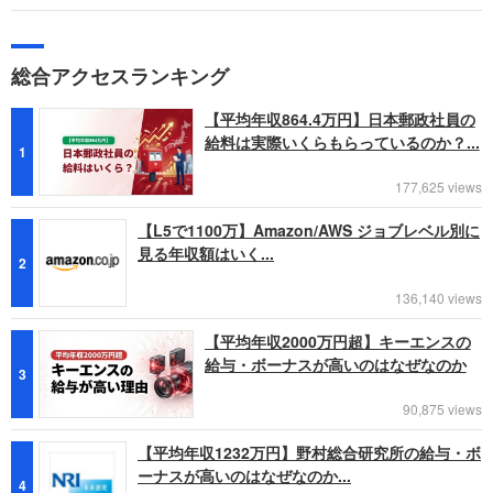
総合アクセスランキング
【平均年収864.4万円】日本郵政社員の
給料は実際いくらもらっているのか？...
1
177,625 views
【L5で1100万】Amazon/AWS ジョブレベル別に
見る年収額はいく...
2
136,140 views
【平均年収2000万円超】キーエンスの
給与・ボーナスが高いのはなぜなのか
3
90,875 views
【平均年収1232万円】野村総合研究所の給与・ボ
ーナスが高いのはなぜなのか...
4