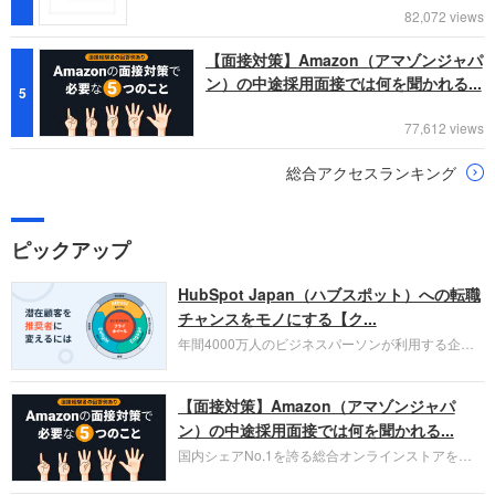
82,072 views
【面接対策】Amazon（アマゾンジャパ
ン）の中途採用面接では何を聞かれる...
5
77,612 views
総合アクセスランキング
ピックアップ
HubSpot Japan（ハブスポット）への転職
チャンスをモノにする【ク...
年間4000万人のビジネスパーソンが利用する企業
口コミサイト「キャリコネ」の転職エージェントが
お勧めするイチオシ企業をご紹介します。今回はク
【面接対策】Amazon（アマゾンジャパ
ラウド型CRMプラットフォームを提供する
HubSpot Japan（ハブスポット・ジャパン）株式会
ン）の中途採用面接では何を聞かれる...
社です。採用面接対策の企業研究にご活用くださ
国内シェアNo.1を誇る総合オンラインストアを運
い。
営し、クラウドサービス（AWS）や物流分野でも