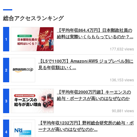
総合アクセスランキング
【平均年収864.4万円】日本郵政社員の
給料は実際いくらもらっているのか？...
1
177,632 views
【L5で1100万】Amazon/AWS ジョブレベル別に
見る年収額はいく...
2
136,153 views
【平均年収2000万円超】キーエンスの
給与・ボーナスが高いのはなぜなのか
3
90,881 views
【平均年収1232万円】野村総合研究所の給与・ボ
ーナスが高いのはなぜなのか...
4