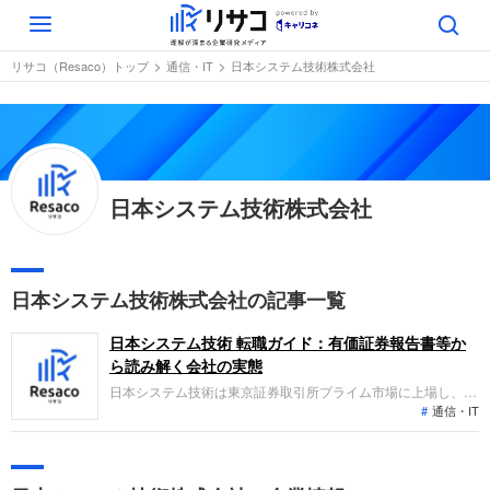
Toggle
navigation
リサコ（Resaco）トップ
通信・IT
日本システム技術株式会社
日本システム技術株式会社
日本システム技術株式会社の記事一覧
日本システム技術 転職ガイド：有価証券報告書等か
ら読み解く会社の実態
日本システム技術は東京証券取引所プライム市場に上場し、
通信・IT
DX＆SI事業、パッケージ事業、医療ビッグデータ事業、グロ
ーバル事業を展開しています。業績トレンドは、通信業や金融
業向けの大型案件の好調や自社ブランド製品の増収により、直
近の売上高は325億円、経常利益は40億円と増収増益を達成し