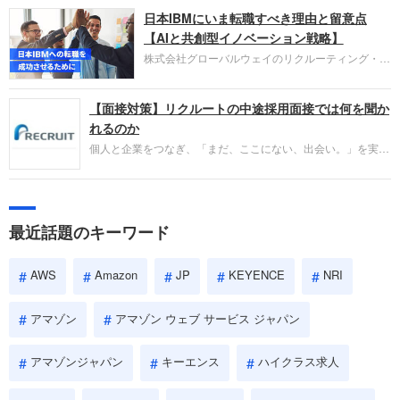
圧倒的な存在感を持つAmazon。中途採用面接では
日本IBMにいま転職すべき理由と留意点
過去の具体的な業務成果やリーダーシップの発揮、
失敗からの学びが重視され、人間性やカルチャーフ
【AIと共創型イノベーション戦略】
ィットも評価対象となり、長期的に成長できる仲間
株式会社グローバルウェイのリクルーティング・パ
であるかを多角的に審査されます。
ートナー事業本部です。年間4000万人のビジネス
パーソンが利用する企業口コミサイト「キャリコ
【面接対策】リクルートの中途採用面接では何を聞か
ネ」の転職エージェントがお勧めするイチオシ企業
をご紹介します。今回は、大手外資系IT企業の日本
れるのか
IBMです。採用面接対策の企業研究にご活用くださ
個人と企業をつなぎ、「まだ、ここにない、出会い。」を実現
い。
するリクルートへの転職。中途採用面接は仕事への取り組み方
やこれまでの成果を具体的に問われるほか、「人間性」も評価
されます。即戦力として、一緒に仕事をする仲間として多角的
に評価されるので、事前にしっかり対策して転職を成功させま
最近話題のキーワード
しょう。
AWS
Amazon
JP
KEYENCE
NRI
アマゾン
アマゾン ウェブ サービス ジャパン
アマゾンジャパン
キーエンス
ハイクラス求人