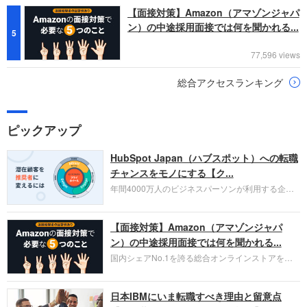
【面接対策】Amazon（アマゾンジャパ
ン）の中途採用面接では何を聞かれる...
5
77,596 views
総合アクセスランキング
ピックアップ
HubSpot Japan（ハブスポット）への転職
チャンスをモノにする【ク...
年間4000万人のビジネスパーソンが利用する企業
口コミサイト「キャリコネ」の転職エージェントが
お勧めするイチオシ企業をご紹介します。今回はク
【面接対策】Amazon（アマゾンジャパ
ラウド型CRMプラットフォームを提供する
HubSpot Japan（ハブスポット・ジャパン）株式会
ン）の中途採用面接では何を聞かれる...
社です。採用面接対策の企業研究にご活用くださ
国内シェアNo.1を誇る総合オンラインストアを運
い。
営し、クラウドサービス（AWS）や物流分野でも
圧倒的な存在感を持つAmazon。中途採用面接では
日本IBMにいま転職すべき理由と留意点
過去の具体的な業務成果やリーダーシップの発揮、