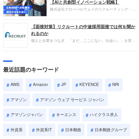
失敗からの学びが重視され、人間性やカルチャーフ
【AIと共創型イノベーション戦略】
ィットも評価対象となり、長期的に成長できる仲間
株式会社グローバルウェイのリクルーティング・パ
であるかを多角的に審査されます。
ートナー事業本部です。年間4000万人のビジネス
パーソンが利用する企業口コミサイト「キャリコ
【面接対策】リクルートの中途採用面接では何を聞か
ネ」の転職エージェントがお勧めするイチオシ企業
をご紹介します。今回は、大手外資系IT企業の日本
れるのか
IBMです。採用面接対策の企業研究にご活用くださ
個人と企業をつなぎ、「まだ、ここにない、出会い。」を実現
い。
するリクルートへの転職。中途採用面接は仕事への取り組み方
やこれまでの成果を具体的に問われるほか、「人間性」も評価
されます。即戦力として、一緒に仕事をする仲間として多角的
に評価されるので、事前にしっかり対策して転職を成功させま
最近話題のキーワード
しょう。
AWS
Amazon
JP
KEYENCE
NRI
アマゾン
アマゾン ウェブ サービス ジャパン
アマゾンジャパン
キーエンス
ハイクラス求人
外資系
外資系IT
日本郵政
日本郵政グループ