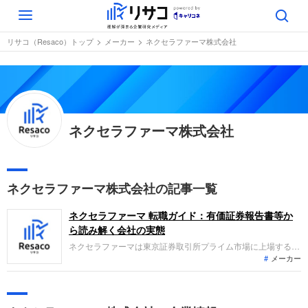
Toggle
navigation
リサコ（Resaco）トップ
メーカー
ネクセラファーマ株式会社
ネクセラファーマ株式会社
ネクセラファーマ株式会社の記事一覧
ネクセラファーマ 転職ガイド：有価証券報告書等か
ら読み解く会社の実態
ネクセラファーマは東京証券取引所プライム市場に上場する、
メーカー
テクノロジーに立脚したバイオ医薬品企業です。医薬品の研究
から開発、販売までを中核事業としてグローバルに展開してい
ます。直近の業績は売上収益が296億円と増収となったもの
の、一時的な費用の計上等により税引前損失は150億円と赤字