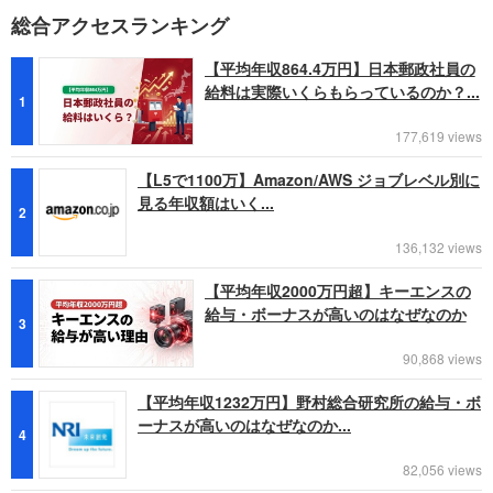
総合アクセスランキング
【平均年収864.4万円】日本郵政社員の
給料は実際いくらもらっているのか？...
1
177,619 views
【L5で1100万】Amazon/AWS ジョブレベル別に
見る年収額はいく...
2
136,132 views
【平均年収2000万円超】キーエンスの
給与・ボーナスが高いのはなぜなのか
3
90,868 views
【平均年収1232万円】野村総合研究所の給与・ボ
ーナスが高いのはなぜなのか...
4
82,056 views