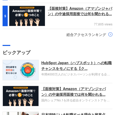
【面接対策】Amazon（アマゾンジャパ
ン）の中途採用面接では何を聞かれる...
5
77,605 views
総合アクセスランキング
ピックアップ
HubSpot Japan（ハブスポット）への転職
チャンスをモノにする【ク...
年間4000万人のビジネスパーソンが利用する企業
口コミサイト「キャリコネ」の転職エージェントが
お勧めするイチオシ企業をご紹介します。今回はク
【面接対策】Amazon（アマゾンジャパ
ラウド型CRMプラットフォームを提供する
HubSpot Japan（ハブスポット・ジャパン）株式会
ン）の中途採用面接では何を聞かれる...
社です。採用面接対策の企業研究にご活用くださ
国内シェアNo.1を誇る総合オンラインストアを運
い。
営し、クラウドサービス（AWS）や物流分野でも
圧倒的な存在感を持つAmazon。中途採用面接では
日本IBMにいま転職すべき理由と留意点
過去の具体的な業務成果やリーダーシップの発揮、