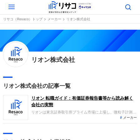
Toggle
navigation
リサコ（Resaco）トップ
メーカー
リオン株式会社
リオン株式会社
リオン株式会社の記事一覧
リオン 転職ガイド：有価証券報告書等から読み解く
会社の実態
リオンは東京証券取引所プライム市場に上場し、微粒子計測
メーカー
器、補聴器などの医療機器、音響・振動計測器などの環境機器
の開発・製造・販売を展開しています。直近の業績は半導体関
連市場での需要増や新製品の貢献により、すべての事業で販売
が好調に推移し増収増益となり、過去最高の売上高と利益を更