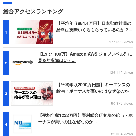
総合アクセスランキング
【平均年収864.4万円】日本郵政社員の
給料は実際いくらもらっているのか？...
1
177,625 views
【L5で1100万】Amazon/AWS ジョブレベル別に
見る年収額はいく...
2
136,140 views
【平均年収2000万円超】キーエンスの
給与・ボーナスが高いのはなぜなのか
3
90,875 views
【平均年収1232万円】野村総合研究所の給与・ボ
ーナスが高いのはなぜなのか...
4
82,064 views