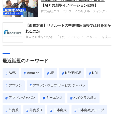
失敗からの学びが重視され、人間性やカルチャーフ
【AIと共創型イノベーション戦略】
ィットも評価対象となり、長期的に成長できる仲間
株式会社グローバルウェイのリクルーティング・パ
であるかを多角的に審査されます。
ートナー事業本部です。年間4000万人のビジネス
パーソンが利用する企業口コミサイト「キャリコ
【面接対策】リクルートの中途採用面接では何を聞か
ネ」の転職エージェントがお勧めするイチオシ企業
をご紹介します。今回は、大手外資系IT企業の日本
れるのか
IBMです。採用面接対策の企業研究にご活用くださ
個人と企業をつなぎ、「まだ、ここにない、出会い。」を実現
い。
するリクルートへの転職。中途採用面接は仕事への取り組み方
やこれまでの成果を具体的に問われるほか、「人間性」も評価
されます。即戦力として、一緒に仕事をする仲間として多角的
に評価されるので、事前にしっかり対策して転職を成功させま
最近話題のキーワード
しょう。
AWS
Amazon
JP
KEYENCE
NRI
アマゾン
アマゾン ウェブ サービス ジャパン
アマゾンジャパン
キーエンス
ハイクラス求人
外資系
外資系IT
日本郵政
日本郵政グループ