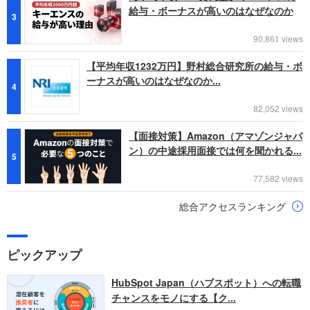
給与・ボーナスが高いのはなぜなのか
3
90,861 views
【平均年収1232万円】野村総合研究所の給与・ボ
ーナスが高いのはなぜなのか...
4
82,052 views
【面接対策】Amazon（アマゾンジャパ
ン）の中途採用面接では何を聞かれる...
5
77,582 views
総合アクセスランキング
ピックアップ
HubSpot Japan（ハブスポット）への転職
チャンスをモノにする【ク...