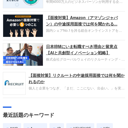
年間4000万人のビジネスパーソンが利用する企業
口コミサイト「キャリコネ」の転職エージェントが
お勧めするイチオシ企業をご紹介します。今回はク
【面接対策】Amazon（アマゾンジャパ
ラウド型CRMプラットフォームを提供する
HubSpot Japan（ハブスポット・ジャパン）株式会
ン）の中途採用面接では何を聞かれる...
社です。採用面接対策の企業研究にご活用くださ
国内シェアNo.1を誇る総合オンラインストアを運
い。
営し、クラウドサービス（AWS）や物流分野でも
圧倒的な存在感を持つAmazon。中途採用面接では
日本IBMにいま転職すべき理由と留意点
過去の具体的な業務成果やリーダーシップの発揮、
失敗からの学びが重視され、人間性やカルチャーフ
【AIと共創型イノベーション戦略】
ィットも評価対象となり、長期的に成長できる仲間
株式会社グローバルウェイのリクルーティング・パ
であるかを多角的に審査されます。
ートナー事業本部です。年間4000万人のビジネス
パーソンが利用する企業口コミサイト「キャリコ
【面接対策】リクルートの中途採用面接では何を聞か
ネ」の転職エージェントがお勧めするイチオシ企業
をご紹介します。今回は、大手外資系IT企業の日本
れるのか
IBMです。採用面接対策の企業研究にご活用くださ
個人と企業をつなぎ、「まだ、ここにない、出会い。」を実現
い。
するリクルートへの転職。中途採用面接は仕事への取り組み方
やこれまでの成果を具体的に問われるほか、「人間性」も評価
されます。即戦力として、一緒に仕事をする仲間として多角的
に評価されるので、事前にしっかり対策して転職を成功させま
最近話題のキーワード
しょう。