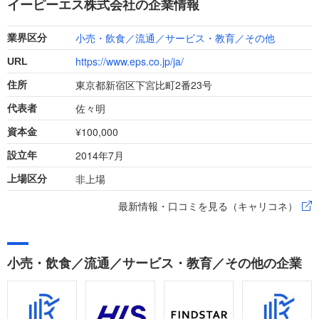
イーピーエス株式会社の企業情報
れるので、事前にしっかり対策しましょう。
小売・飲食／流通／サービス・教育／その他
業界区分
https://www.eps.co.jp/ja/
URL
東京都新宿区下宮比町2番23号
住所
佐々明
代表者
¥100,000
資本金
2014年7月
設立年
非上場
上場区分
最新情報・口コミを見る（キャリコネ）
小売・飲食／流通／サービス・教育／その他の企業