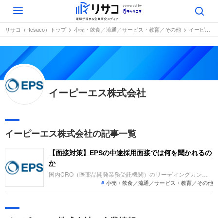
Toggle
navigation
リサコ（Resaco）トップ
小売・飲食／流通／サービス・教育／その他
イーピーエス株式会社
イーピーエス株式会社
イーピーエス株式会社の記事一覧
【面接対策】EPSの中途採用面接では何を聞かれるの
か
国内CRO（医薬品開発業務受託機関）のリーディングカンパ
小売・飲食／流通／サービス・教育／その他
ニー、イーピーエスへの転職。採用面接は新卒の場合と違い、
これまでの仕事への取り組み方や成果を具体的に問われるほ
か、キャリアシートだけでは見えてこない「人間性」も評価さ
れます。即戦力として、ともに働く仲間として多角的に評価さ