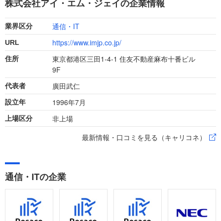
株式会社アイ・エム・ジェイの企業情報
ましょう。
通信・IT
業界区分
https://www.imjp.co.jp/
URL
東京都港区三田1-4-1 住友不動産麻布十番ビル
住所
9F
廣田武仁
代表者
1996年7月
設立年
非上場
上場区分
最新情報・口コミを見る（キャリコネ）
通信・ITの企業