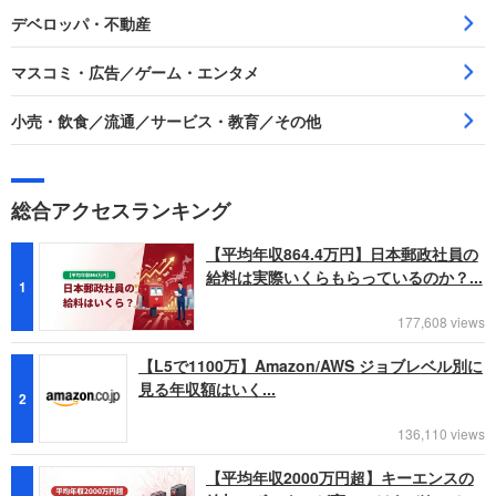
デベロッパ・不動産
マスコミ・広告／ゲーム・エンタメ
小売・飲食／流通／サービス・教育／その他
総合アクセスランキング
【平均年収864.4万円】日本郵政社員の
給料は実際いくらもらっているのか？...
1
177,608 views
【L5で1100万】Amazon/AWS ジョブレベル別に
見る年収額はいく...
2
136,110 views
【平均年収2000万円超】キーエンスの