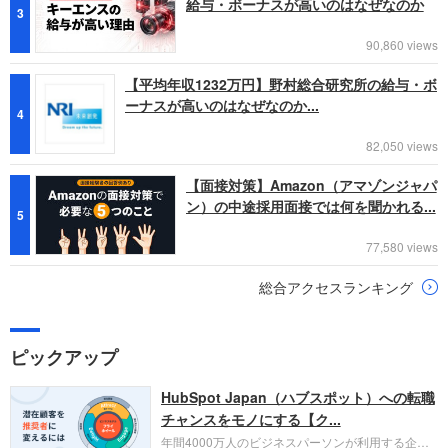
給与・ボーナスが高いのはなぜなのか
3
90,860 views
【平均年収1232万円】野村総合研究所の給与・ボ
ーナスが高いのはなぜなのか...
4
82,050 views
【面接対策】Amazon（アマゾンジャパ
ン）の中途採用面接では何を聞かれる...
5
77,580 views
総合アクセスランキング
ピックアップ
HubSpot Japan（ハブスポット）への転職
チャンスをモノにする【ク...
年間4000万人のビジネスパーソンが利用する企業