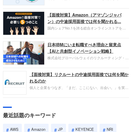
口コミサイト「キャリコネ」の転職エージェントが
お勧めするイチオシ企業をご紹介します。今回はク
【面接対策】Amazon（アマゾンジャパ
ラウド型CRMプラットフォームを提供する
HubSpot Japan（ハブスポット・ジャパン）株式会
ン）の中途採用面接では何を聞かれる...
社です。採用面接対策の企業研究にご活用くださ
国内シェアNo.1を誇る総合オンラインストアを運
い。
営し、クラウドサービス（AWS）や物流分野でも
圧倒的な存在感を持つAmazon。中途採用面接では
日本IBMにいま転職すべき理由と留意点
過去の具体的な業務成果やリーダーシップの発揮、
失敗からの学びが重視され、人間性やカルチャーフ
【AIと共創型イノベーション戦略】
ィットも評価対象となり、長期的に成長できる仲間
株式会社グローバルウェイのリクルーティング・パ
であるかを多角的に審査されます。
ートナー事業本部です。年間4000万人のビジネス
パーソンが利用する企業口コミサイト「キャリコ
【面接対策】リクルートの中途採用面接では何を聞か
ネ」の転職エージェントがお勧めするイチオシ企業
をご紹介します。今回は、大手外資系IT企業の日本
れるのか
IBMです。採用面接対策の企業研究にご活用くださ
個人と企業をつなぎ、「まだ、ここにない、出会い。」を実現
い。
するリクルートへの転職。中途採用面接は仕事への取り組み方
やこれまでの成果を具体的に問われるほか、「人間性」も評価
されます。即戦力として、一緒に仕事をする仲間として多角的
に評価されるので、事前にしっかり対策して転職を成功させま
最近話題のキーワード
しょう。
AWS
Amazon
JP
KEYENCE
NRI