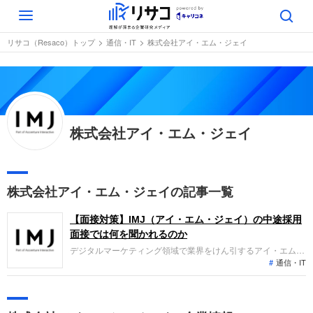
Toggle
navigation
リサコ（Resaco）トップ
通信・IT
株式会社アイ・エム・ジェイ
株式会社アイ・エム・ジェイ
株式会社アイ・エム・ジェイの記事一覧
【面接対策】IMJ（アイ・エム・ジェイ）の中途採用
面接では何を聞かれるのか
デジタルマーケティング領域で業界をけん引するアイ・エム・
通信・IT
ジェイ（IMJ）への転職。採用面接は新卒の場合と違い、仕事
への取り組み方やこれまでの成果を具体的に問われるほか、
「人柄」も評価されます。即戦力として、ともに働く仲間とし
て評価されるので、事前にしっかり対策をして転職を成功させ