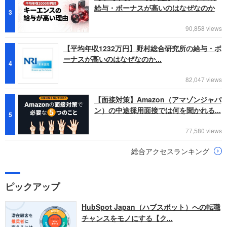
給与・ボーナスが高いのはなぜなのか
3
90,858 views
【平均年収1232万円】野村総合研究所の給与・ボ
ーナスが高いのはなぜなのか...
4
82,047 views
【面接対策】Amazon（アマゾンジャパ
ン）の中途採用面接では何を聞かれる...
5
77,580 views
総合アクセスランキング
ピックアップ
HubSpot Japan（ハブスポット）への転職
チャンスをモノにする【ク...