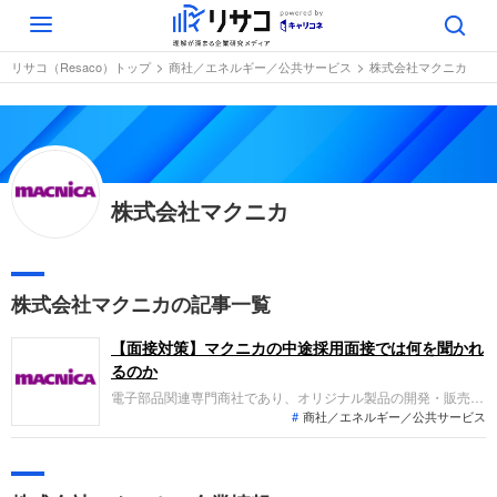
Toggle
navigation
リサコ（Resaco）トップ
商社／エネルギー／公共サービス
株式会社マクニカ
株式会社マクニカ
株式会社マクニカの記事一覧
【面接対策】マクニカの中途採用面接では何を聞かれ
るのか
電子部品関連専門商社であり、オリジナル製品の開発・販売も
商社／エネルギー／公共サービス
手がけるマクニカへの転職。採用面接は新卒の場合と違い、仕
事への取り組み方やこれまでの成果を具体的に問われるほか、
「人となり」も評価されます。即戦力として、ともに働く仲間
として多角的に評価されるので事前にしっかり対策しましょ