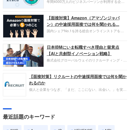
年間4000万人のビジネスパーソンが利用する企業
口コミサイト「キャリコネ」の転職エージェントが
お勧めするイチオシ企業をご紹介します。今回はク
【面接対策】Amazon（アマゾンジャパ
ラウド型CRMプラットフォームを提供する
HubSpot Japan（ハブスポット・ジャパン）株式会
ン）の中途採用面接では何を聞かれる...
社です。採用面接対策の企業研究にご活用くださ
国内シェアNo.1を誇る総合オンラインストアを運
い。
営し、クラウドサービス（AWS）や物流分野でも
圧倒的な存在感を持つAmazon。中途採用面接では
日本IBMにいま転職すべき理由と留意点
過去の具体的な業務成果やリーダーシップの発揮、
失敗からの学びが重視され、人間性やカルチャーフ
【AIと共創型イノベーション戦略】
ィットも評価対象となり、長期的に成長できる仲間
株式会社グローバルウェイのリクルーティング・パ
であるかを多角的に審査されます。
ートナー事業本部です。年間4000万人のビジネス
パーソンが利用する企業口コミサイト「キャリコ
【面接対策】リクルートの中途採用面接では何を聞か
ネ」の転職エージェントがお勧めするイチオシ企業
をご紹介します。今回は、大手外資系IT企業の日本
れるのか
IBMです。採用面接対策の企業研究にご活用くださ
個人と企業をつなぎ、「まだ、ここにない、出会い。」を実現
い。
するリクルートへの転職。中途採用面接は仕事への取り組み方
やこれまでの成果を具体的に問われるほか、「人間性」も評価
されます。即戦力として、一緒に仕事をする仲間として多角的
に評価されるので、事前にしっかり対策して転職を成功させま
最近話題のキーワード
しょう。