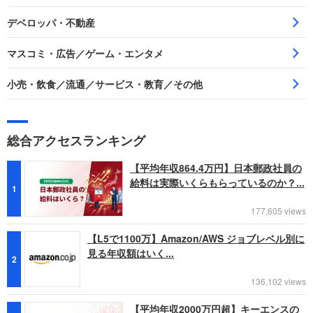
デベロッパ・不動産
マスコミ・広告／ゲーム・エンタメ
小売・飲食／流通／サービス・教育／その他
総合アクセスランキング
【平均年収864.4万円】日本郵政社員の
給料は実際いくらもらっているのか？...
1
177,605 views
【L5で1100万】Amazon/AWS ジョブレベル別に
見る年収額はいく...
2
136,102 views
【平均年収2000万円超】キーエンスの