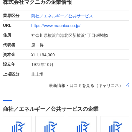
株式会社マクニカの企業情報
う。
商社／エネルギー／公共サービス
業界区分
https://www.macnica.co.jp/
URL
神奈川県横浜市港北区新横浜1丁目6番地3
住所
原一将
代表者
¥11,194,000
資本金
1972年10月
設立年
非上場
上場区分
最新情報・口コミを見る（キャリコネ）
商社／エネルギー／公共サービスの企業