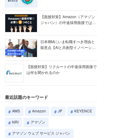
【ク...
【面接対策】Amazon（アマゾン
ジャパン）の中途採用面接では何
を聞かれる...
日本IBMにいま転職すべき理由と
留意点【AIと共創型イノベーショ
ン戦略】
【面接対策】リクルートの中途採用面接で
は何を聞かれるのか
最近話題のキーワード
AWS
Amazon
JP
KEYENCE
NRI
アマゾン
アマゾン ウェブ サービス ジャパン