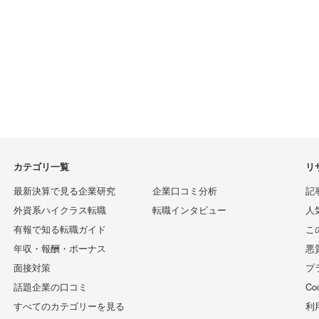
カテゴリ一覧
リ
最新決算で見る企業研究
企業口コミ分析
記
外資系ハイクラス転職
転職インタビュー
人
有報で知る転職ガイド
こ
年収・報酬・ボーナス
悪
面接対策
プ
話題企業の口コミ
C
すべてのカテゴリーを見る
利