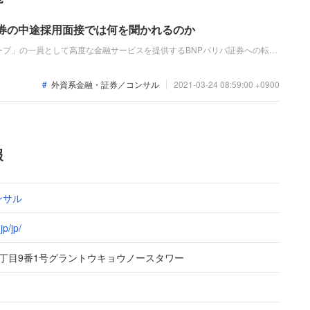
証券の中途採用面接では何を聞かれるのか
ープ」の一員として高度な金融サービスを提供するBNPパリバ証券への転
仕事内容や成果、今後のキャリアビジョンを具体的に問われるほか、「人と
しっかりして自分を出し切り、転職を成功させましょう。
外資系金融・証券／コンサル
2021-03-24 08:59:00 +0900
報
ンサル
p/jp/
丁目9番1号グラントウキョウノースタワー