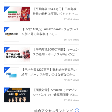
【平均年収864.4万円】日本郵政
1
社員の給料は実際いくらもらって
いるのか？...
177,604 views
【L5で1100万】Amazon/AWS ジョブレベ
2
ル別に見る年収額はいく...
136,100 views
【平均年収2000万円超】キーエン
3
スの給与・ボーナスが高いのはな
ぜなのか
90,858 views
【平均年収1232万円】野村総合研究所の
4
給与・ボーナスが高いのはなぜなのか...
82,047 views
【面接対策】Amazon（アマゾン
5
ジャパン）の中途採用面接では何
を聞かれる...
77,578 views
総合アクセスランキング