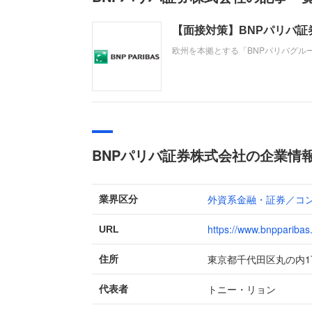
【面接対策】BNPパリバ
欧州を本拠とする「BNPパリバグル
職。中途採用面接では、これまでの
なり」も評価されます。事前対策を
BNPパリバ証券株式会社の企業情
外資系金融・証券／コ
業界区分
https://www.bnpparibas.j
URL
東京都千代田区丸の内1
住所
トニー・リョン
代表者