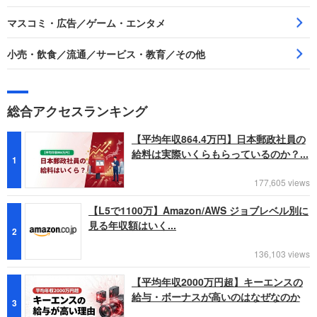
マスコミ・広告／ゲーム・エンタメ
小売・飲食／流通／サービス・教育／その他
総合アクセスランキング
【平均年収864.4万円】日本郵政社員の
給料は実際いくらもらっているのか？...
1
177,605 views
【L5で1100万】Amazon/AWS ジョブレベル別に
見る年収額はいく...
2
136,103 views
【平均年収2000万円超】キーエンスの
給与・ボーナスが高いのはなぜなのか
3