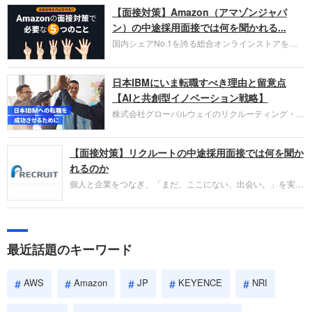
【面接対策】Amazon（アマゾンジャパ
ラウド型CRMプラットフォームを提供する
HubSpot Japan（ハブスポット・ジャパン）株式会
ン）の中途採用面接では何を聞かれる...
社です。採用面接対策の企業研究にご活用くださ
国内シェアNo.1を誇る総合オンラインストアを運
い。
営し、クラウドサービス（AWS）や物流分野でも
圧倒的な存在感を持つAmazon。中途採用面接では
日本IBMにいま転職すべき理由と留意点
過去の具体的な業務成果やリーダーシップの発揮、
失敗からの学びが重視され、人間性やカルチャーフ
【AIと共創型イノベーション戦略】
ィットも評価対象となり、長期的に成長できる仲間
株式会社グローバルウェイのリクルーティング・パ
であるかを多角的に審査されます。
ートナー事業本部です。年間4000万人のビジネス
パーソンが利用する企業口コミサイト「キャリコ
【面接対策】リクルートの中途採用面接では何を聞か
ネ」の転職エージェントがお勧めするイチオシ企業
をご紹介します。今回は、大手外資系IT企業の日本
れるのか
IBMです。採用面接対策の企業研究にご活用くださ
個人と企業をつなぎ、「まだ、ここにない、出会い。」を実現
い。
するリクルートへの転職。中途採用面接は仕事への取り組み方
やこれまでの成果を具体的に問われるほか、「人間性」も評価
されます。即戦力として、一緒に仕事をする仲間として多角的
に評価されるので、事前にしっかり対策して転職を成功させま
最近話題のキーワード
しょう。
AWS
Amazon
JP
KEYENCE
NRI