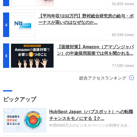
90,859 views
【平均年収1232万円】野村総合研究所の給与・ボ
ーナスが高いのはなぜなのか...
4
82,048 views
【面接対策】Amazon（アマゾンジャパ
ン）の中途採用面接では何を聞かれる...
5
77,580 views
総合アクセスランキング
ピックアップ
HubSpot Japan（ハブスポット）への転職
チャンスをモノにする【ク...
年間4000万人のビジネスパーソンが利用する企業
口コミサイト「キャリコネ」の転職エージェントが
お勧めするイチオシ企業をご紹介します。今回はク