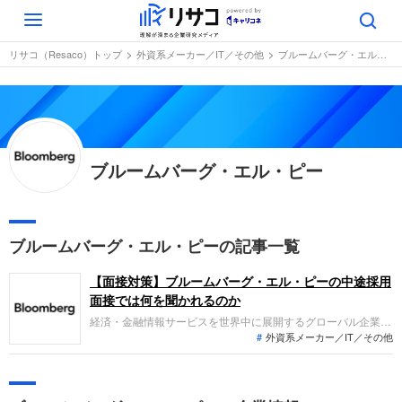
Toggle
navigation
リサコ（Resaco）トップ
外資系メーカー／IT／その他
ブルームバーグ・エル・ピー
ブルームバーグ・エル・ピー
ブルームバーグ・エル・ピーの記事一覧
【面接対策】ブルームバーグ・エル・ピーの中途採用
面接では何を聞かれるのか
経済・金融情報サービスを世界中に展開するグローバル企業ブ
外資系メーカー／IT／その他
ルームバーグ・エル・ピーへの転職。採用面接は新卒の場合と
違い、仕事への取り組み方やこれまでの成果を具体的に問われ
る他、キャリアシートだけでは見えてこない「人間性」も評価
されます。即戦力として、ともに働く仲間として多角的に評価