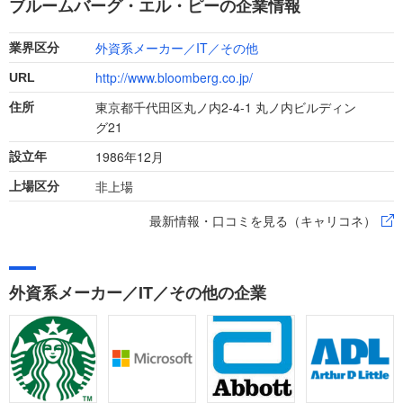
ブルームバーグ・エル・ピーの企業情報
されるので事前にしっかり対策しましょう。
外資系メーカー／IT／その他
業界区分
http://www.bloomberg.co.jp/
URL
東京都千代田区丸ノ内2-4-1 丸ノ内ビルディン
住所
グ21
1986年12月
設立年
非上場
上場区分
最新情報・口コミを見る（キャリコネ）
外資系メーカー／IT／その他の企業