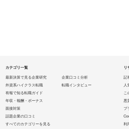
カテゴリ一覧
リ
最新決算で見る企業研究
企業口コミ分析
記
外資系ハイクラス転職
転職インタビュー
人
有報で知る転職ガイド
こ
年収・報酬・ボーナス
悪
面接対策
プ
話題企業の口コミ
C
すべてのカテゴリーを見る
利