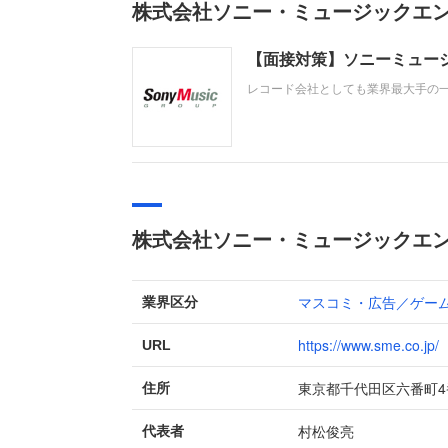
株式会社ソニー・ミュージックエ
【面接対策】ソニーミュージ
レコード会社としても業界最大手の
きたSMEへの転職。中途採用面接は
即戦力として、一緒に仕事をする仲
株式会社ソニー・ミュージックエ
マスコミ・広告／ゲー
業界区分
https://www.sme.co.jp/
URL
東京都千代田区六番町4
住所
村松俊亮
代表者