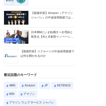
【ク...
【面接対策】Amazon（アマゾン
ジャパン）の中途採用面接では何
を聞かれる...
日本IBMにいま転職すべき理由と
留意点【AIと共創型イノベーショ
ン戦略】
【面接対策】リクルートの中途採用面接で
は何を聞かれるのか
最近話題のキーワード
AWS
Amazon
JP
KEYENCE
NRI
アマゾン
アマゾン ウェブ サービス ジャパン