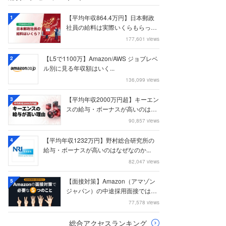
【平均年収864.4万円】日本郵政
1
社員の給料は実際いくらもらって
いるのか？...
177,601 views
【L5で1100万】Amazon/AWS ジョブレベ
2
ル別に見る年収額はいく...
136,099 views
【平均年収2000万円超】キーエン
3
スの給与・ボーナスが高いのはな
ぜなのか
90,857 views
【平均年収1232万円】野村総合研究所の
4
給与・ボーナスが高いのはなぜなのか...
82,047 views
【面接対策】Amazon（アマゾン
5
ジャパン）の中途採用面接では何
を聞かれる...
77,578 views
総合アクセスランキング