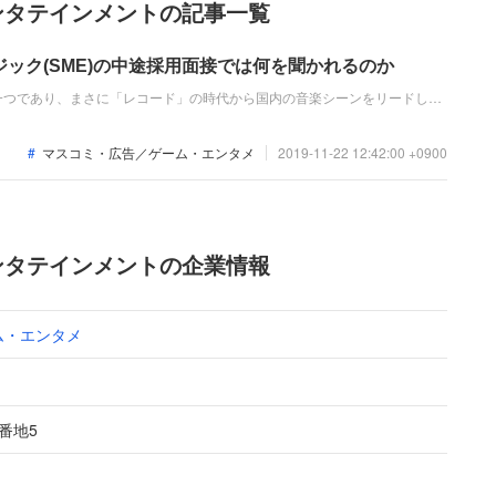
ンタテインメントの記事一覧
ック(SME)の中途採用面接では何を聞かれるのか
一つであり、まさに「レコード」の時代から国内の音楽シーンをリードして
新卒の場合と違い、これまでの仕事への取り組み方や成果を問われるほか、
間として多角的に評価されます。事前にしっかり対策しておきましょう。
マスコミ・広告／ゲーム・エンタメ
2019-11-22 12:42:00 +0900
ンタテインメントの企業情報
ム・エンタメ
番地5