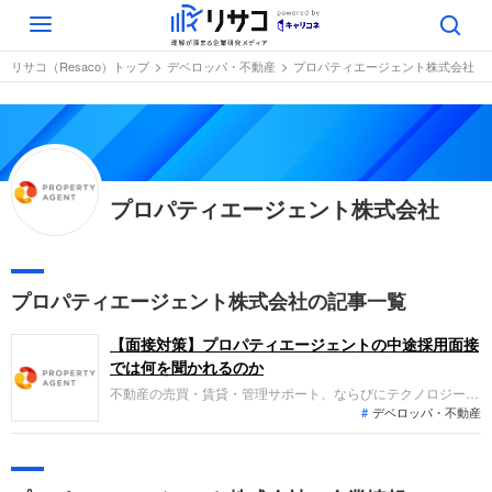
Toggle
navigation
リサコ（Resaco）トップ
デベロッパ・不動産
プロパティエージェント株式会社
プロパティエージェント株式会社
プロパティエージェント株式会社の記事一覧
【面接対策】プロパティエージェントの中途採用面接
では何を聞かれるのか
不動産の売買・賃貸・管理サポート、ならびにテクノロジーを
デベロッパ・不動産
活用した不動産の課題解決を担うプロパティエージェント（以
下、プロパティA）への転職。中途採用面接では、これまでの
仕事内容や成果、今後のキャリアビジョンを具体的に問われる
ほか、「人となり」も評価されます。事前対策をしっかりして