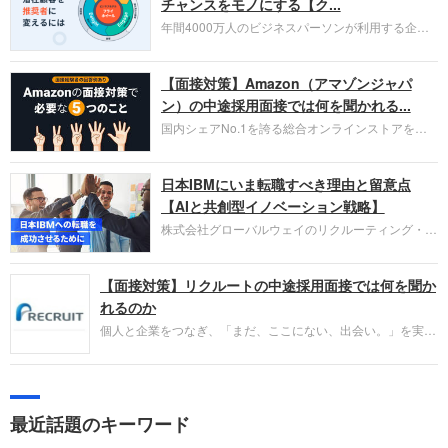
チャンスをモノにする【ク...
年間4000万人のビジネスパーソンが利用する企業
口コミサイト「キャリコネ」の転職エージェントが
お勧めするイチオシ企業をご紹介します。今回はク
【面接対策】Amazon（アマゾンジャパ
ラウド型CRMプラットフォームを提供する
HubSpot Japan（ハブスポット・ジャパン）株式会
ン）の中途採用面接では何を聞かれる...
社です。採用面接対策の企業研究にご活用くださ
国内シェアNo.1を誇る総合オンラインストアを運
い。
営し、クラウドサービス（AWS）や物流分野でも
圧倒的な存在感を持つAmazon。中途採用面接では
日本IBMにいま転職すべき理由と留意点
過去の具体的な業務成果やリーダーシップの発揮、
失敗からの学びが重視され、人間性やカルチャーフ
【AIと共創型イノベーション戦略】
ィットも評価対象となり、長期的に成長できる仲間
株式会社グローバルウェイのリクルーティング・パ
であるかを多角的に審査されます。
ートナー事業本部です。年間4000万人のビジネス
パーソンが利用する企業口コミサイト「キャリコ
【面接対策】リクルートの中途採用面接では何を聞か
ネ」の転職エージェントがお勧めするイチオシ企業
をご紹介します。今回は、大手外資系IT企業の日本
れるのか
IBMです。採用面接対策の企業研究にご活用くださ
個人と企業をつなぎ、「まだ、ここにない、出会い。」を実現
い。
するリクルートへの転職。中途採用面接は仕事への取り組み方
やこれまでの成果を具体的に問われるほか、「人間性」も評価
されます。即戦力として、一緒に仕事をする仲間として多角的
に評価されるので、事前にしっかり対策して転職を成功させま
最近話題のキーワード
しょう。