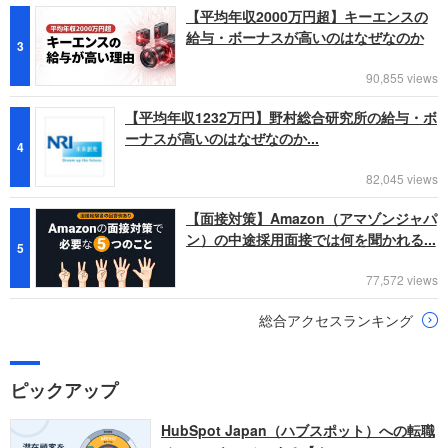
【平均年収2000万円超】キーエンスの
給与・ボーナスが高いのはなぜなのか
3
90,855 views
【平均年収1232万円】野村総合研究所の給与・ボ
ーナスが高いのはなぜなのか...
4
82,045 views
【面接対策】Amazon（アマゾンジャパ
ン）の中途採用面接では何を聞かれる...
5
77,572 views
総合アクセスランキング
ピックアップ
HubSpot Japan（ハブスポット）への転職