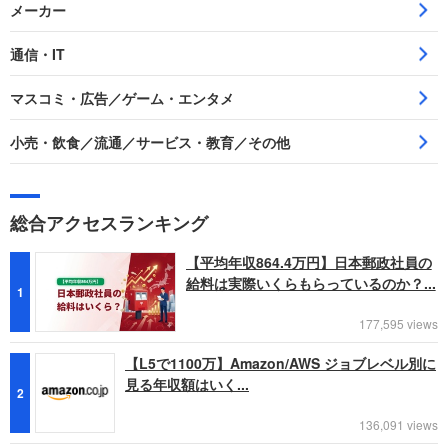
メーカー
通信・IT
マスコミ・広告／ゲーム・エンタメ
小売・飲食／流通／サービス・教育／その他
総合アクセスランキング
【平均年収864.4万円】日本郵政社員の
給料は実際いくらもらっているのか？...
1
177,595 views
【L5で1100万】Amazon/AWS ジョブレベル別に
見る年収額はいく...
2
136,091 views