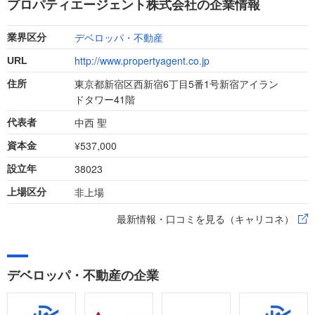
プロパティエージェント株式会社の企業情報
自分を出し切り、転職を成功させましょう。
デベロッパ・不動産
業界区分
http://www.propertyagent.co.jp
URL
東京都新宿区西新宿6丁目5番1号新宿アイラン
住所
ドタワー41階
中西 聖
代表者
¥537,000
資本金
38023
設立年
非上場
上場区分
最新情報・口コミを見る（キャリコネ）
デベロッパ・不動産の企業