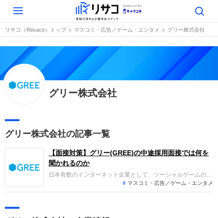
Toggle
navigation
リサコ（Resaco）トップ
マスコミ・広告／ゲーム・エンタメ
グリー株式会社
グリー株式会社
グリー株式会社の記事一覧
【面接対策】グリー(GREE)の中途採用面接では何を
聞かれるのか
日本有数のインターネット企業として、ソーシャルゲームの一
マスコミ・広告／ゲーム・エンタメ
時代を築いたグリーへの転職。中途採用面接は、仕事への取り
組み方やこれまでの成果などを具体的に問われるほか、個性も
見られます。即戦力として、そして一緒に仕事をする仲間とし
ても多角的に評価されるので、事前にしっかり対策して転職を