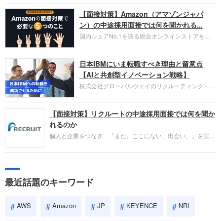
お勧めするイチオシ企業をご紹介します。今回はク
【面接対策】Amazon（アマゾンジャパ
ラウド型CRMプラットフォームを提供する
HubSpot Japan（ハブスポット・ジャパン）株式会
ン）の中途採用面接では何を聞かれる...
社です。採用面接対策の企業研究にご活用くださ
国内シェアNo.1を誇る総合オンラインストアを運
い。
営し、クラウドサービス（AWS）や物流分野でも
圧倒的な存在感を持つAmazon。中途採用面接では
日本IBMにいま転職すべき理由と留意点
過去の具体的な業務成果やリーダーシップの発揮、
失敗からの学びが重視され、人間性やカルチャーフ
【AIと共創型イノベーション戦略】
ィットも評価対象となり、長期的に成長できる仲間
株式会社グローバルウェイのリクルーティング・パ
であるかを多角的に審査されます。
ートナー事業本部です。年間4000万人のビジネス
パーソンが利用する企業口コミサイト「キャリコ
【面接対策】リクルートの中途採用面接では何を聞か
ネ」の転職エージェントがお勧めするイチオシ企業
をご紹介します。今回は、大手外資系IT企業の日本
れるのか
IBMです。採用面接対策の企業研究にご活用くださ
個人と企業をつなぎ、「まだ、ここにない、出会い。」を実現
い。
するリクルートへの転職。中途採用面接は仕事への取り組み方
やこれまでの成果を具体的に問われるほか、「人間性」も評価
されます。即戦力として、一緒に仕事をする仲間として多角的
に評価されるので、事前にしっかり対策して転職を成功させま
最近話題のキーワード
しょう。
AWS
Amazon
JP
KEYENCE
NRI