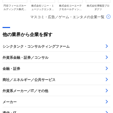
円谷フィールズホー
株式会社ソニー・ミ
株式会社コーエーテ
株式会社博報堂プロ
ルディングス株式会
ュージックエンタテ
クモホールディング
ダクツ
社
インメント
ス
マスコミ・広告／ゲーム・エンタメの企業一覧
他の業界から企業を探す
シンクタンク・コンサルティングファーム
外資系金融・証券／コンサル
金融・証券
商社／エネルギー／公共サービス
外資系メーカー／IT／その他
メーカー
通信・IT