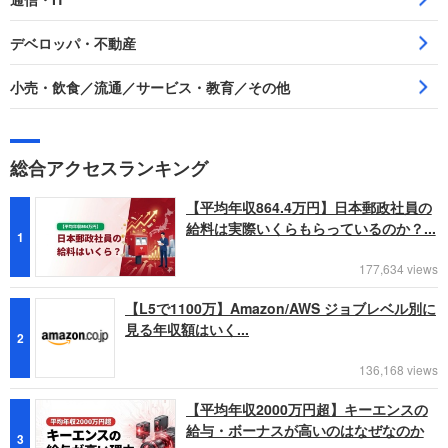
デベロッパ・不動産
小売・飲食／流通／サービス・教育／その他
総合アクセスランキング
【平均年収864.4万円】日本郵政社員の
給料は実際いくらもらっているのか？...
1
177,634 views
【L5で1100万】Amazon/AWS ジョブレベル別に
見る年収額はいく...
2
136,168 views
【平均年収2000万円超】キーエンスの
給与・ボーナスが高いのはなぜなのか
3