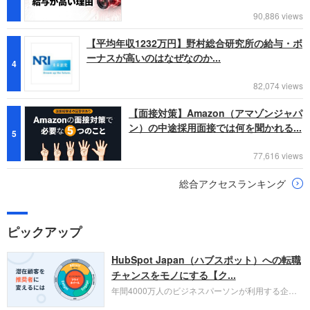
90,886 views
【平均年収1232万円】野村総合研究所の給与・ボ
ーナスが高いのはなぜなのか...
4
82,074 views
【面接対策】Amazon（アマゾンジャパ
ン）の中途採用面接では何を聞かれる...
5
77,616 views
総合アクセスランキング
ピックアップ
HubSpot Japan（ハブスポット）への転職
チャンスをモノにする【ク...
年間4000万人のビジネスパーソンが利用する企業
口コミサイト「キャリコネ」の転職エージェントが