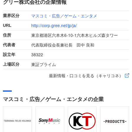
グリー株式会社の企業情報
成功させましょう。
マスコミ・広告／ゲーム・エンタメ
業界区分
http://corp.gree.net/jp/ja/
URL
東京都港区六本木6-10-1六本木ヒルズ森タワー
住所
代表取締役会長兼社長 田中 良和
代表者
38322
設立年
東証プライム
上場区分
最新情報・口コミを見る（キャリコネ）
マスコミ・広告／ゲーム・エンタメの企業