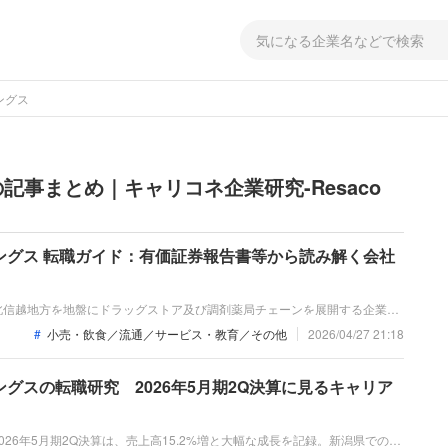
ングス
事まとめ｜キャリコネ企業研究-Resaco
ングス 転職ガイド：有価証券報告書等から読み解く会社
北信越地方を地盤にドラッグストア及び調剤薬局チェーンを展開する企業で
品の取り扱い強化や調剤併設店の拡大を推進しています。直近の業績は売上
小売・飲食／流通／サービス・教育／その他
2026/04/27 21:18
、大幅な増収増益を達成しました。
グスの転職研究 2026年5月期2Q決算に見るキャリア
26年5月期2Q決算は、売上高15.2%増と大幅な成長を記録。新潟県での大