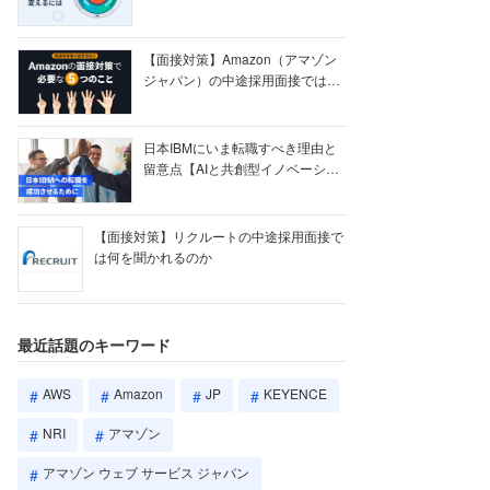
【ク...
【面接対策】Amazon（アマゾン
ジャパン）の中途採用面接では何
を聞かれる...
日本IBMにいま転職すべき理由と
留意点【AIと共創型イノベーショ
ン戦略】
【面接対策】リクルートの中途採用面接で
は何を聞かれるのか
最近話題のキーワード
AWS
Amazon
JP
KEYENCE
NRI
アマゾン
アマゾン ウェブ サービス ジャパン