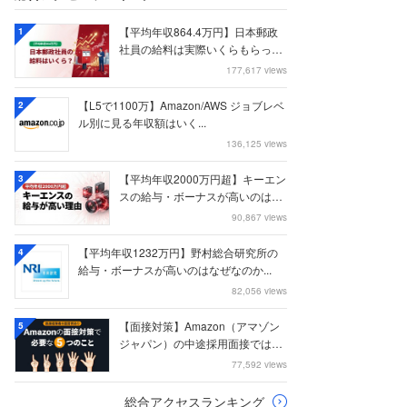
【平均年収864.4万円】日本郵政
1
社員の給料は実際いくらもらって
いるのか？...
177,617 views
【L5で1100万】Amazon/AWS ジョブレベ
2
ル別に見る年収額はいく...
136,125 views
【平均年収2000万円超】キーエン
3
スの給与・ボーナスが高いのはな
ぜなのか
90,867 views
【平均年収1232万円】野村総合研究所の
4
給与・ボーナスが高いのはなぜなのか...
82,056 views
【面接対策】Amazon（アマゾン
5
ジャパン）の中途採用面接では何
を聞かれる...
77,592 views
総合アクセスランキング