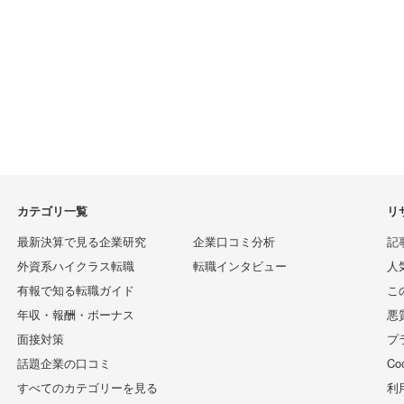
カテゴリ一覧
リ
最新決算で見る企業研究
企業口コミ分析
記
外資系ハイクラス転職
転職インタビュー
人
有報で知る転職ガイド
こ
年収・報酬・ボーナス
悪
面接対策
プ
話題企業の口コミ
C
すべてのカテゴリーを見る
利