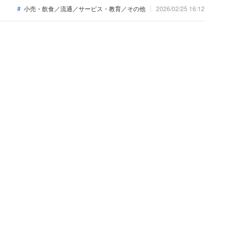
上高8000億円という新中期経営計画の始動など、事業規模の拡大に伴い新た
小売・飲食／流通／サービス・教育／その他
2026/02/25 16:12
「なぜ今クスリのアオキなのか？」その転職価値を整理します。