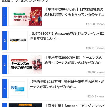
【平均年収864.4万円】日本郵政社員の
給料は実際いくらもらっているのか？...
1
177,608 views
【L5で1100万】Amazon/AWS ジョブレベル別に
見る年収額はいく...
2
136,110 views
【平均年収2000万円超】キーエンスの
給与・ボーナスが高いのはなぜなのか
3
90,860 views
【平均年収1232万円】野村総合研究所の給与・ボ
ーナスが高いのはなぜなのか...
4
82,048 views
【面接対策】Amazon（アマゾンジャパ