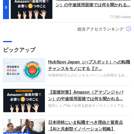
ン）の中途採用面接では何を聞かれる...
5
77,580 views
総合アクセスランキング
ピックアップ
HubSpot Japan（ハブスポット）への転職
チャンスをモノにする【ク...
年間4000万人のビジネスパーソンが利用する企業
口コミサイト「キャリコネ」の転職エージェントが
お勧めするイチオシ企業をご紹介します。今回はク
【面接対策】Amazon（アマゾンジャパ
ラウド型CRMプラットフォームを提供する
HubSpot Japan（ハブスポット・ジャパン）株式会
ン）の中途採用面接では何を聞かれる...
社です。採用面接対策の企業研究にご活用くださ
国内シェアNo.1を誇る総合オンラインストアを運
い。
営し、クラウドサービス（AWS）や物流分野でも
圧倒的な存在感を持つAmazon。中途採用面接では
日本IBMにいま転職すべき理由と留意点
過去の具体的な業務成果やリーダーシップの発揮、
失敗からの学びが重視され、人間性やカルチャーフ
【AIと共創型イノベーション戦略】
ィットも評価対象となり、長期的に成長できる仲間