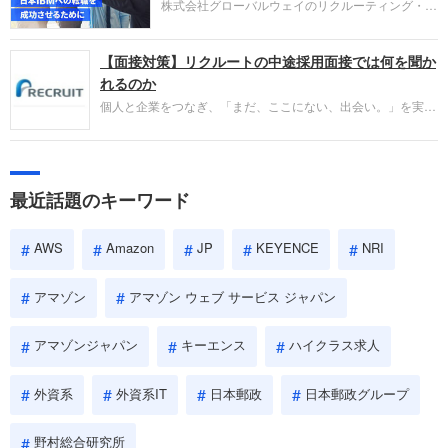
株式会社グローバルウェイのリクルーティング・パ
であるかを多角的に審査されます。
ートナー事業本部です。年間4000万人のビジネス
パーソンが利用する企業口コミサイト「キャリコ
【面接対策】リクルートの中途採用面接では何を聞か
ネ」の転職エージェントがお勧めするイチオシ企業
をご紹介します。今回は、大手外資系IT企業の日本
れるのか
IBMです。採用面接対策の企業研究にご活用くださ
個人と企業をつなぎ、「まだ、ここにない、出会い。」を実現
い。
するリクルートへの転職。中途採用面接は仕事への取り組み方
やこれまでの成果を具体的に問われるほか、「人間性」も評価
されます。即戦力として、一緒に仕事をする仲間として多角的
に評価されるので、事前にしっかり対策して転職を成功させま
最近話題のキーワード
しょう。
AWS
Amazon
JP
KEYENCE
NRI
アマゾン
アマゾン ウェブ サービス ジャパン
アマゾンジャパン
キーエンス
ハイクラス求人
外資系
外資系IT
日本郵政
日本郵政グループ
野村総合研究所