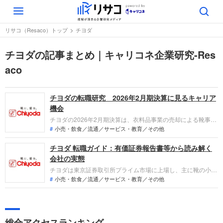
Toggle
navigation
リサコ（Resaco）トップ
チヨダ
チヨダの記事まとめ｜キャリコネ企業研究-Res
aco
チヨダの転職研究 2026年2月期決算に見るキャリア
機会
チヨダの2026年2月期決算は、衣料品事業の売却による靴事業
への集中と、主力「スパットシューズ」の500万足突破が鮮明
小売・飲食／流通／サービス・教育／その他
となりました。「なぜ今チヨダなのか？」「転職希望者がどの
チヨダ 転職ガイド：有価証券報告書等から読み解く
事業で、どんな役割を担えるのか」を整理します。
会社の実態
チヨダは東京証券取引所プライム市場に上場し、主に靴の小売
および卸売事業を展開しています。直近の業績では、マックハ
小売・飲食／流通／サービス・教育／その他
ウスの株式譲渡に伴う連結除外などの影響もあり減収減益とな
っていますが、プライベートブランドの拡販や不採算店舗の整
理などを通じて収益構造の改善と持続的な企業価値の向上に取
り組んでいます。
総合アクセスランキング