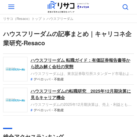
Toggle
navigation
リサコ（Resaco）トップ
ハウスフリーダム
ハウスフリーダムの記事まとめ｜キャリコネ企
業研究-Resaco
ハウスフリーダム 転職ガイド：有価証券報告書等か
ら読み解く会社の実態
ハウスフリーダムは、東京証券取引所スタンダード市場および
福岡証券取引所本則市場に上場しています。不動産仲介を中核
デベロッパ・不動産
とし、新築戸建分譲、建設請負、損害保険代理、不動産賃貸を
ハウスフリーダムの転職研究 2025年12月期決算に
展開しています。直近の業績は主力事業が好調に推移し、前年
比で増収増益を達成しており、安定した成長を続けています。
見るキャリア機会
ハウスフリーダムの2025年12月期決算は、売上・利益ともに
過去最高を更新。急成長中の不動産賃貸事業や分譲事業での開
デベロッパ・不動産
発・企画ニーズが急増しています。「なぜ今ハウスフリーダム
なのか？」「転職希望者がどの事業で、どんな役割を担えるの
か」を最新データから整理します。
総合アクセスランキング