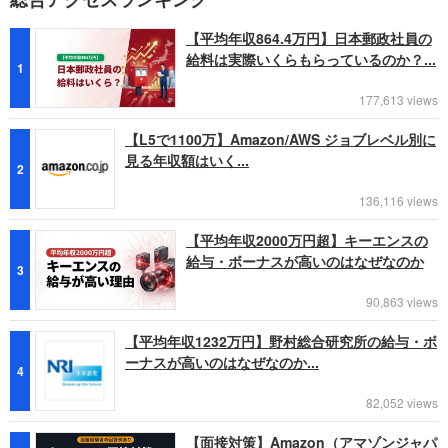
【平均年収864.4万円】日本郵政社員の
給料は実際いくらもらっているのか？...
1
177,613 views
【L5で1100万】Amazon/AWS ジョブレベル別に
見る年収額はいく...
2
136,116 views
【平均年収2000万円超】キーエンスの
給与・ボーナスが高いのはなぜなのか
3
90,863 views
【平均年収1232万円】野村総合研究所の給与・ボ
ーナスが高いのはなぜなのか...
4
82,052 views
【面接対策】Amazon（アマゾンジャパ