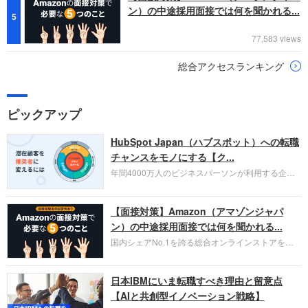
ン）の中途採用面接では何を聞かれる...
5
77,583 views
総合アクセスランキング
ピックアップ
HubSpot Japan（ハブスポット）への転職
チャンスをモノにする【ク...
年間4000万人のビジネスパーソンが利用する企業
口コミサイト「キャリコネ」の転職エージェントが
お勧めするイチオシ企業をご紹介します。今回はク
【面接対策】Amazon（アマゾンジャパ
ラウド型CRMプラットフォームを提供する
HubSpot Japan（ハブスポット・ジャパン）株式会
ン）の中途採用面接では何を聞かれる...
社です。採用面接対策の企業研究にご活用くださ
国内シェアNo.1を誇る総合オンラインストアを運
い。
営し、クラウドサービス（AWS）や物流分野でも
圧倒的な存在感を持つAmazon。中途採用面接では
日本IBMにいま転職すべき理由と留意点
過去の具体的な業務成果やリーダーシップの発揮、
失敗からの学びが重視され、人間性やカルチャーフ
【AIと共創型イノベーション戦略】
ィットも評価対象となり、長期的に成長できる仲間