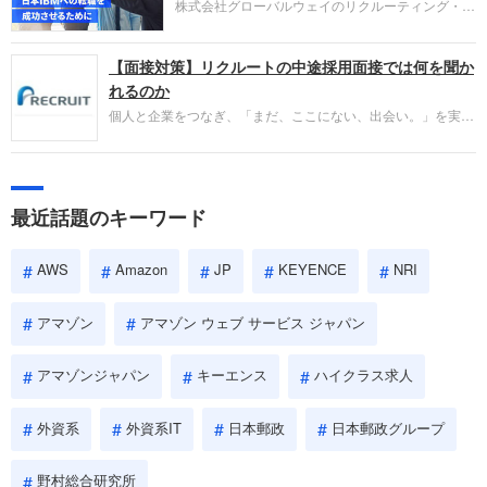
株式会社グローバルウェイのリクルーティング・パ
であるかを多角的に審査されます。
ートナー事業本部です。年間4000万人のビジネス
パーソンが利用する企業口コミサイト「キャリコ
【面接対策】リクルートの中途採用面接では何を聞か
ネ」の転職エージェントがお勧めするイチオシ企業
をご紹介します。今回は、大手外資系IT企業の日本
れるのか
IBMです。採用面接対策の企業研究にご活用くださ
個人と企業をつなぎ、「まだ、ここにない、出会い。」を実現
い。
するリクルートへの転職。中途採用面接は仕事への取り組み方
やこれまでの成果を具体的に問われるほか、「人間性」も評価
されます。即戦力として、一緒に仕事をする仲間として多角的
に評価されるので、事前にしっかり対策して転職を成功させま
最近話題のキーワード
しょう。
AWS
Amazon
JP
KEYENCE
NRI
アマゾン
アマゾン ウェブ サービス ジャパン
アマゾンジャパン
キーエンス
ハイクラス求人
外資系
外資系IT
日本郵政
日本郵政グループ
野村総合研究所