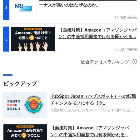
ーナスが高いのはなぜなのか...
4
82,065 views
【面接対策】Amazon（アマゾンジャパ
ン）の中途採用面接では何を聞かれる...
5
77,607 views
総合アクセスランキング
ピックアップ
HubSpot Japan（ハブスポット）への転職
チャンスをモノにする【ク...
年間4000万人のビジネスパーソンが利用する企業
口コミサイト「キャリコネ」の転職エージェントが
お勧めするイチオシ企業をご紹介します。今回はク
【面接対策】Amazon（アマゾンジャパ
ラウド型CRMプラットフォームを提供する
HubSpot Japan（ハブスポット・ジャパン）株式会
ン）の中途採用面接では何を聞かれる...
社です。採用面接対策の企業研究にご活用くださ