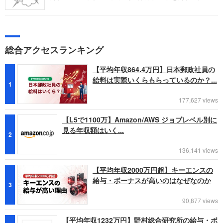
ー・エム（以下、IBM）の社員は自社の働きやすさについてど
う感じているのでしょうか。ライバル関係にある企業との比較
でどの項目で違いは？ 口コミ投稿者の主観による点数付け
と、投稿された口コミから読み取れる本質的な満足度の分析を
通じて企業を評価します。
総合アクセスランキング
【平均年収864.4万円】日本郵政社員の
給料は実際いくらもらっているのか？...
1
177,627 views
【L5で1100万】Amazon/AWS ジョブレベル別に
見る年収額はいく...
2
136,141 views
【平均年収2000万円超】キーエンスの
給与・ボーナスが高いのはなぜなのか
3
90,877 views
【平均年収1232万円】野村総合研究所の給与・ボ