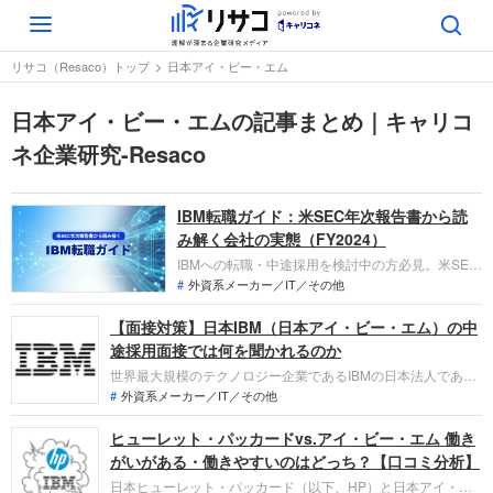
Toggle
navigation
リサコ（Resaco）トップ
日本アイ・ビー・エム
日本アイ・ビー・エムの記事まとめ｜キャリコ
ネ企業研究-Resaco
IBM転職ガイド：米SEC年次報告書から読
み解く会社の実態（FY2024）
IBMへの転職・中途採用を検討中の方必見。米SEC
年次報告書（10-K）等から、AI・クラウド企業へ変
外資系メーカー／IT／その他
貌したIBMの実態を徹底分析。最新業績や日本市場
【面接対策】日本IBM（日本アイ・ビー・エム）の中
の成長性、独自の評価制度、年金制度や求人票から
読み解く採用要件まで、公式資料に基づき詳述。客
途採用面接では何を聞かれるのか
観的な事実から「IBMの今」を解き明かす決定版ガ
世界最大規模のテクノロジー企業であるIBMの日本法人である
イドです。
日本アイ・ビー・エムへの転職。中途採用面接では、キャリア
外資系メーカー／IT／その他
やスキルを具体的に問われるほか、キャリアシートだけでは見
ヒューレット・パッカードvs.アイ・ビー・エム 働き
えてこない「人間性」も評価されます。即戦力として、ともに
働く仲間として多角的に評価されるので、しっかり対策してお
がいがある・働きやすいのはどっち？【口コミ分析】
きましょう。
日本ヒューレット・パッカード（以下、HP）と日本アイ・ビ