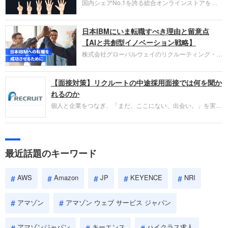
国内シェアNo.1を誇る総合オンラインストアを運
い。
営し、クラウドサービス（AWS）や物流分野でも
圧倒的な存在感を持つAmazon。中途採用面接では
日本IBMにいま転職すべき理由と留意点
過去の具体的な業務成果やリーダーシップの発揮、
失敗からの学びが重視され、人間性やカルチャーフ
【AIと共創型イノベーション戦略】
ィットも評価対象となり、長期的に成長できる仲間
株式会社グローバルウェイのリクルーティング・パ
であるかを多角的に審査されます。
ートナー事業本部です。年間4000万人のビジネス
パーソンが利用する企業口コミサイト「キャリコ
【面接対策】リクルートの中途採用面接では何を聞か
ネ」の転職エージェントがお勧めするイチオシ企業
をご紹介します。今回は、大手外資系IT企業の日本
れるのか
IBMです。採用面接対策の企業研究にご活用くださ
個人と企業をつなぎ、「まだ、ここにない、出会い。」を実現
い。
するリクルートへの転職。中途採用面接は仕事への取り組み方
やこれまでの成果を具体的に問われるほか、「人間性」も評価
されます。即戦力として、一緒に仕事をする仲間として多角的
に評価されるので、事前にしっかり対策して転職を成功させま
最近話題のキーワード
しょう。
AWS
Amazon
JP
KEYENCE
NRI
アマゾン
アマゾン ウェブ サービス ジャパン
アマゾンジャパン
キーエンス
ハイクラス求人