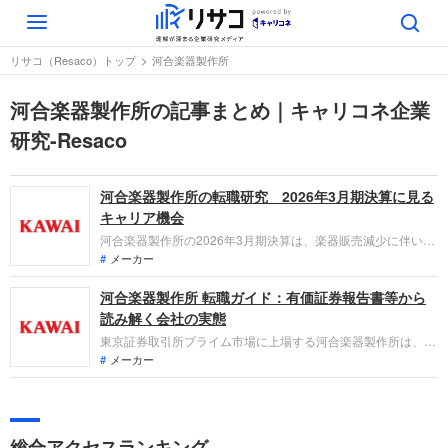
Toggle
navigation
リサコ（Resaco）トップ
河合楽器製作所
河合楽器製作所の記事まとめ｜キャリコネ企業
研究-Resaco
河合楽器製作所の転職研究 2026年3月期決算に見る
キャリア機会
河合楽器製作所の2026年3月期決算は、楽器販売減少に伴い本
業は減益となるも、特益計上等で純利益は大幅増益。「なぜ今
メーカー
河合楽器製作所なのか？」「転職希望者がどの事業で、どんな
河合楽器製作所 転職ガイド：有価証券報告書等から
役割を担えるのか」を整理します。
読み解く会社の実態
東京証券取引所プライム市場に上場する河合楽器製作所は、ピ
アノなどの楽器製造および販売、音楽教室の運営を主力とする
メーカー
企業です。直近の業績では、鍵盤楽器販売の回復ペースが想定
を下回り減収となったものの、経常利益は大幅な増益を達成し
ています。ブランド価値の向上と海外展開の強化により、さら
なる成長を目指しています。
総合アクセスランキング