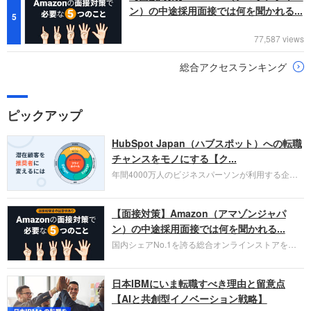
ン）の中途採用面接では何を聞かれる...
5
77,587 views
総合アクセスランキング
ピックアップ
HubSpot Japan（ハブスポット）への転職
チャンスをモノにする【ク...
年間4000万人のビジネスパーソンが利用する企業
口コミサイト「キャリコネ」の転職エージェントが
お勧めするイチオシ企業をご紹介します。今回はク
【面接対策】Amazon（アマゾンジャパ
ラウド型CRMプラットフォームを提供する
HubSpot Japan（ハブスポット・ジャパン）株式会
ン）の中途採用面接では何を聞かれる...
社です。採用面接対策の企業研究にご活用くださ
国内シェアNo.1を誇る総合オンラインストアを運
い。
営し、クラウドサービス（AWS）や物流分野でも
圧倒的な存在感を持つAmazon。中途採用面接では
日本IBMにいま転職すべき理由と留意点
過去の具体的な業務成果やリーダーシップの発揮、
失敗からの学びが重視され、人間性やカルチャーフ
【AIと共創型イノベーション戦略】
ィットも評価対象となり、長期的に成長できる仲間