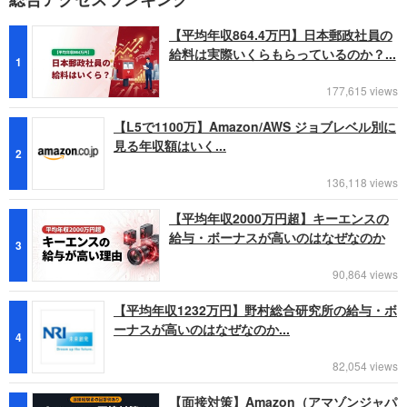
【平均年収864.4万円】日本郵政社員の
給料は実際いくらもらっているのか？...
1
177,615 views
【L5で1100万】Amazon/AWS ジョブレベル別に
見る年収額はいく...
2
136,118 views
【平均年収2000万円超】キーエンスの
給与・ボーナスが高いのはなぜなのか
3
90,864 views
【平均年収1232万円】野村総合研究所の給与・ボ
ーナスが高いのはなぜなのか...
4
82,054 views
【面接対策】Amazon（アマゾンジャパ