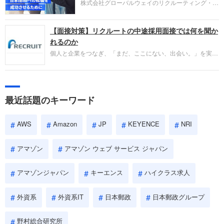
株式会社グローバルウェイのリクルーティング・パ
であるかを多角的に審査されます。
ートナー事業本部です。年間4000万人のビジネス
パーソンが利用する企業口コミサイト「キャリコ
【面接対策】リクルートの中途採用面接では何を聞か
ネ」の転職エージェントがお勧めするイチオシ企業
をご紹介します。今回は、大手外資系IT企業の日本
れるのか
IBMです。採用面接対策の企業研究にご活用くださ
個人と企業をつなぎ、「まだ、ここにない、出会い。」を実現
い。
するリクルートへの転職。中途採用面接は仕事への取り組み方
やこれまでの成果を具体的に問われるほか、「人間性」も評価
されます。即戦力として、一緒に仕事をする仲間として多角的
に評価されるので、事前にしっかり対策して転職を成功させま
最近話題のキーワード
しょう。
AWS
Amazon
JP
KEYENCE
NRI
アマゾン
アマゾン ウェブ サービス ジャパン
アマゾンジャパン
キーエンス
ハイクラス求人
外資系
外資系IT
日本郵政
日本郵政グループ
野村総合研究所