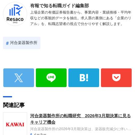
有報で知る転職ガイド編集部
上場企業の有価証券報告書から、事業内容・業績推移・平均年
収などの客観的データを抽出。求人票の裏側にある「企業のリ
アル」を、転職志望者の視点で分かりやすく解説します。
河合楽器製作所
関連記事
河合楽器製作所の転職研究 2026年3月期決算に見る
キャリア機会
河合楽器製作所の2026年3月期決算は、楽器販売減少に伴い本
業は減益となるも、特益計上等で純利益は大幅増益。「なぜ今
メーカー