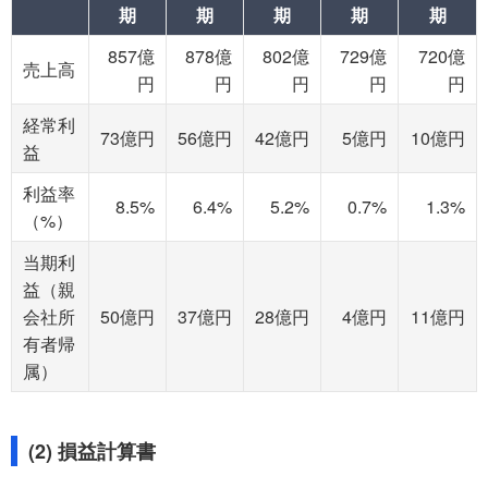
期
期
期
期
期
857億
878億
802億
729億
720億
売上高
円
円
円
円
円
経常利
73億円
56億円
42億円
5億円
10億円
益
利益率
8.5%
6.4%
5.2%
0.7%
1.3%
（%）
当期利
益（親
会社所
50億円
37億円
28億円
4億円
11億円
有者帰
属）
(2) 損益計算書