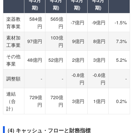
年3月
年3月
年3月
年3月
期)
期)
期)
期)
楽器教
584億
565億
-7億円
-9億円
-1.5%
育事業
円
円
素材加
103億
97億円
9億円
8億円
7.3%
工事業
円
その他
48億円
52億円
2億円
3億円
5.2%
事業
-0.8億
-0.6億
調整額
-
-
-
円
円
連結
729億
720億
（合
3億円
1億円
0.2%
円
円
計）
(4) キャッシュ・フローと財務指標