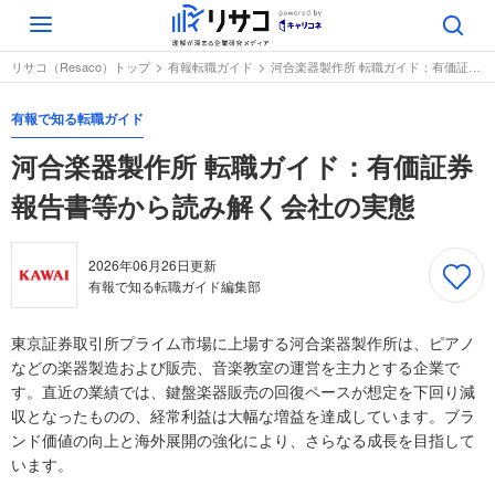
Toggle
navigation
リサコ（Resaco）トップ
有報転職ガイド
河合楽器製作所 転職ガイド：有価証券報告書等から読み解く会社の実態
有報で知る転職ガイド
河合楽器製作所 転職ガイド：有価証券
報告書等から読み解く会社の実態
2026年06月26日
更新
有報で知る転職ガイド編集部
東京証券取引所プライム市場に上場する河合楽器製作所は、ピアノ
などの楽器製造および販売、音楽教室の運営を主力とする企業で
す。直近の業績では、鍵盤楽器販売の回復ペースが想定を下回り減
収となったものの、経常利益は大幅な増益を達成しています。ブラ
ンド価値の向上と海外展開の強化により、さらなる成長を目指して
います。