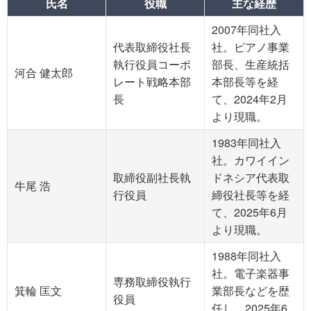
氏名
役職
主な経歴
2007年同社入
代表取締役社長
社。ピアノ事業
執行役員コーポ
部長、生産統括
河合 健太郎
レート戦略本部
本部長等を経
長
て、2024年2月
より現職。
1983年同社入
社。カワイイン
取締役副社長執
ドネシア代表取
牛尾 浩
行役員
締役社長等を経
て、2025年6月
より現職。
1988年同社入
社。電子楽器事
専務取締役執行
箕輪 匡文
業部長などを歴
役員
任し、2025年6